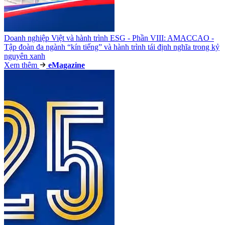
Doanh nghiệp Việt và hành trình ESG - Phần VIII: AMACCAO -
Tập đoàn đa ngành “kín tiếng” và hành trình tái định nghĩa trong kỷ
nguyên xanh
Xem thêm
e
Magazine