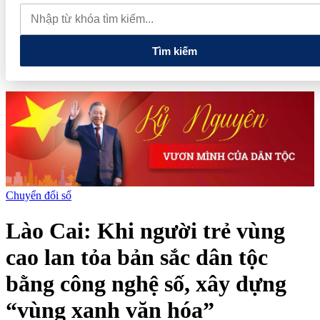
lao dốc mất mốc 100.000 đồng/kg
Chính phủ kiến tạo hệ sinh
thái phát triển, nâng tầm kinh tế tư nhân
Tìm kiếm
Chuyển đổi số
Lào Cai: Khi người trẻ vùng
cao lan tỏa bản sắc dân tộc
bằng công nghệ số, xây dựng
“vùng xanh văn hóa”