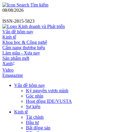
Tìm kiếm
08/08/2026
ISSN-2815-5823
Vấn đề hôm nay
Kinh tế
Khoa học & Công nghệ
Cẩm nang thương hiệu
Làm giàu - Xưa nay
Sản phẩm mới
+
Xanh
Video
Emagazine
Vấn đề hôm nay
Kỷ nguyên vươn mình
Góc nhìn
Hoạt động IDE/VUSTA
Sự kiện
Kinh tế
Tài chính
Đầu tư
Bất động sản