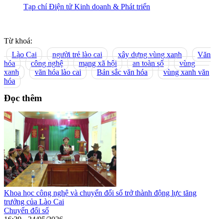
Tạp chí Điện tử Kinh doanh & Phát triển
Từ khoá:
Lào Cai
người trẻ lào cai
xây dựng vùng xanh
Văn
hóa
công nghệ
mạng xã hội
an toàn số
vùng
xanh
văn hóa lào cai
Bản sắc văn hóa
vùng xanh văn
hóa
Đọc thêm
Khoa học công nghệ và chuyển đổi số trở thành động lực tăng
trưởng của Lào Cai
Chuyển đổi số