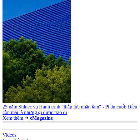
25 năm Shinec và Hành trình "thắp lửa nhân tâm" - Phần cuối: Điều
còn mãi là những gì được trao đi
Xem thêm
e
Magazine
Video
s