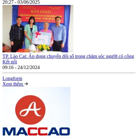
20:27 - 03/06/2025
TP. Lào Cai: Áp dụng chuyển đổi số trong chăm sóc người có công
Kết nối
09:16 - 24/12/2024
Long
f
orm
Xem thêm