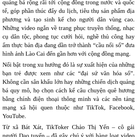
quảng bá rộng rãi tới cộng đồng trong nước và quốc
tế, góp phần thúc đẩy du lịch, tiêu thụ sản phẩm địa
phương và tạo sinh kế cho người dân vùng cao.
Những video ngắn về trang phục truyền thống, nhạc
cụ dân tộc, phong tục cưới hỏi, nghề thủ công hay
ẩm thực bản địa đang dần trở thành “cầu nối số” đưa
hình ảnh Lào Cai đến gần hơn với cộng đồng mạng.
Nổi bật trong xu hướng đó là sự xuất hiện của những
bạn trẻ được xem như các “đại sứ văn hóa số”.
Không cần sân khấu lớn hay những chiến dịch quảng
bá quy mô, họ chọn cách kể câu chuyện quê hương
bằng chính điện thoại thông minh và các nền tảng
mạng xã hội quen thuộc như TikTok, Facebook,
YouTube.
Từ xã Bát Xát, TikToker Chảo Thị Yến – cô gái
người Dao tuyển – đã gây chú ý với hàng loạt video