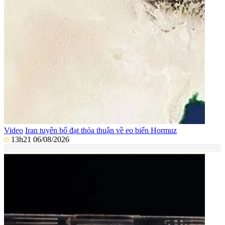
Video
Iran tuyên bố đạt thỏa thuận về eo biển Hormuz
13h21 06/08/2026