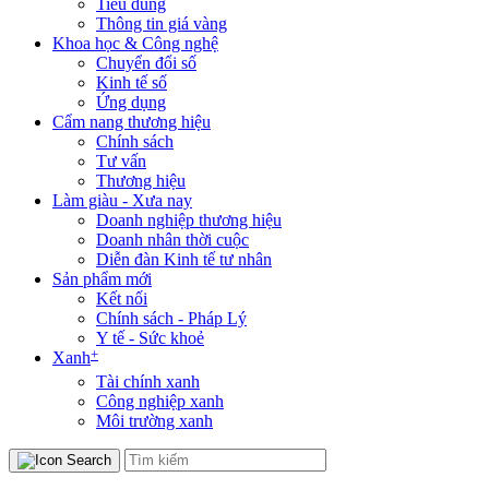
Tiêu dùng
Thông tin giá vàng
Khoa học & Công nghệ
Chuyển đổi số
Kinh tế số
Ứng dụng
Cẩm nang thương hiệu
Chính sách
Tư vấn
Thương hiệu
Làm giàu - Xưa nay
Doanh nghiệp thương hiệu
Doanh nhân thời cuộc
Diễn đàn Kinh tế tư nhân
Sản phẩm mới
Kết nối
Chính sách - Pháp Lý
Y tế - Sức khoẻ
+
Xanh
Tài chính xanh
Công nghiệp xanh
Môi trường xanh