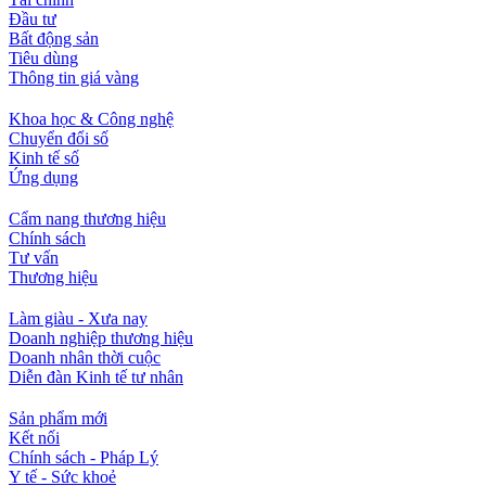
Đầu tư
Bất động sản
Tiêu dùng
Thông tin giá vàng
Khoa học & Công nghệ
Chuyển đổi số
Kinh tế số
Ứng dụng
Cẩm nang thương hiệu
Chính sách
Tư vấn
Thương hiệu
Làm giàu - Xưa nay
Doanh nghiệp thương hiệu
Doanh nhân thời cuộc
Diễn đàn Kinh tế tư nhân
Sản phẩm mới
Kết nối
Chính sách - Pháp Lý
Y tế - Sức khoẻ