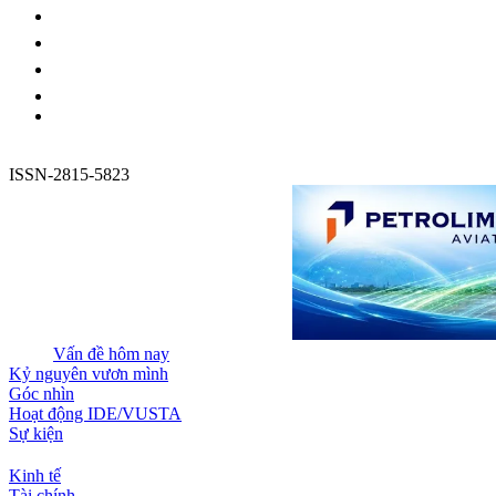
ISSN-2815-5823
Vấn đề hôm nay
Kỷ nguyên vươn mình
Góc nhìn
Hoạt động IDE/VUSTA
Sự kiện
Kinh tế
Tài chính