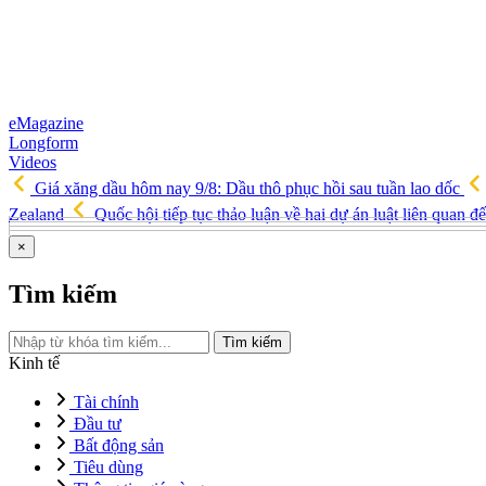
eMagazine
Longform
Videos
Giá xăng dầu hôm nay 9/8: Dầu thô phục hồi sau tuần lao dốc
Zealand
Quốc hội tiếp tục thảo luận về hai dự án luật liên quan đ
×
Tìm kiếm
Tìm kiếm
Kinh tế
Tài chính
Đầu tư
Bất động sản
Tiêu dùng