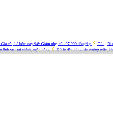
Giá cà phê hôm nay 9/8: Giảm nhẹ, còn 97.000 đồng/kg
Tổng Bí t
ến lĩnh vực tài chính, ngân hàng
Xử lý đến cùng các vướng mắc, kh