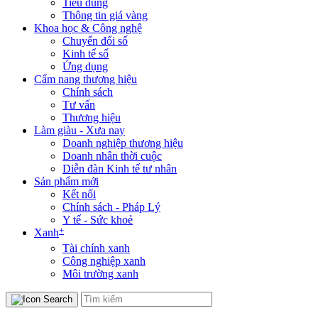
Tiêu dùng
Thông tin giá vàng
Khoa học & Công nghệ
Chuyển đổi số
Kinh tế số
Ứng dụng
Cẩm nang thương hiệu
Chính sách
Tư vấn
Thương hiệu
Làm giàu - Xưa nay
Doanh nghiệp thương hiệu
Doanh nhân thời cuộc
Diễn đàn Kinh tế tư nhân
Sản phẩm mới
Kết nối
Chính sách - Pháp Lý
Y tế - Sức khoẻ
+
Xanh
Tài chính xanh
Công nghiệp xanh
Môi trường xanh