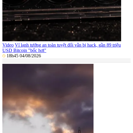
Video
Ví lạnh tưởng an toàn tuyệt đối vẫn bị hack, gần 89 triệu
USD Bitcoin "bốc hơi"
18h45 04/08/2026