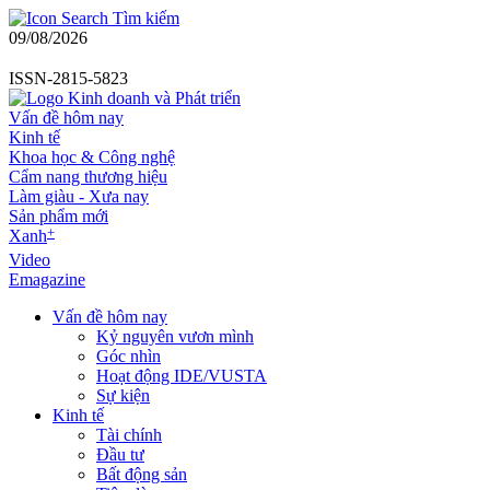
Tìm kiếm
09/08/2026
ISSN-2815-5823
Vấn đề hôm nay
Kinh tế
Khoa học & Công nghệ
Cẩm nang thương hiệu
Làm giàu - Xưa nay
Sản phẩm mới
+
Xanh
Video
Emagazine
Vấn đề hôm nay
Kỷ nguyên vươn mình
Góc nhìn
Hoạt động IDE/VUSTA
Sự kiện
Kinh tế
Tài chính
Đầu tư
Bất động sản