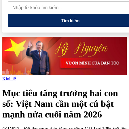
quan đến lĩnh vực tài chính, ngân hàng
Xử lý đến cùng các
vướng mắc, không đẩy doanh nghiệp đi vòng
Tìm kiếm
Kinh tế
Mục tiêu tăng trưởng hai con
số: Việt Nam cần một cú bật
mạnh nửa cuối năm 2026
(KDPT)
- Để đạt mục tiêu tăng trưởng GDP từ 10% trở lên