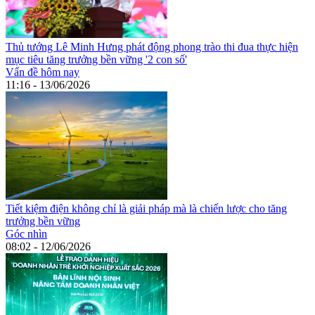
Thủ tướng Lê Minh Hưng phát động phong trào thi đua thực hiện
mục tiêu tăng trưởng bền vững '2 con số'
Vấn đề hôm nay
11:16 - 13/06/2026
Tiết kiệm điện không chỉ là giải pháp mà là chiến lược cho tăng
trưởng bền vững
Góc nhìn
08:02 - 12/06/2026