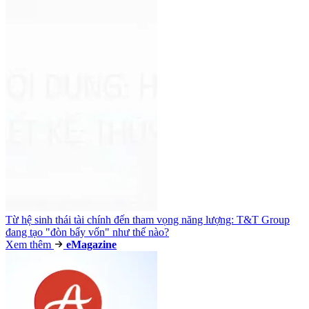
Từ hệ sinh thái tài chính đến tham vọng năng lượng: T&T Group
đang tạo "đòn bẩy vốn" như thế nào?
Xem thêm
e
Magazine