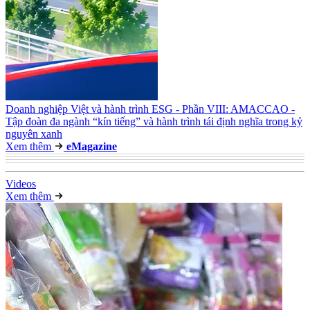
Doanh nghiệp Việt và hành trình ESG - Phần VIII: AMACCAO -
Tập đoàn đa ngành “kín tiếng” và hành trình tái định nghĩa trong kỷ
nguyên xanh
Xem thêm
e
Magazine
Video
s
Xem thêm