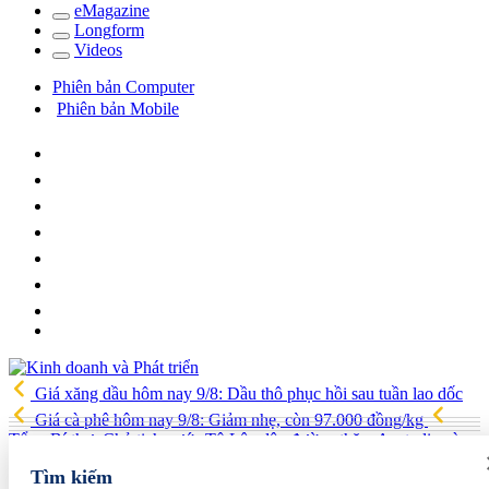
e
Magazine
Long
f
orm
Video
s
Phiên bản Computer
Phiên bản Mobile
Giá xăng dầu hôm nay 9/8: Dầu thô phục hồi sau tuần lao dốc
Giá cà phê hôm nay 9/8: Giảm nhẹ, còn 97.000 đồng/kg
Tổng Bí thư, Chủ tịch nước Tô Lâm lên đường thăm Australia và
New Zealand
Quốc hội tiếp tục thảo luận về hai dự án luật liên
Tìm kiếm