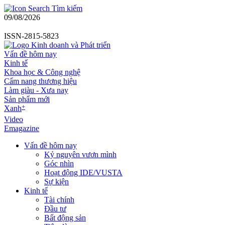
Tìm kiếm
09/08/2026
ISSN-2815-5823
Vấn đề hôm nay
Kinh tế
Khoa học & Công nghệ
Cẩm nang thương hiệu
Làm giàu - Xưa nay
Sản phẩm mới
+
Xanh
Video
Emagazine
Vấn đề hôm nay
Kỷ nguyên vươn mình
Góc nhìn
Hoạt động IDE/VUSTA
Sự kiện
Kinh tế
Tài chính
Đầu tư
Bất động sản