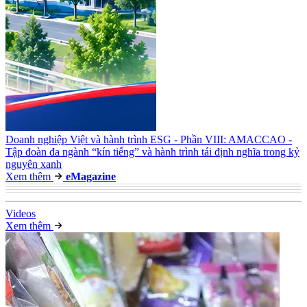
Doanh nghiệp Việt và hành trình ESG - Phần VIII: AMACCAO -
Tập đoàn đa ngành “kín tiếng” và hành trình tái định nghĩa trong kỷ
nguyên xanh
Xem thêm
e
Magazine
Video
s
Xem thêm