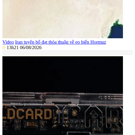
Video
Iran tuyên bố đạt thỏa thuận về eo biển Hormuz
13h21 06/08/2026