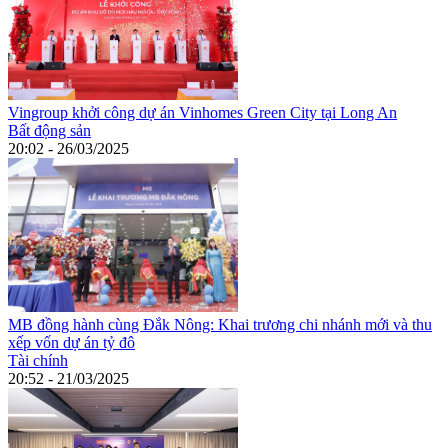
Vingroup khởi công dự án Vinhomes Green City tại Long An
Bất động sản
20:02 - 26/03/2025
MB đồng hành cùng Đắk Nông: Khai trương chi nhánh mới và thu
xếp vốn dự án tỷ đô
Tài chính
20:52 - 21/03/2025