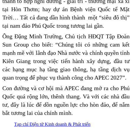
thành tổ hợp nghỉ dưỡng - giải trí - thương mại xa xỉ
tại Hòn Thơm; hay dự án Bệnh viện Quốc tế Mặt
Trời… Tất cả đang dần hình thành một “siêu đô thị”
tại nam đảo Phú Quốc trong tương lai gần.
Ông Đặng Minh Trường, Chủ tịch HĐQT Tập Đoàn
Sun Group cho biết: “Chúng tôi có những cam kết
mạnh mẽ với lãnh đạo Nhà nước và chính quyền tỉnh
Kiên Giang trong việc tiến hành xây dựng, đầu tư
các hạng mục hạ tầng giao thông, hạ tầng dịch vụ
quan trọng để phục vụ thành công cho APEC 2027”.
Con đường và cơ hội mà APEC đang mở ra cho Phú
Quốc quá rộng lớn, thênh thang. Và với các nhà đầu
tư, đây là lúc để dồn nguồn lực cho hòn đảo, để nắm
bắt tương lai của chính mình.
Tạp chí Điện tử Kinh doanh & Phát triển