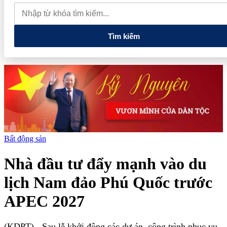
thăm Australia và New Zealand
Quốc hội tiếp tục thảo luận về
hai dự án luật liên quan đến lĩnh vực tài chính, ngân hàng
Tìm kiếm
Bất động sản
Nhà đầu tư đẩy mạnh vào du
lịch Nam đảo Phú Quốc trước
APEC 2027
(KDPT)
- Sau lễ khởi động các dự án, công trình phục vụ