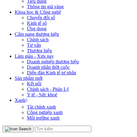
Tiêu dùng
Thông tin giá vàng
Khoa học & Công nghệ
Chuyển đổi số
Kinh tế số
Ứng dụng
Cẩm nang thương hiệu
Chính sách
Tư vấn
Thương hiệu
Làm giàu - Xưa nay
Doanh nghiệp thương hiệu
Doanh nhân thời cuộc
Diễn đàn Kinh tế tư nhân
Sản phẩm mới
Kết nối
Chính sách - Pháp Lý
Y tế - Sức khoẻ
+
Xanh
Tài chính xanh
Công nghiệp xanh
Môi trường xanh