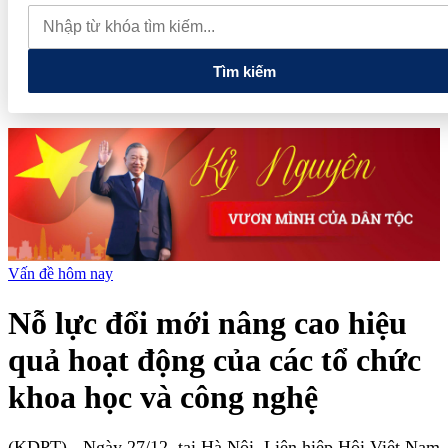
quay đầu giảm sâu
Thiết lập các cơ chế, chính sách đặc thù để
thúc đẩy phát triển khu kinh tế đặc biệt
Giá xăng dầu hôm nay
7/8: Dầu thế giới bật tăng mạnh, giá xăng trong nước đồng loạt giảm
Tìm kiếm
Vấn đề hôm nay
Nỗ lực đổi mới nâng cao hiệu
quả hoạt động của các tổ chức
khoa học và công nghệ
(KDPT)
- Ngày 27/12, tại Hà Nội, Liên hiệp Hội Việt Nam