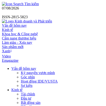
Tìm kiếm
07/08/2026
ISSN-2815-5823
Vấn đề hôm nay
Kinh tế
Khoa học & Công nghệ
Cẩm nang thương hiệu
Làm giàu - Xưa nay
Sản phẩm mới
+
Xanh
Video
Emagazine
Vấn đề hôm nay
Kỷ nguyên vươn mình
Góc nhìn
Hoạt động IDE/VUSTA
Sự kiện
Kinh tế
Tài chính
Đầu tư
Bất động sản