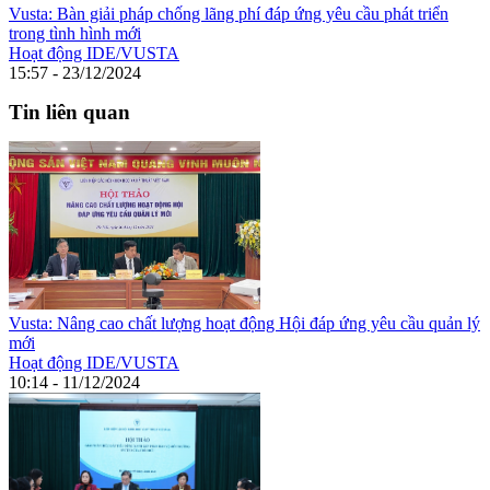
Vusta: Bàn giải pháp chống lãng phí đáp ứng yêu cầu phát triển
trong tình hình mới
Hoạt động IDE/VUSTA
15:57 - 23/12/2024
Tin liên quan
Vusta: Nâng cao chất lượng hoạt động Hội đáp ứng yêu cầu quản lý
mới
Hoạt động IDE/VUSTA
10:14 - 11/12/2024