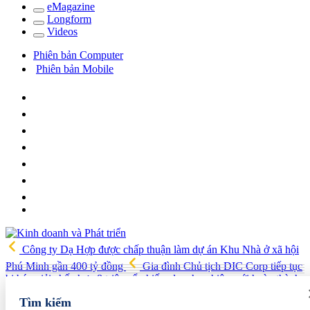
e
Magazine
Long
f
orm
Video
s
Phiên bản Computer
Phiên bản Mobile
Công ty Dạ Hợp được chấp thuận làm dự án Khu Nhà ở xã hội
Phú Minh gần 400 tỷ đồng
Gia đình Chủ tịch DIC Corp tiếp tục
bị bán giải chấp hơn 8 triệu cổ phiếu, doanh nghiệp mới hoàn thành
khoảng 1/4 kế hoạch năm
Giá vàng sáng nay (7/8): Vàng SJC
Tìm kiếm