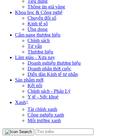
Tiêu dùng
Thông tin giá vàng
Khoa học & Công nghệ
Chuyển đổi số
Kinh tế số
Ứng dụng
Cẩm nang thương hiệu
Chính sách
Tư vấn
Thương hiệu
Làm giàu - Xưa nay
Doanh nghiệp thương hiệu
Doanh nhân thời cuộc
Diễn đàn Kinh tế tư nhân
Sản phẩm mới
Kết nối
Chính sách - Pháp Lý
Y tế - Sức khoẻ
+
Xanh
Tài chính xanh
Công nghiệp xanh
Môi trường xanh