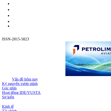
ISSN-2815-5823
Vấn đề hôm nay
Kỷ nguyên vươn mình
Góc nhìn
Hoạt động IDE/VUSTA
Sự kiện
Kinh tế
Tài chính