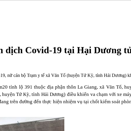
ểm dịch Covid-19 tại Hại Dương t
-19, nữ cán bộ Trạm y tế xã Văn Tố (huyện Tứ Kỳ, tỉnh Hải Dương) k
Km20 tỉnh lộ 391 thuộc địa phận thôn La Giang, xã Văn Tố, h
, huyện Tứ Kỳ, tỉnh Hải Dương) điều khiển va chạm với xe má
 đang trên đường đến thực hiện nhiệm vụ tại chốt kiểm soát p