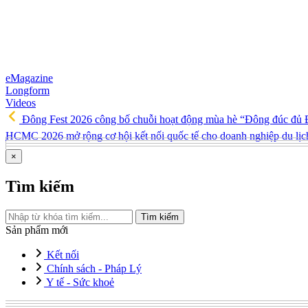
eMagazine
Longform
Videos
Đông Fest 2026 công bố chuỗi hoạt động mùa hè “Đông đúc đủ Đ
HCMC 2026 mở rộng cơ hội kết nối quốc tế cho doanh nghiệp du lị
×
Tìm kiếm
Tìm kiếm
Sản phẩm mới
Kết nối
Chính sách - Pháp Lý
Y tế - Sức khoẻ