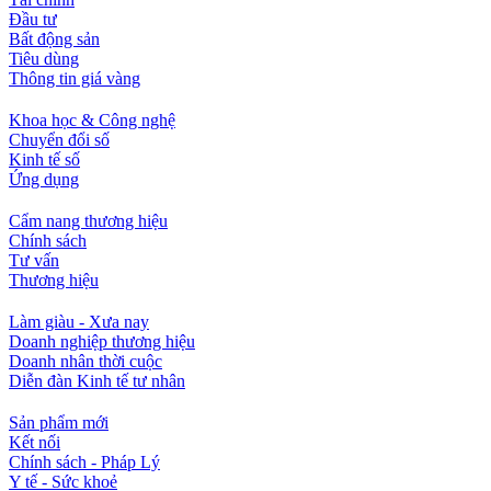
Đầu tư
Bất động sản
Tiêu dùng
Thông tin giá vàng
Khoa học & Công nghệ
Chuyển đổi số
Kinh tế số
Ứng dụng
Cẩm nang thương hiệu
Chính sách
Tư vấn
Thương hiệu
Làm giàu - Xưa nay
Doanh nghiệp thương hiệu
Doanh nhân thời cuộc
Diễn đàn Kinh tế tư nhân
Sản phẩm mới
Kết nối
Chính sách - Pháp Lý
Y tế - Sức khoẻ