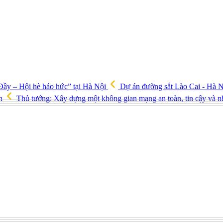
ầy – Hội hè háo hức” tại Hà Nội
Dự án đường sắt Lào Cai - Hà N
ch
Thủ tướng: Xây dựng một không gian mạng an toàn, tin cậy và 