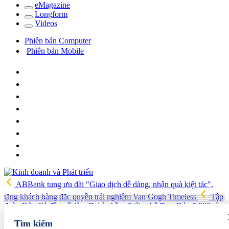
e
Magazine
Long
f
orm
Video
s
Phiên bản Computer
Phiên bản Mobile
ABBank tung ưu đãi "Giao dịch dễ dàng, nhận quà kiệt tác",
tặng khách hàng đặc quyền trải nghiệm Van Gogh Timeless
Tập
đoàn Đèo Cả đề xuất làm Dự án hầm đường bộ Tam Đảo 5.800 tỷ
Hải quan Lào Cai phát hiện 5 vụ vi phạm, tạm giữ gần 700 kg
Tìm kiếm