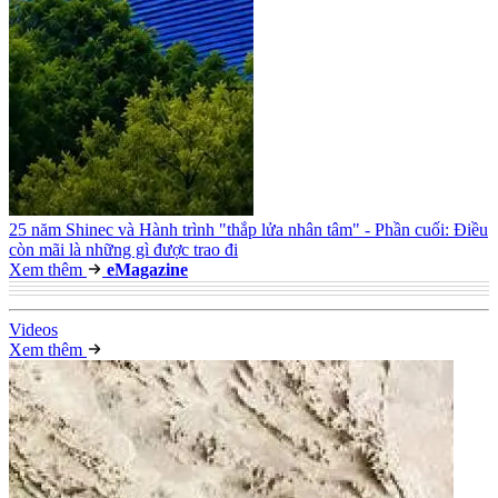
25 năm Shinec và Hành trình "thắp lửa nhân tâm" - Phần cuối: Điều
còn mãi là những gì được trao đi
Xem thêm
e
Magazine
Video
s
Xem thêm