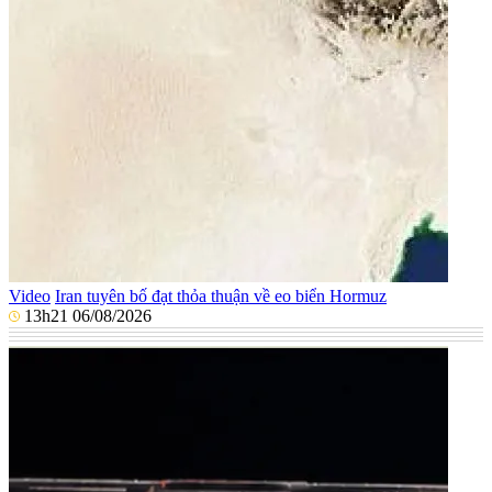
Video
Iran tuyên bố đạt thỏa thuận về eo biển Hormuz
13h21 06/08/2026