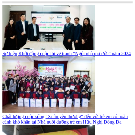
Sự kiện
Khởi động cuộc thi vẽ tranh “Ngôi nhà mơ ước” năm 2024
Chất lượng cuộc sống
"Xuân yêu thương" đến với trẻ em có hoàn
cảnh khó khăn tại Nhà nuôi dưỡng trẻ em Hữu Nghị Đống Đa