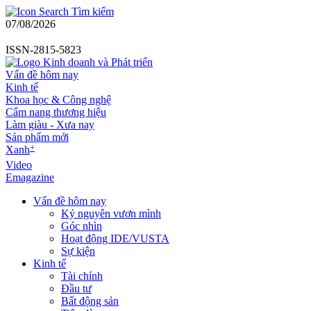
Tìm kiếm
07/08/2026
ISSN-2815-5823
Vấn đề hôm nay
Kinh tế
Khoa học & Công nghệ
Cẩm nang thương hiệu
Làm giàu - Xưa nay
Sản phẩm mới
+
Xanh
Video
Emagazine
Vấn đề hôm nay
Kỷ nguyên vươn mình
Góc nhìn
Hoạt động IDE/VUSTA
Sự kiện
Kinh tế
Tài chính
Đầu tư
Bất động sản