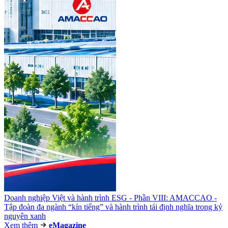
Doanh nghiệp Việt và hành trình ESG - Phần VIII: AMACCAO -
Tập đoàn đa ngành “kín tiếng” và hành trình tái định nghĩa trong kỷ
nguyên xanh
Xem thêm
e
Magazine