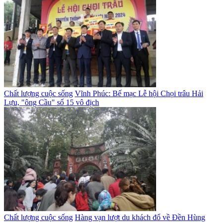
Chất lượng cuộc sống
Vĩnh Phúc: Bế mạc Lễ hội Chọi trâu Hải
Lựu, "ông Cầu" số 15 vô địch
Chất lượng cuộc sống
Hàng vạn lượt du khách đổ về Đền Hùng