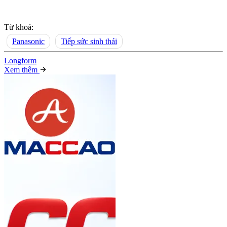
Từ khoá:
Panasonic
Tiếp sức sinh thái
Long
f
orm
Xem thêm