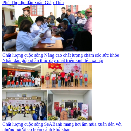
Phú Thọ dịp đầu xuân Giáp Thìn
Chất lượng cuộc sống
Nâng cao chất lượng chăm sóc sức khỏe
Nhân dân góp phần thúc đẩy phát triển kinh tế - xã hội
Chất lượng cuộc sống
SeABank mang hơi ấm mùa xuân đến với
những người có hoàn cảnh khó khăn