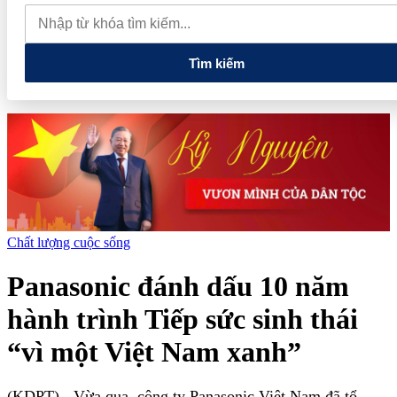
thực phẩm và nhiều điện thoại nhập lậu
Lan tỏa văn hóa kinh
doanh, tìm kiếm doanh nghiệp tiêu biểu trên toàn quốc
Địa chỉ
các cửa hàng rau củ quả sạch tại Hà Nội
Tìm kiếm
Chất lượng cuộc sống
Panasonic đánh dấu 10 năm
hành trình Tiếp sức sinh thái
“vì một Việt Nam xanh”
(KDPT)
- Vừa qua, công ty Panasonic Việt Nam đã tổ