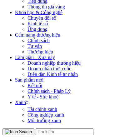
Tiêu dùng
Thông tin giá vàng
Khoa học & Công nghệ
Chuyển đổi số
Kinh tế số
Ứng dụng
Cẩm nang thương hiệu
Chính sách
Tư vấn
Thương hiệu
Làm giàu - Xưa nay
Doanh nghiệp thương hiệu
Doanh nhân thời cuộc
Diễn đàn Kinh tế tư nhân
Sản phẩm mới
Kết nối
Chính sách - Pháp Lý
Y tế - Sức khoẻ
+
Xanh
Tài chính xanh
Công nghiệp xanh
Môi trường xanh