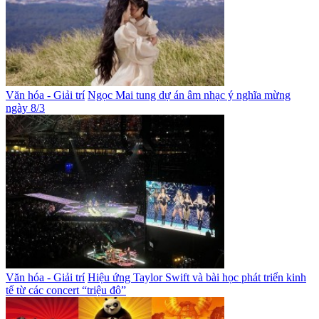
Văn hóa - Giải trí
Ngọc Mai tung dự án âm nhạc ý nghĩa mừng
ngày 8/3
Văn hóa - Giải trí
Hiệu ứng Taylor Swift và bài học phát triển kinh
tế từ các concert “triệu đô”