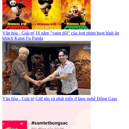
Văn hóa - Giải trí
16 năm "vang dội" của loạt phim hoạt hình ăn
khách Kung Fu Panda
Văn hóa - Giải trí
Giữ gìn và phát triển ở làng nghề Đông Giao