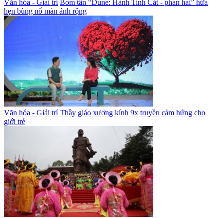
Văn hóa - Giải trí
Bom tấn “Dune: Hành Tinh Cát - phần hai” hứa
hẹn bùng nổ màn ảnh rộng
Văn hóa - Giải trí
Thầy giáo xương kính 9x truyền cảm hứng cho
giới trẻ