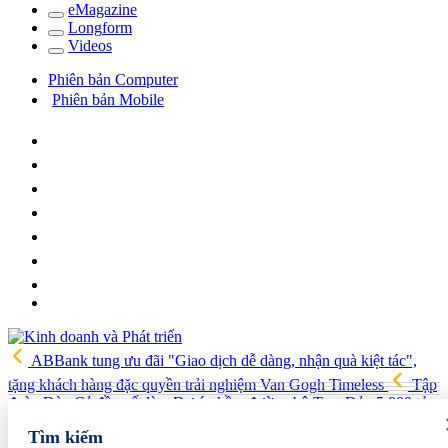
e
Magazine
Long
f
orm
Video
s
Phiên bản Computer
Phiên bản Mobile
ABBank tung ưu đãi "Giao dịch dễ dàng, nhận quà kiệt tác",
tặng khách hàng đặc quyền trải nghiệm Van Gogh Timeless
Tập
đoàn Đèo Cả đề xuất làm Dự án hầm đường bộ Tam Đảo 5.800 tỷ
Hải quan Lào Cai phát hiện 5 vụ vi phạm, tạm giữ gần 700 kg
Tìm kiếm