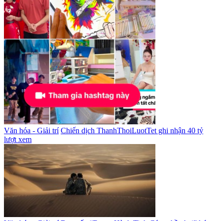
Văn hóa - Giải trí
Chiến dịch ThanhThoiLuotTet ghi nhận 40 tỷ
lượt xem