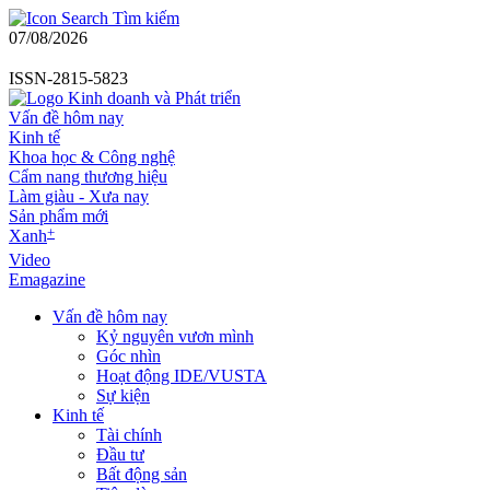
Tìm kiếm
07/08/2026
ISSN-2815-5823
Vấn đề hôm nay
Kinh tế
Khoa học & Công nghệ
Cẩm nang thương hiệu
Làm giàu - Xưa nay
Sản phẩm mới
+
Xanh
Video
Emagazine
Vấn đề hôm nay
Kỷ nguyên vươn mình
Góc nhìn
Hoạt động IDE/VUSTA
Sự kiện
Kinh tế
Tài chính
Đầu tư
Bất động sản