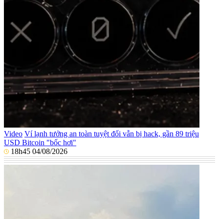
Video
Ví lạnh tưởng an toàn tuyệt đối vẫn bị hack, gần 89 triệu
USD Bitcoin "bốc hơi"
18h45 04/08/2026