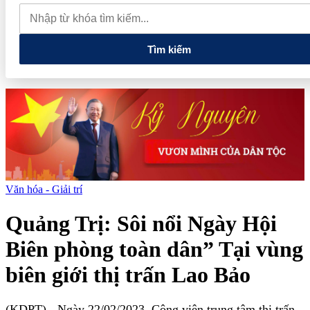
thực phẩm và nhiều điện thoại nhập lậu
Lan tỏa văn hóa kinh
doanh, tìm kiếm doanh nghiệp tiêu biểu trên toàn quốc
Địa chỉ
các cửa hàng rau củ quả sạch tại Hà Nội
Tìm kiếm
Văn hóa - Giải trí
Quảng Trị: Sôi nổi Ngày Hội
Biên phòng toàn dân” Tại vùng
biên giới thị trấn Lao Bảo
(KDPT)
- Ngày 22/02/2023, Công viên trung tâm thị trấn