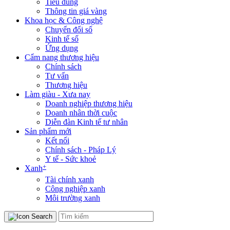
Tiêu dùng
Thông tin giá vàng
Khoa học & Công nghệ
Chuyển đổi số
Kinh tế số
Ứng dụng
Cẩm nang thương hiệu
Chính sách
Tư vấn
Thương hiệu
Làm giàu - Xưa nay
Doanh nghiệp thương hiệu
Doanh nhân thời cuộc
Diễn đàn Kinh tế tư nhân
Sản phẩm mới
Kết nối
Chính sách - Pháp Lý
Y tế - Sức khoẻ
+
Xanh
Tài chính xanh
Công nghiệp xanh
Môi trường xanh