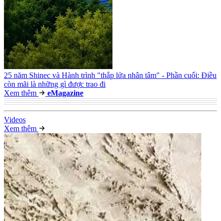
25 năm Shinec và Hành trình "thắp lửa nhân tâm" - Phần cuối: Điều
còn mãi là những gì được trao đi
Xem thêm
e
Magazine
Video
s
Xem thêm