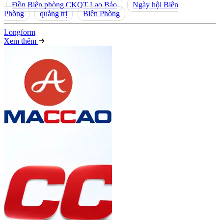
Đồn Biên phòng CKQT Lao Bảo
Ngày hội Biên
Phòng
quảng trị
Biên Phòng
Long
f
orm
Xem thêm