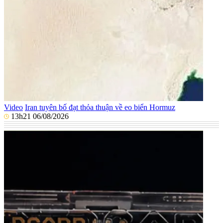
Video
Iran tuyên bố đạt thỏa thuận về eo biển Hormuz
13h21 06/08/2026