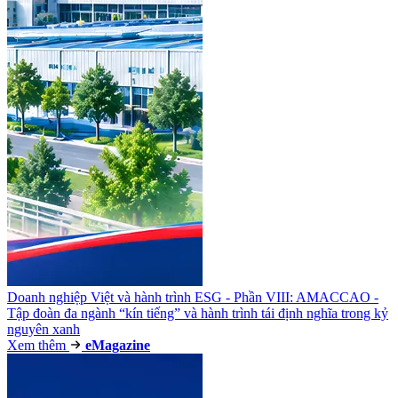
Doanh nghiệp Việt và hành trình ESG - Phần VIII: AMACCAO -
Tập đoàn đa ngành “kín tiếng” và hành trình tái định nghĩa trong kỷ
nguyên xanh
Xem thêm
e
Magazine