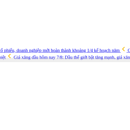
u cổ phiếu, doanh nghiệp mới hoàn thành khoảng 1/4 kế hoạch năm
G
biệt
Giá xăng dầu hôm nay 7/8: Dầu thế giới bật tăng mạnh, giá xă