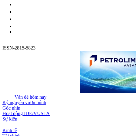
ISSN-2815-5823
Vấn đề hôm nay
Kỷ nguyên vươn mình
Góc nhìn
Hoạt động IDE/VUSTA
Sự kiện
Kinh tế
Tài chính