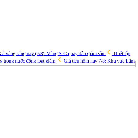
iá vàng sáng nay (7/8): Vàng SJC quay đầu giảm sâu
Thiết lập
ng trong nước đồng loạt giảm
Giá tiêu hôm nay 7/8: Khu vực Lâm