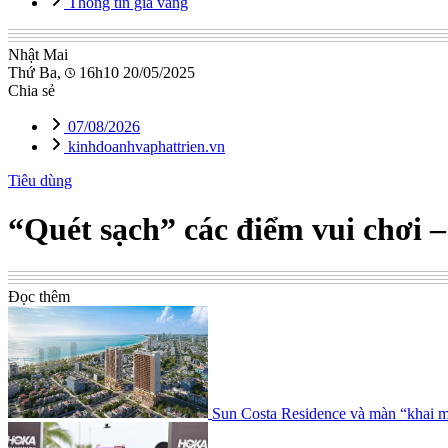
Thông tin giá vàng
Nhật Mai
Thứ Ba,
16h10 20/05/2025
Chia sẻ
07/08/2026
kinhdoanhvaphattrien.vn
Tiêu dùng
“Quét sạch” các điểm vui chơi
Đọc thêm
Sun Costa Residence và màn “khai m