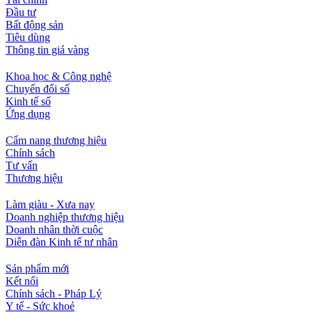
Đầu tư
Bất động sản
Tiêu dùng
Thông tin giá vàng
Khoa học & Công nghệ
Chuyển đổi số
Kinh tế số
Ứng dụng
Cẩm nang thương hiệu
Chính sách
Tư vấn
Thương hiệu
Làm giàu - Xưa nay
Doanh nghiệp thương hiệu
Doanh nhân thời cuộc
Diễn đàn Kinh tế tư nhân
Sản phẩm mới
Kết nối
Chính sách - Pháp Lý
Y tế - Sức khoẻ