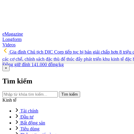
eMagazine
Longform
Videos
Gia đình Chủ tịch DIC Corp tiếp tục bị bán giải chấp hơn 8 triệ
các cơ chế, chính sách đặc thù để thúc đẩy phát triển khu kinh tế đặc 
Đồng giữ đỉnh 141.000 đồng/kg
×
Tìm kiếm
Tìm kiếm
Kinh tế
Tài chính
Đầu tư
Bất động sản
Tiêu dùng