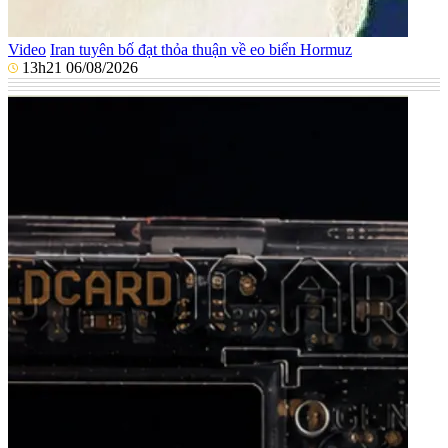
Video
Iran tuyên bố đạt thỏa thuận về eo biển Hormuz
13h21 06/08/2026