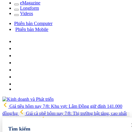
e
Magazine
Long
f
orm
Video
s
Phiên bản Computer
Phiên bản Mobile
Giá tiêu hôm nay 7/8: Khu vực Lâm Đồng giữ đỉnh 141.000
đồng/kg
Giá cà phê hôm nay 7/8: Thị trường bật tăng, cao nhất
lên 99.000 đồng/kg
Phát triển tối thiểu 20 doanh nghiệp làm chủ
công nghệ, sản phẩm công nghệ chiến lược
ABBank tung ưu
Tìm kiếm