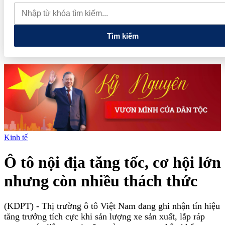
đãi "Giao dịch dễ dàng, nhận quà kiệt tác", tặng khách hàng đặc
quyền trải nghiệm Van Gogh Timeless
Tập đoàn Đèo Cả đề
xuất làm Dự án hầm đường bộ Tam Đảo 5.800 tỷ
Tìm kiếm
Kinh tế
Ô tô nội địa tăng tốc, cơ hội lớn
nhưng còn nhiều thách thức
(KDPT)
- Thị trường ô tô Việt Nam đang ghi nhận tín hiệu
tăng trưởng tích cực khi sản lượng xe sản xuất, lắp ráp