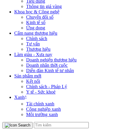
Tiêu dùng
Thông tin giá vàng
Khoa học & Công nghệ
Chuyển đổi số
Kinh tế số
Ứng dụng
Cẩm nang thương hiệu
Chính sách
Tư vấn
Thương hiệu
Làm giàu - Xưa nay
Doanh nghiệp thương hiệu
Doanh nhân thời cuộc
Diễn đàn Kinh tế tư nhân
Sản phẩm mới
Kết nối
Chính sách - Pháp Lý
Y tế - Sức khoẻ
+
Xanh
Tài chính xanh
Công nghiệp xanh
Môi trường xanh