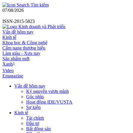
Tìm kiếm
07/08/2026
ISSN-2815-5823
Vấn đề hôm nay
Kinh tế
Khoa học & Công nghệ
Cẩm nang thương hiệu
Làm giàu - Xưa nay
Sản phẩm mới
+
Xanh
Video
Emagazine
Vấn đề hôm nay
Kỷ nguyên vươn mình
Góc nhìn
Hoạt động IDE/VUSTA
Sự kiện
Kinh tế
Tài chính
Đầu tư
Bất động sản