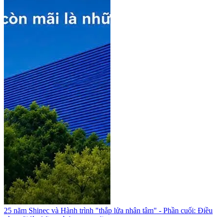
25 năm Shinec và Hành trình "thắp lửa nhân tâm" - Phần cuối: Điều