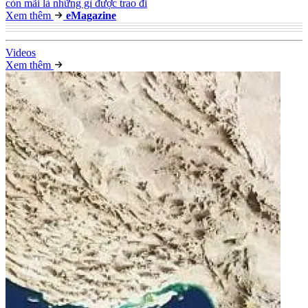
còn mãi là những gì được trao đi
Xem thêm
e
Magazine
Video
s
Xem thêm