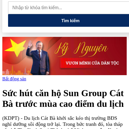
Rewards': Đòn bẩy mới cho doanh nghiệp du lịch Việt Nam
BIC triển khai 'Siêu hội bảo hiểm 8.8', ưu đãi lớn trên nhiều dòng
bảo hiểm
Tìm kiếm
Bất động sản
Sức hút căn hộ Sun Group Cát
Bà trước mùa cao điểm du lịch
(KDPT)
- Du lịch Cát Bà khởi sắc kéo thị trường BĐS
nghỉ dưỡng sôi động trở lại. Trong bức tranh đó, tòa tháp