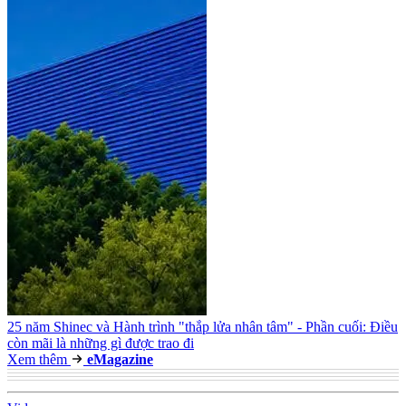
25 năm Shinec và Hành trình "thắp lửa nhân tâm" - Phần cuối: Điều
còn mãi là những gì được trao đi
Xem thêm
e
Magazine