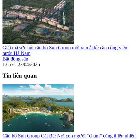
Giải mã sức hút căn hộ Sun Group mới ra mắt kề cận công viên
nước Hà Nam
Bất động sản
13:57 - 23/04/2025
Tin liên quan
Căn hộ Sun Group Cát Bà: Nơi con người “chạm” cùng thiên nhiên