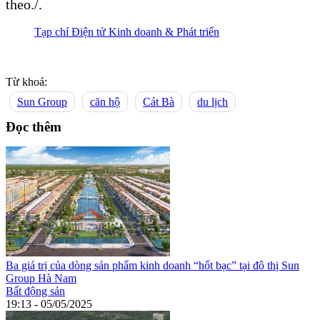
theo./.
Tạp chí Điện tử Kinh doanh & Phát triển
Từ khoá:
Sun Group
căn hộ
Cát Bà
du lịch
Đọc thêm
Ba giá trị của dòng sản phẩm kinh doanh “hốt bạc” tại đô thị Sun
Group Hà Nam
Bất động sản
19:13 - 05/05/2025