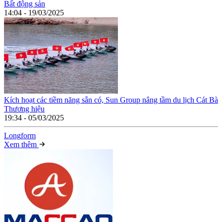
Bất động sản
14:04 - 19/03/2025
Kích hoạt các tiềm năng sẵn có, Sun Group nâng tầm du lịch Cát Bà
Thương hiệu
19:34 - 05/03/2025
Long
f
orm
Xem thêm