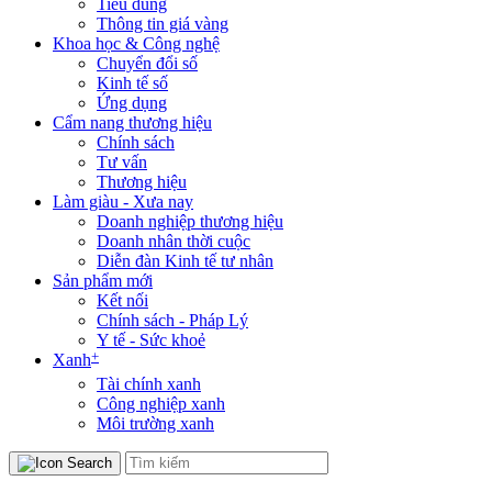
Tiêu dùng
Thông tin giá vàng
Khoa học & Công nghệ
Chuyển đổi số
Kinh tế số
Ứng dụng
Cẩm nang thương hiệu
Chính sách
Tư vấn
Thương hiệu
Làm giàu - Xưa nay
Doanh nghiệp thương hiệu
Doanh nhân thời cuộc
Diễn đàn Kinh tế tư nhân
Sản phẩm mới
Kết nối
Chính sách - Pháp Lý
Y tế - Sức khoẻ
+
Xanh
Tài chính xanh
Công nghiệp xanh
Môi trường xanh