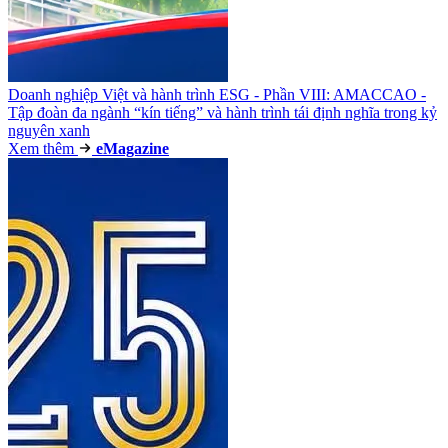
Doanh nghiệp Việt và hành trình ESG - Phần VIII: AMACCAO -
Tập đoàn đa ngành “kín tiếng” và hành trình tái định nghĩa trong kỷ
nguyên xanh
Xem thêm
e
Magazine