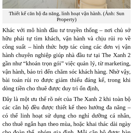
Thiết kế căn hộ đa năng, linh hoạt vận hành. (Ảnh: Sun
Property)
Khác với mô hình đầu tư truyền thống – nơi chủ sở
hữu phải tự tìm khách, vận hành và chịu rủi ro về
công suất – hình thức hợp tác cùng các đơn vị vận
hành chuyên nghiệp giúp nhà đầu tư tại The Xanh 2
gần như “khoán trọn gói” việc quản lý, từ marketing,
vận hành, bảo trì đến chăm sóc khách hàng. Nhờ vậy,
bài toán rủi ro được giảm thiểu đáng kể, trong khi
dòng tiền cho thuê được duy trì ổn định,
Đây là một ưu thế rõ nét của The Xanh 2 khi toàn bộ
các căn hộ đều được thiết kế theo hướng đa năng –
có thể linh hoạt sử dụng cho nghỉ dưỡng cá nhân,
cho thuê ngắn hạn theo mùa, hoặc khai thác dài ngày
cho đoàn thể, nhóm gia đình. Mỗi căn hộ được bàn