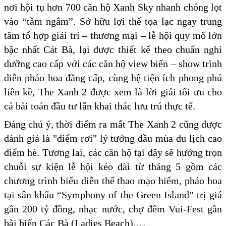
nơi hội tụ hơn 700 căn hộ Xanh Sky nhanh chóng lọt
vào “tầm ngắm”. Sở hữu lợi thế tọa lạc ngay trung
tâm tổ hợp giải trí – thương mại – lễ hội quy mô lớn
bậc nhất Cát Bà, lại được thiết kế theo chuẩn nghỉ
dưỡng cao cấp với các căn hộ view biển – show trình
diễn pháo hoa đẳng cấp, cùng hệ tiện ích phong phú
liền kề, The Xanh 2 được xem là lời giải tối ưu cho
cả bài toán đầu tư lẫn khai thác lưu trú thực tế.
Đáng chú ý, thời điểm ra mắt The Xanh 2 cũng được
đánh giá là "điểm rơi" lý tưởng đầu mùa du lịch cao
điểm hè. Tương lai, các căn hộ tại đây sẽ hưởng trọn
chuỗi sự kiện lễ hội kéo dài từ tháng 5 gồm các
chương trình biểu diễn thể thao mạo hiểm, pháo hoa
tại sân khấu “Symphony of the Green Island” trị giá
gần 200 tỷ đồng, nhạc nước, chợ đêm Vui-Fest gần
bãi biển Các Bà (Ladies Beach),…