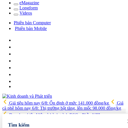
e
Magazine
Long
f
orm
Video
s
Phiên bản Computer
Phiên bản Mobile
Giá tiêu hôm nay 6/8: Ổn định ở mức 141.000 đồng/kg
Giá
cà phê hôm nay 6/8: Thị trường bật tăng, lên mốc 98.000 đồng/kg
Doanh nghiệp Việt và hành trình ESG - Phần VIII:
AMACCAO - Tập đoàn đa ngành “kín tiếng” và hành trình tái định
Tìm kiếm
nghĩa trong kỷ nguyên xanh
Moscow ra mắt 'Moscow MICE