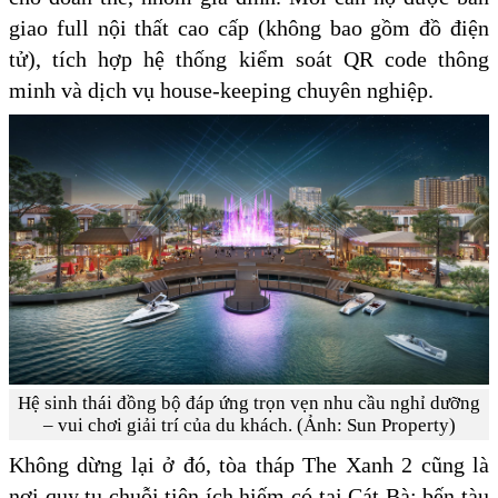
giao full nội thất cao cấp (không bao gồm đồ điện
tử), tích hợp hệ thống kiểm soát QR code thông
minh và dịch vụ house-keeping chuyên nghiệp.
Hệ sinh thái đồng bộ đáp ứng trọn vẹn nhu cầu nghỉ dưỡng
– vui chơi giải trí của du khách. (Ảnh: Sun Property)
Không dừng lại ở đó, tòa tháp The Xanh 2 cũng là
nơi quy tụ chuỗi tiện ích hiếm có tại Cát Bà: bến tàu