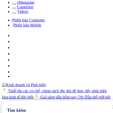
e
Magazine
Long
f
orm
Video
s
Phiên bản Computer
Phiên bản Mobile
Thiết lập các cơ chế, chính sách đặc thù để thúc đẩy phát triển
khu kinh tế đặc biệt
Giá xăng dầu hôm nay 7/8: Dầu thế giới bật
tăng mạnh, giá xăng trong nước đồng loạt giảm
Giá tiêu hôm
nay 7/8: Khu vực Lâm Đồng giữ đỉnh 141.000 đồng/kg
Giá cà
Tìm kiếm