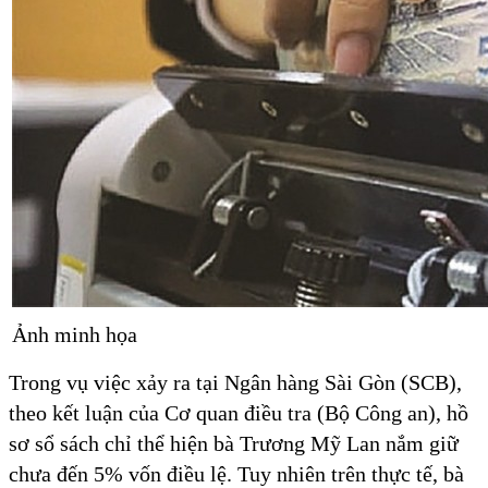
Ảnh minh họa
Trong vụ việc xảy ra tại Ngân hàng Sài Gòn (SCB),
theo kết luận của Cơ quan điều tra (Bộ Công an), hồ
sơ sổ sách chỉ thể hiện bà Trương Mỹ Lan nắm giữ
chưa đến 5% vốn điều lệ. Tuy nhiên trên thực tế, bà