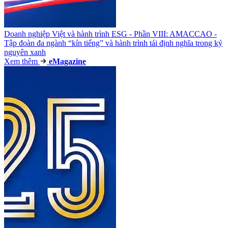
Doanh nghiệp Việt và hành trình ESG - Phần VIII: AMACCAO -
Tập đoàn đa ngành “kín tiếng” và hành trình tái định nghĩa trong kỷ
nguyên xanh
Xem thêm
e
Magazine