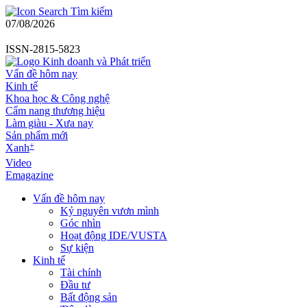
Tìm kiếm
07/08/2026
ISSN-2815-5823
Vấn đề hôm nay
Kinh tế
Khoa học & Công nghệ
Cẩm nang thương hiệu
Làm giàu - Xưa nay
Sản phẩm mới
+
Xanh
Video
Emagazine
Vấn đề hôm nay
Kỷ nguyên vươn mình
Góc nhìn
Hoạt động IDE/VUSTA
Sự kiện
Kinh tế
Tài chính
Đầu tư
Bất động sản