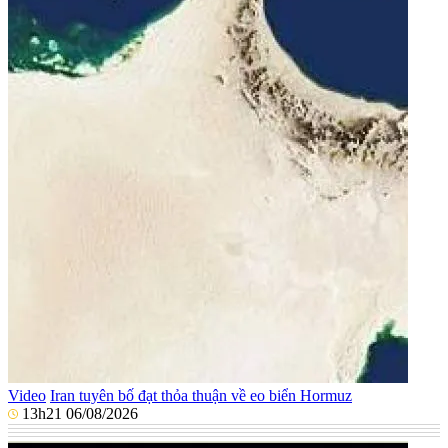
Video
Iran tuyên bố đạt thỏa thuận về eo biển Hormuz
13h21 06/08/2026