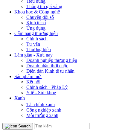
Tiêu dùng
Thông tin giá vàng
Khoa học & Công nghệ
Chuyển đổi số
Kinh tế số
Ứng dụng
Cẩm nang thương hiệu
Chính sách
Tư vấn
Thương hiệu
Làm giàu - Xưa nay
Doanh nghiệp thương hiệu
Doanh nhân thời cuộc
Diễn đàn Kinh tế tư nhân
Sản phẩm mới
Kết nối
Chính sách - Pháp Lý
Y tế - Sức khoẻ
+
Xanh
Tài chính xanh
Công nghiệp xanh
Môi trường xanh