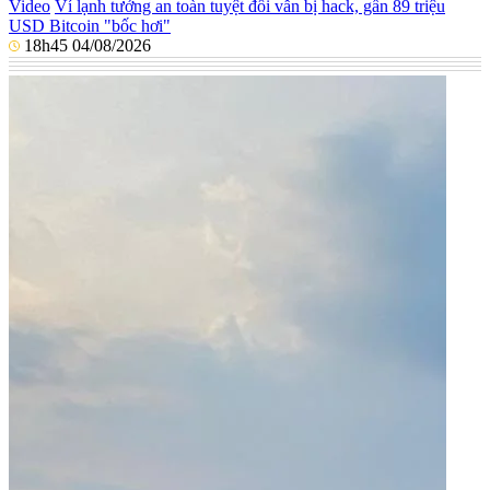
Video
Ví lạnh tưởng an toàn tuyệt đối vẫn bị hack, gần 89 triệu
USD Bitcoin "bốc hơi"
18h45 04/08/2026