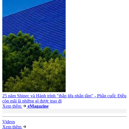
25 năm Shinec và Hành trình "thắp lửa nhân tâm" - Phần cuối: Điều
còn mãi là những gì được trao đi
Xem thêm
e
Magazine
Video
s
Xem thêm