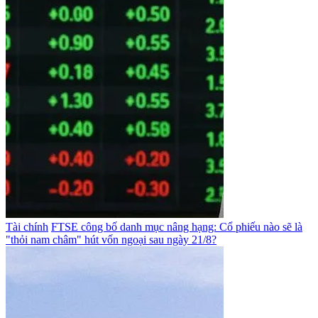
Tài chính
FTSE công bố danh mục nâng hạng: Cổ phiếu nào sẽ là
"thỏi nam châm" hút vốn ngoại sau ngày 21/8?