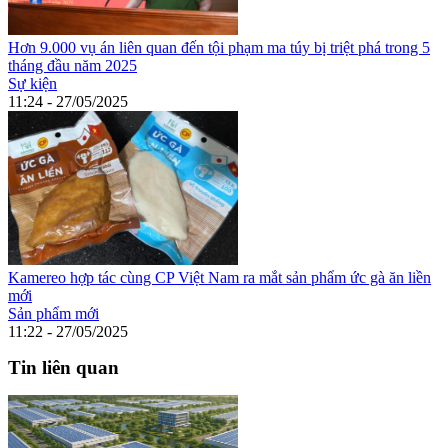
Hơn 9.000 vụ án liên quan đến tội phạm ma túy bị triệt phá trong 5
tháng đầu năm 2025
Sự kiện
11:24 - 27/05/2025
Kamereo hợp tác cùng CP Việt Nam ra mắt sản phẩm ức gà ăn liền
mới
Sản phẩm mới
11:22 - 27/05/2025
Tin liên quan