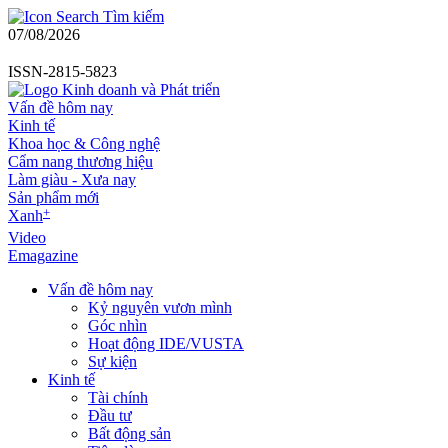
Tìm kiếm
07/08/2026
ISSN-2815-5823
Vấn đề hôm nay
Kinh tế
Khoa học & Công nghệ
Cẩm nang thương hiệu
Làm giàu - Xưa nay
Sản phẩm mới
+
Xanh
Video
Emagazine
Vấn đề hôm nay
Kỷ nguyên vươn mình
Góc nhìn
Hoạt động IDE/VUSTA
Sự kiện
Kinh tế
Tài chính
Đầu tư
Bất động sản