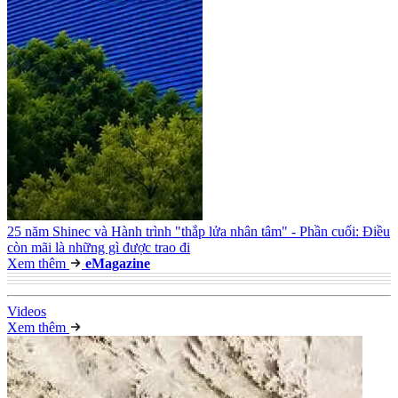
25 năm Shinec và Hành trình "thắp lửa nhân tâm" - Phần cuối: Điều
còn mãi là những gì được trao đi
Xem thêm
e
Magazine
Video
s
Xem thêm