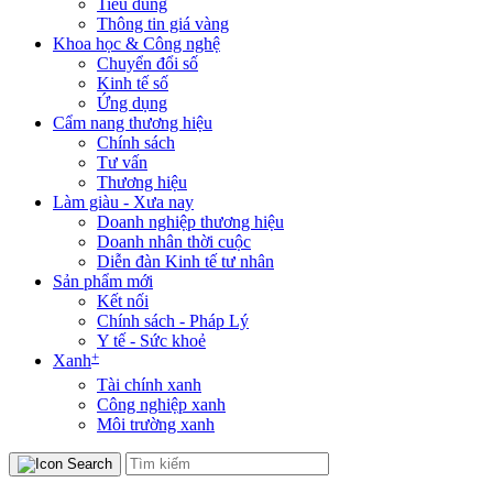
Tiêu dùng
Thông tin giá vàng
Khoa học & Công nghệ
Chuyển đổi số
Kinh tế số
Ứng dụng
Cẩm nang thương hiệu
Chính sách
Tư vấn
Thương hiệu
Làm giàu - Xưa nay
Doanh nghiệp thương hiệu
Doanh nhân thời cuộc
Diễn đàn Kinh tế tư nhân
Sản phẩm mới
Kết nối
Chính sách - Pháp Lý
Y tế - Sức khoẻ
+
Xanh
Tài chính xanh
Công nghiệp xanh
Môi trường xanh