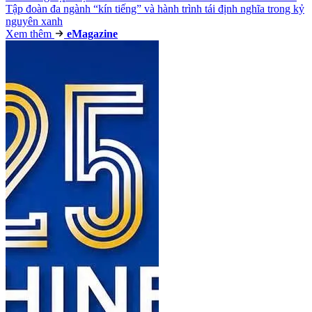
Tập đoàn đa ngành “kín tiếng” và hành trình tái định nghĩa trong kỷ
nguyên xanh
Xem thêm
e
Magazine