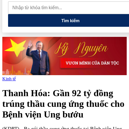
quay đầu giảm sâu
Thiết lập các cơ chế, chính sách đặc thù để
thúc đẩy phát triển khu kinh tế đặc biệt
Giá xăng dầu hôm nay
7/8: Dầu thế giới bật tăng mạnh, giá xăng trong nước đồng loạt giảm
Tìm kiếm
Kinh tế
Thanh Hóa: Gần 92 tỷ đồng
trúng thầu cung ứng thuốc cho
Bệnh viện Ung bướu
(KDPT)
- Ba gói thầu cung ứng thuốc tại Bệnh viện Ung