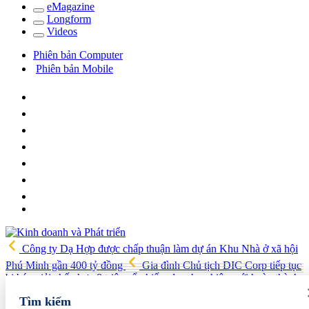
e
Magazine
Long
f
orm
Video
s
Phiên bản Computer
Phiên bản Mobile
Công ty Dạ Hợp được chấp thuận làm dự án Khu Nhà ở xã hội
Phú Minh gần 400 tỷ đồng
Gia đình Chủ tịch DIC Corp tiếp tục
bị bán giải chấp hơn 8 triệu cổ phiếu, doanh nghiệp mới hoàn thành
khoảng 1/4 kế hoạch năm
Giá vàng sáng nay (7/8): Vàng SJC
Tìm kiếm