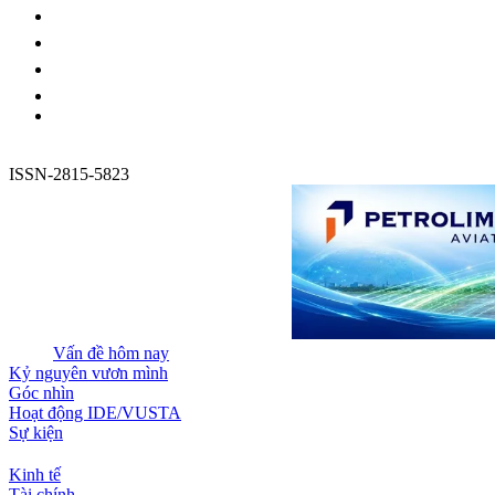
ISSN-2815-5823
Vấn đề hôm nay
Kỷ nguyên vươn mình
Góc nhìn
Hoạt động IDE/VUSTA
Sự kiện
Kinh tế
Tài chính