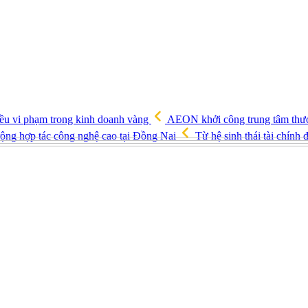
ều vi phạm trong kinh doanh vàng
AEON khởi công trung tâm thươ
ng hợp tác công nghệ cao tại Đồng Nai
Từ hệ sinh thái tài chín