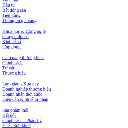
Đầu tư
Bất động sản
Tiêu dùng
Thông tin giá vàng
Khoa học & Công nghệ
Chuyển đổi số
Kinh tế số
Ứng dụng
Cẩm nang thương hiệu
Chính sách
Tư vấn
Thương hiệu
Làm giàu - Xưa nay
Doanh nghiệp thương hiệu
Doanh nhân thời cuộc
Diễn đàn Kinh tế tư nhân
Sản phẩm mới
Kết nối
Chính sách - Pháp Lý
Y tế - Sức khoẻ