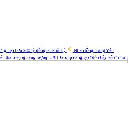
ng mại hơn 940 tỷ đồng tại Phủ Lý
Nhãn lồng Hưng Yên
h đến tham vọng năng lượng: T&T Group đang tạo "đòn bẩy vốn" như