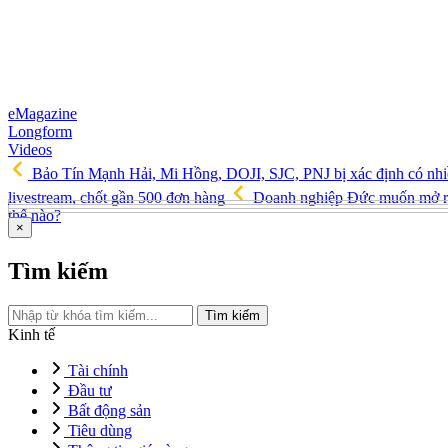
eMagazine
Longform
Videos
Bảo Tín Mạnh Hải, Mi Hồng, DOJI, SJC, PNJ bị xác định có nhi
livestream, chốt gần 500 đơn hàng
Doanh nghiệp Đức muốn mở rộ
thế nào?
×
Tìm kiếm
Tìm kiếm
Kinh tế
Tài chính
Đầu tư
Bất động sản
Tiêu dùng