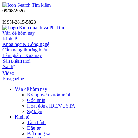
Tìm kiếm
09/08/2026
ISSN-2815-5823
Vấn đề hôm nay
Kinh tế
Khoa học & Công nghệ
Cẩm nang thương hiệu
Làm giàu - Xưa nay
Sản phẩm mới
+
Xanh
Video
Emagazine
Vấn đề hôm nay
Kỷ nguyên vươn mình
Góc nhìn
Hoạt động IDE/VUSTA
Sự kiện
Kinh tế
Tài chính
Đầu tư
Bất động sản