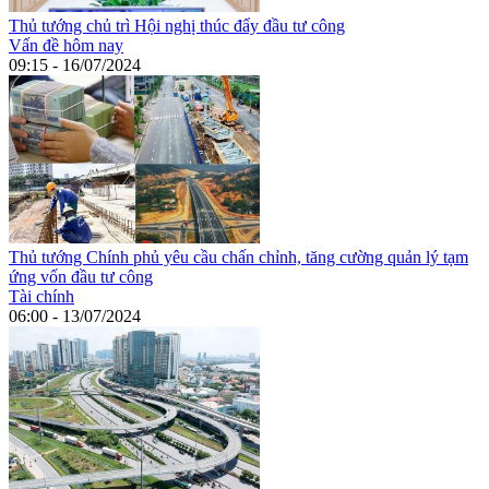
Thủ tướng chủ trì Hội nghị thúc đẩy đầu tư công
Vấn đề hôm nay
09:15 - 16/07/2024
Thủ tướng Chính phủ yêu cầu chấn chỉnh, tăng cường quản lý tạm
ứng vốn đầu tư công
Tài chính
06:00 - 13/07/2024