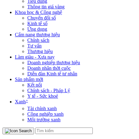
Tiêu dùng
Thông tin giá vàng
Khoa học & Công nghệ
Chuyển đổi số
Kinh tế số
Ứng dụng
Cẩm nang thương hiệu
Chính sách
Tư vấn
Thương hiệu
Làm giàu - Xưa nay
Doanh nghiệp thương hiệu
Doanh nhân thời cuộc
Diễn đàn Kinh tế tư nhân
Sản phẩm mới
Kết nối
Chính sách - Pháp Lý
Y tế - Sức khoẻ
+
Xanh
Tài chính xanh
Công nghiệp xanh
Môi trường xanh