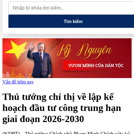
muốn mở rộng hợp tác công nghệ cao tại Đồng Nai
Từ hệ sinh
thái tài chính đến tham vọng năng lượng: T&T Group đang tạo
"đòn bẩy vốn" như thế nào?
Tìm kiếm
Vấn đề hôm nay
Thủ tướng chỉ thị về lập kế
hoạch đầu tư công trung hạn
giai đoạn 2026-2030
(KDPT)
- Thủ tướng Chính phủ Phạm Minh Chính vừa ký