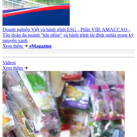
Doanh nghiệp Việt và hành trình ESG - Phần VIII: AMACCAO -
Tập đoàn đa ngành “kín tiếng” và hành trình tái định nghĩa trong kỷ
nguyên xanh
Xem thêm
e
Magazine
Video
s
Xem thêm