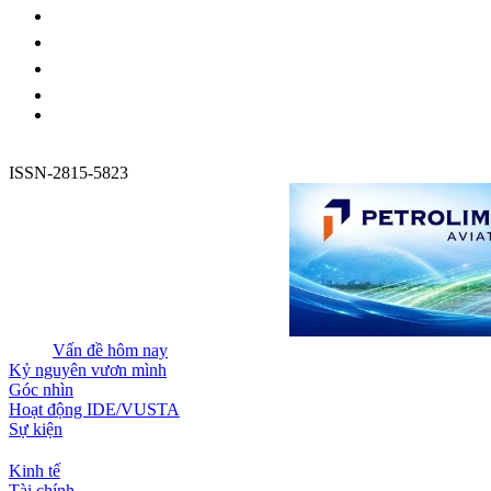
ISSN-2815-5823
Vấn đề hôm nay
Kỷ nguyên vươn mình
Góc nhìn
Hoạt động IDE/VUSTA
Sự kiện
Kinh tế
Tài chính