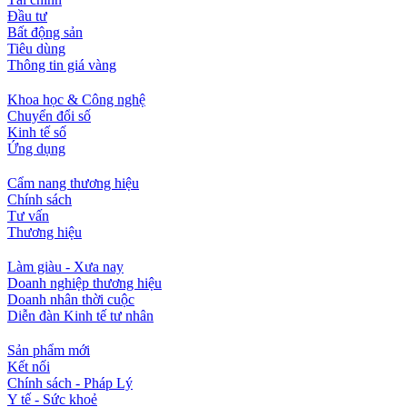
Đầu tư
Bất động sản
Tiêu dùng
Thông tin giá vàng
Khoa học & Công nghệ
Chuyển đổi số
Kinh tế số
Ứng dụng
Cẩm nang thương hiệu
Chính sách
Tư vấn
Thương hiệu
Làm giàu - Xưa nay
Doanh nghiệp thương hiệu
Doanh nhân thời cuộc
Diễn đàn Kinh tế tư nhân
Sản phẩm mới
Kết nối
Chính sách - Pháp Lý
Y tế - Sức khoẻ