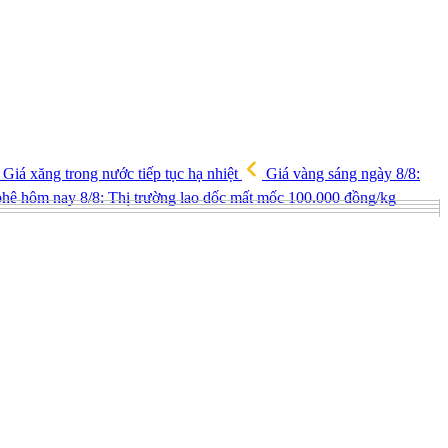
Giá xăng trong nước tiếp tục hạ nhiệt
Giá vàng sáng ngày 8/8:
hê hôm nay 8/8: Thị trường lao dốc mất mốc 100.000 đồng/kg