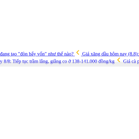
 đang tạo "đòn bẩy vốn" như thế nào?
Giá xăng dầu hôm nay (8.8): 
y 8/8: Tiếp tục trầm lắng, giằng co ở 138-141.000 đồng/kg
Giá cà p