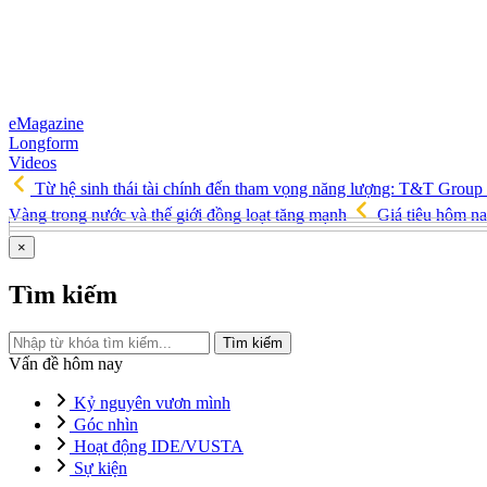
eMagazine
Longform
Videos
Từ hệ sinh thái tài chính đến tham vọng năng lượng: T&T Group
Vàng trong nước và thế giới đồng loạt tăng mạnh
Giá tiêu hôm na
×
Tìm kiếm
Tìm kiếm
Vấn đề hôm nay
Kỷ nguyên vươn mình
Góc nhìn
Hoạt động IDE/VUSTA
Sự kiện