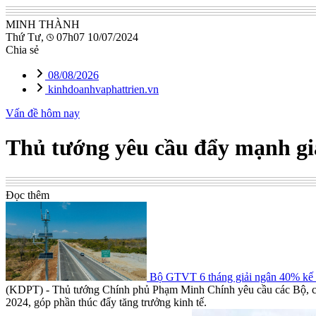
MINH THÀNH
Thứ Tư,
07h07 10/07/2024
Chia sẻ
08/08/2026
kinhdoanhvaphattrien.vn
Vấn đề hôm nay
Thủ tướng yêu cầu đẩy mạnh gi
Đọc thêm
Bộ GTVT 6 tháng giải ngân 40% kế 
(KDPT)
- Thủ tướng Chính phủ Phạm Minh Chính yêu cầu các Bộ, cơ q
2024, góp phần thúc đẩy tăng trưởng kinh tế.