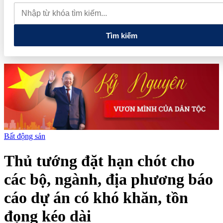
phiếu, doanh nghiệp mới hoàn thành khoảng 1/4 kế hoạch năm
Giá vàng sáng nay (7/8): Vàng SJC quay đầu giảm sâu
Thiết lập
các cơ chế, chính sách đặc thù để thúc đẩy phát triển khu kinh tế đặc
biệt
Tìm kiếm
Bất động sản
Thủ tướng đặt hạn chót cho
các bộ, ngành, địa phương báo
cáo dự án có khó khăn, tồn
đọng kéo dài