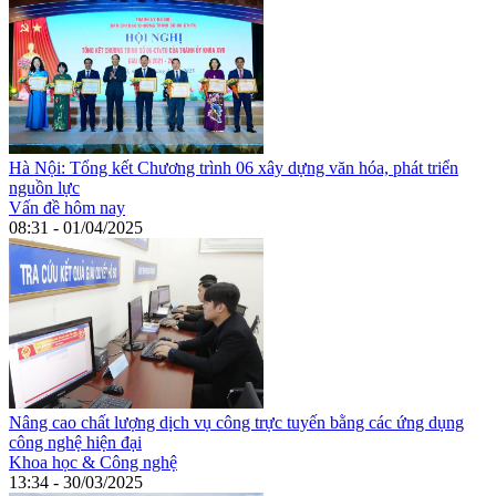
Hà Nội: Tổng kết Chương trình 06 xây dựng văn hóa, phát triển
nguồn lực
Vấn đề hôm nay
08:31 - 01/04/2025
Nâng cao chất lượng dịch vụ công trực tuyến bằng các ứng dụng
công nghệ hiện đại
Khoa học & Công nghệ
13:34 - 30/03/2025