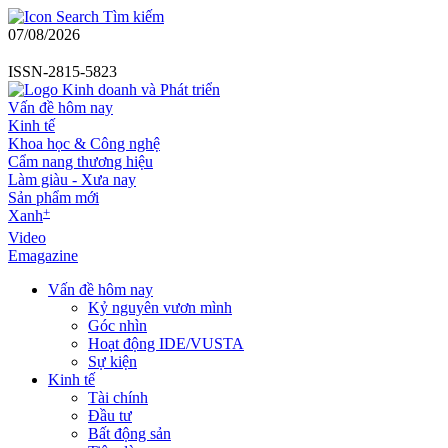
Tìm kiếm
07/08/2026
ISSN-2815-5823
Vấn đề hôm nay
Kinh tế
Khoa học & Công nghệ
Cẩm nang thương hiệu
Làm giàu - Xưa nay
Sản phẩm mới
+
Xanh
Video
Emagazine
Vấn đề hôm nay
Kỷ nguyên vươn mình
Góc nhìn
Hoạt động IDE/VUSTA
Sự kiện
Kinh tế
Tài chính
Đầu tư
Bất động sản