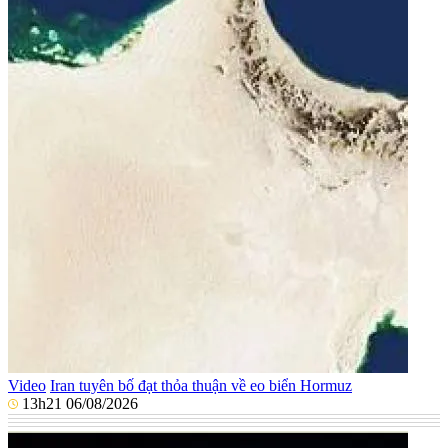
Video
Iran tuyên bố đạt thỏa thuận về eo biển Hormuz
13h21 06/08/2026