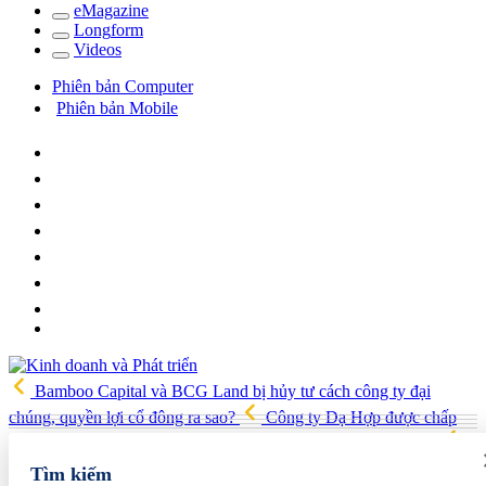
e
Magazine
Long
f
orm
Video
s
Phiên bản Computer
Phiên bản Mobile
Bamboo Capital và BCG Land bị hủy tư cách công ty đại
chúng, quyền lợi cổ đông ra sao?
Công ty Dạ Hợp được chấp
thuận làm dự án Khu Nhà ở xã hội Phú Minh gần 400 tỷ đồng
Gia đình Chủ tịch DIC Corp tiếp tục bị bán giải chấp hơn 8 triệu cổ
Tìm kiếm