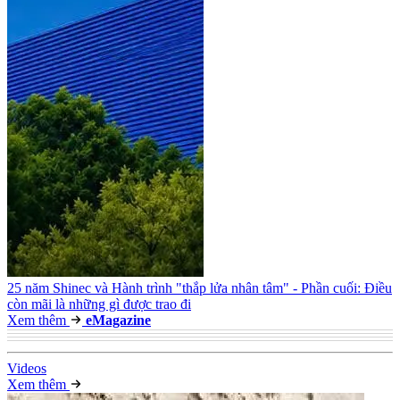
25 năm Shinec và Hành trình "thắp lửa nhân tâm" - Phần cuối: Điều
còn mãi là những gì được trao đi
Xem thêm
e
Magazine
Video
s
Xem thêm