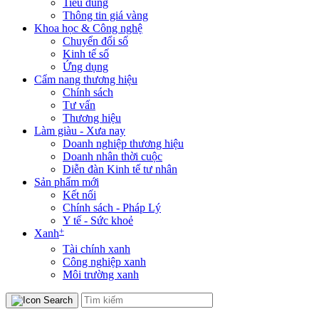
Tiêu dùng
Thông tin giá vàng
Khoa học & Công nghệ
Chuyển đổi số
Kinh tế số
Ứng dụng
Cẩm nang thương hiệu
Chính sách
Tư vấn
Thương hiệu
Làm giàu - Xưa nay
Doanh nghiệp thương hiệu
Doanh nhân thời cuộc
Diễn đàn Kinh tế tư nhân
Sản phẩm mới
Kết nối
Chính sách - Pháp Lý
Y tế - Sức khoẻ
+
Xanh
Tài chính xanh
Công nghiệp xanh
Môi trường xanh