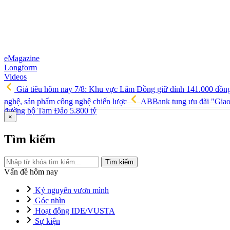
eMagazine
Longform
Videos
Giá tiêu hôm nay 7/8: Khu vực Lâm Đồng giữ đỉnh 141.000 đồn
nghệ, sản phẩm công nghệ chiến lược
ABBank tung ưu đãi "Giao d
đường bộ Tam Đảo 5.800 tỷ
×
Tìm kiếm
Tìm kiếm
Vấn đề hôm nay
Kỷ nguyên vươn mình
Góc nhìn
Hoạt động IDE/VUSTA
Sự kiện