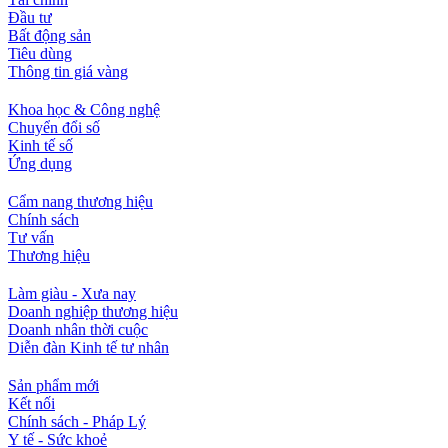
Đầu tư
Bất động sản
Tiêu dùng
Thông tin giá vàng
Khoa học & Công nghệ
Chuyển đổi số
Kinh tế số
Ứng dụng
Cẩm nang thương hiệu
Chính sách
Tư vấn
Thương hiệu
Làm giàu - Xưa nay
Doanh nghiệp thương hiệu
Doanh nhân thời cuộc
Diễn đàn Kinh tế tư nhân
Sản phẩm mới
Kết nối
Chính sách - Pháp Lý
Y tế - Sức khoẻ