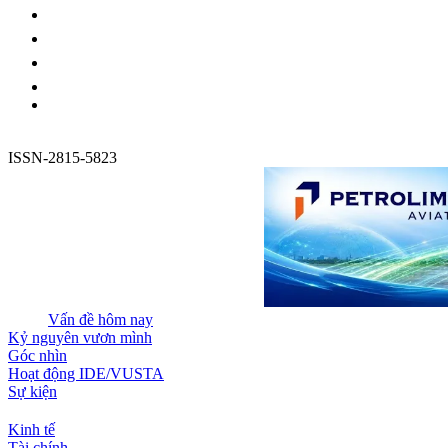
ISSN-2815-5823
Vấn đề hôm nay
Kỷ nguyên vươn mình
Góc nhìn
Hoạt động IDE/VUSTA
Sự kiện
Kinh tế
Tài chính