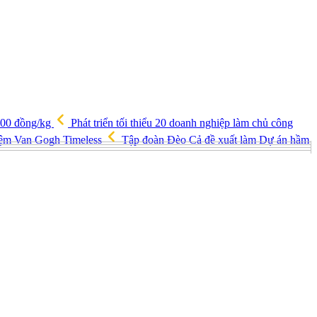
.000 đồng/kg
Phát triển tối thiểu 20 doanh nghiệp làm chủ công
hiệm Van Gogh Timeless
Tập đoàn Đèo Cả đề xuất làm Dự án hầm