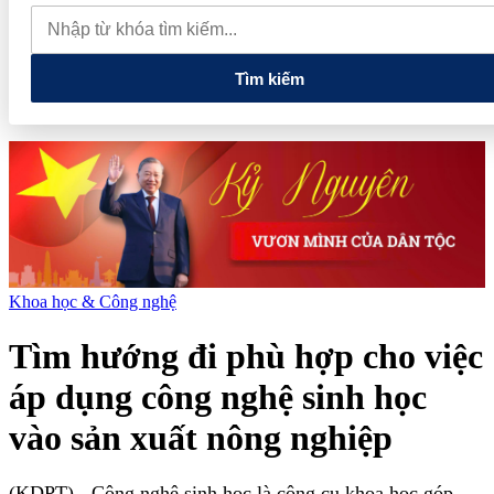
muốn mở rộng hợp tác công nghệ cao tại Đồng Nai
Từ hệ sinh
thái tài chính đến tham vọng năng lượng: T&T Group đang tạo
"đòn bẩy vốn" như thế nào?
Tìm kiếm
Khoa học & Công nghệ
Tìm hướng đi phù hợp cho việc
áp dụng công nghệ sinh học
vào sản xuất nông nghiệp
(KDPT)
- Công nghệ sinh học là công cụ khoa học góp