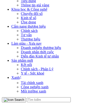
Tiêu dùng
Thông tin giá vàng
Khoa học & Công nghệ
Chuyển đổi số
Kinh tế số
Ứng dụng
Cẩm nang thương hiệu
Chính sách
Tư vấn
Thương hiệu
Làm giàu - Xưa nay
Doanh nghiệp thương hiệu
Doanh nhân thời cuộc
Diễn đàn Kinh tế tư nhân
Sản phẩm mới
Kết nối
Chính sách - Pháp Lý
Y tế - Sức khoẻ
+
Xanh
Tài chính xanh
Công nghiệp xanh
Môi trường xanh