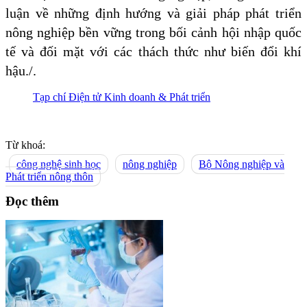
luận về những định hướng và giải pháp phát triển
nông nghiệp bền vững trong bối cảnh hội nhập quốc
tế và đối mặt với các thách thức như biến đổi khí
hậu./.
Tạp chí Điện tử Kinh doanh & Phát triển
Từ khoá:
công nghệ sinh học
nông nghiệp
Bộ Nông nghiệp và
Phát triển nông thôn
Đọc thêm