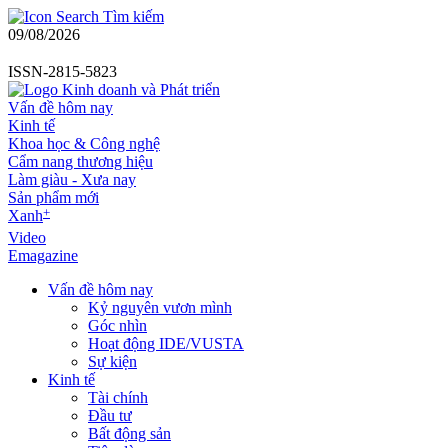
Tìm kiếm
09/08/2026
ISSN-2815-5823
Vấn đề hôm nay
Kinh tế
Khoa học & Công nghệ
Cẩm nang thương hiệu
Làm giàu - Xưa nay
Sản phẩm mới
+
Xanh
Video
Emagazine
Vấn đề hôm nay
Kỷ nguyên vươn mình
Góc nhìn
Hoạt động IDE/VUSTA
Sự kiện
Kinh tế
Tài chính
Đầu tư
Bất động sản