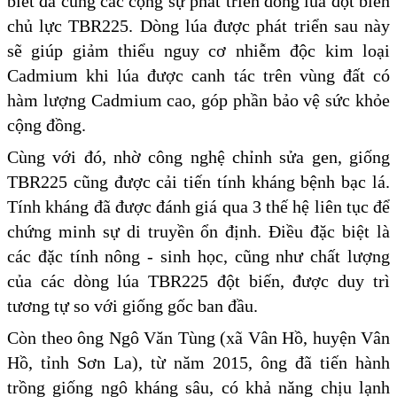
biết đã cùng các cộng sự phát triển dòng lúa đột biến
chủ lực TBR225. Dòng lúa được phát triển sau này
sẽ giúp giảm thiểu nguy cơ nhiễm độc kim loại
Cadmium khi lúa được canh tác trên vùng đất có
hàm lượng Cadmium cao, góp phần bảo vệ sức khỏe
cộng đồng.
Cùng với đó, nhờ công nghệ chỉnh sửa gen, giống
TBR225 cũng được cải tiến tính kháng bệnh bạc lá.
Tính kháng đã được đánh giá qua 3 thế hệ liên tục để
chứng minh sự di truyền ổn định. Điều đặc biệt là
các đặc tính nông - sinh học, cũng như chất lượng
của các dòng lúa TBR225 đột biến, được duy trì
tương tự so với giống gốc ban đầu.
Còn theo ông Ngô Văn Tùng (xã Vân Hồ, huyện Vân
Hồ, tỉnh Sơn La), từ năm 2015, ông đã tiến hành
trồng giống ngô kháng sâu, có khả năng chịu lạnh