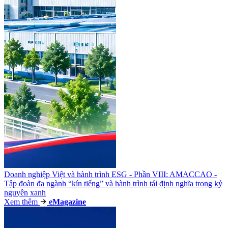
Doanh nghiệp Việt và hành trình ESG - Phần VIII: AMACCAO -
Tập đoàn đa ngành “kín tiếng” và hành trình tái định nghĩa trong kỷ
nguyên xanh
Xem thêm
e
Magazine