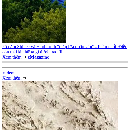
25 năm Shinec và Hành trình "thắp lửa nhân tâm" - Phần cuối: Điều
còn mãi là những gì được trao đi
Xem thêm
e
Magazine
Video
s
Xem thêm