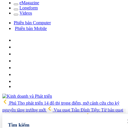
e
Magazine
Long
f
orm
Video
s
Phiên bản Computer
Phiên bản Mobile
Phú Thọ phát triển 14 đô thị trọng điểm, mở cánh cửa cho kỷ
nguyên tăng trưởng mới
Vua quạt Trần Đình Tiệp: Từ bán quạt
đến TikToker nổi tiếng và vướng vòng lao lý
Vietnam Sport
Show 2026 quy tụ 520 gian hàng, thúc đẩy kết nối ngành thể thao
Tìm kiếm