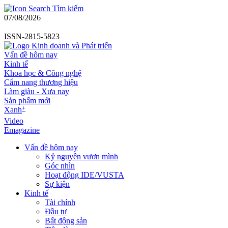
Tìm kiếm
07/08/2026
ISSN-2815-5823
Vấn đề hôm nay
Kinh tế
Khoa học & Công nghệ
Cẩm nang thương hiệu
Làm giàu - Xưa nay
Sản phẩm mới
+
Xanh
Video
Emagazine
Vấn đề hôm nay
Kỷ nguyên vươn mình
Góc nhìn
Hoạt động IDE/VUSTA
Sự kiện
Kinh tế
Tài chính
Đầu tư
Bất động sản