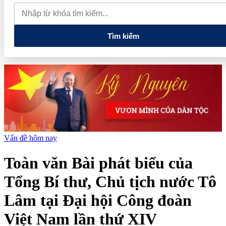
Việt Nam với thế giới
Thiết kế kiến trúc biểu tượng của
Newtown Diamond được vinh danh tại Dot Property Awards 2026
Huấn Hoa Hồng không chỉ nổi trên mạng xã hội, còn là chủ tịch
và góp vốn ở nhiều doanh nghiệp
Tìm kiếm
Vấn đề hôm nay
Toàn văn Bài phát biểu của
Tổng Bí thư, Chủ tịch nước Tô
Lâm tại Đại hội Công đoàn
Việt Nam lần thứ XIV