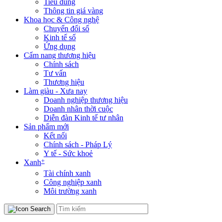
Tiêu dùng
Thông tin giá vàng
Khoa học & Công nghệ
Chuyển đổi số
Kinh tế số
Ứng dụng
Cẩm nang thương hiệu
Chính sách
Tư vấn
Thương hiệu
Làm giàu - Xưa nay
Doanh nghiệp thương hiệu
Doanh nhân thời cuộc
Diễn đàn Kinh tế tư nhân
Sản phẩm mới
Kết nối
Chính sách - Pháp Lý
Y tế - Sức khoẻ
+
Xanh
Tài chính xanh
Công nghiệp xanh
Môi trường xanh