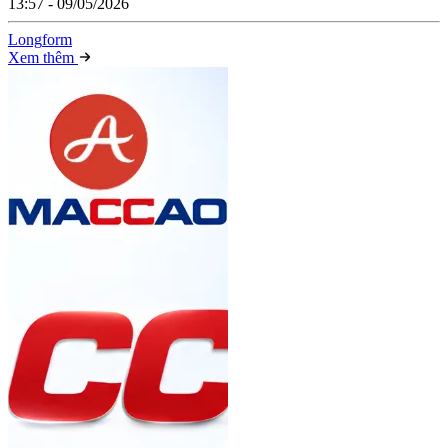
13:57 - 09/05/2026
Long
f
orm
Xem thêm