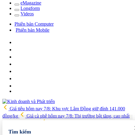
e
Magazine
Long
f
orm
Video
s
Phiên bản Computer
Phiên bản Mobile
Giá tiêu hôm nay 7/8: Khu vực Lâm Đồng giữ đỉnh 141.000
đồng/kg
Giá cà phê hôm nay 7/8: Thị trường bật tăng, cao nhất
lên 99.000 đồng/kg
Phát triển tối thiểu 20 doanh nghiệp làm chủ
công nghệ, sản phẩm công nghệ chiến lược
ABBank tung ưu
Tìm kiếm