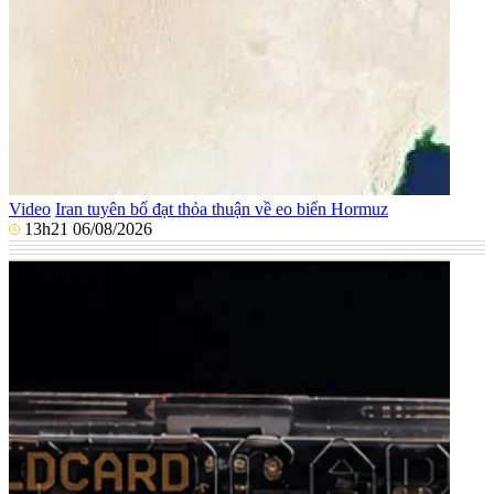
Video
Iran tuyên bố đạt thỏa thuận về eo biển Hormuz
13h21 06/08/2026