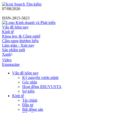
Tìm kiếm
07/08/2026
ISSN-2815-5823
Vấn đề hôm nay
Kinh tế
Khoa học & Công nghệ
Cẩm nang thương hiệu
Làm giàu - Xưa nay
Sản phẩm mới
+
Xanh
Video
Emagazine
Vấn đề hôm nay
Kỷ nguyên vươn mình
Góc nhìn
Hoạt động IDE/VUSTA
Sự kiện
Kinh tế
Tài chính
Đầu tư
Bất động sản