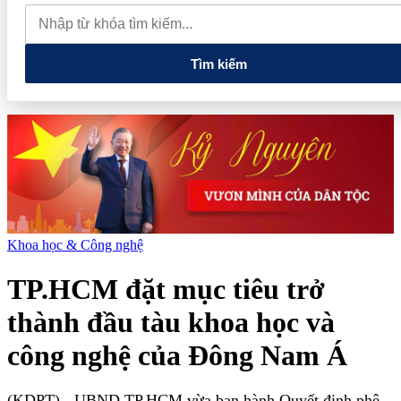
đãi "Giao dịch dễ dàng, nhận quà kiệt tác", tặng khách hàng đặc
quyền trải nghiệm Van Gogh Timeless
Tập đoàn Đèo Cả đề
xuất làm Dự án hầm đường bộ Tam Đảo 5.800 tỷ
Tìm kiếm
Khoa học & Công nghệ
TP.HCM đặt mục tiêu trở
thành đầu tàu khoa học và
công nghệ của Đông Nam Á
(KDPT)
- UBND TP.HCM vừa ban hành Quyết định phê