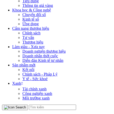
Tiêu dùng
Thông tin giá vàng
Khoa học & Công nghệ
Chuyển đổi số
Kinh tế số
Ứng dụng
Cẩm nang thương hiệu
Chính sách
Tư vấn
Thương hiệu
Làm giàu - Xưa nay
Doanh nghiệp thương hiệu
Doanh nhân thời cuộc
Diễn đàn Kinh tế tư nhân
Sản phẩm mới
Kết nối
Chính sách - Pháp Lý
Y tế - Sức khoẻ
+
Xanh
Tài chính xanh
Công nghiệp xanh
Môi trường xanh