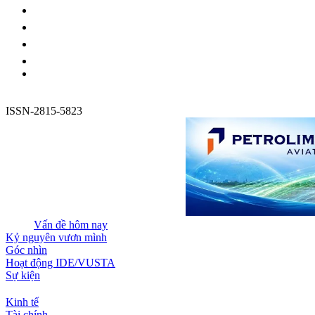
ISSN-2815-5823
Vấn đề hôm nay
Kỷ nguyên vươn mình
Góc nhìn
Hoạt động IDE/VUSTA
Sự kiện
Kinh tế
Tài chính