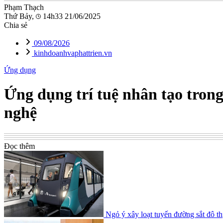
Phạm Thạch
Thứ Bảy,
14h33 21/06/2025
Chia sẻ
09/08/2026
kinhdoanhvaphattrien.vn
Ứng dụng
Ứng dụng trí tuệ nhân tạo trong
nghệ
Đọc thêm
Ngỏ ý xây loạt tuyến đường sắt đô 