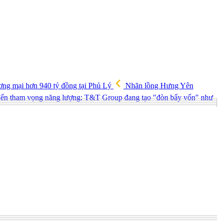
ng mại hơn 940 tỷ đồng tại Phủ Lý
Nhãn lồng Hưng Yên
h đến tham vọng năng lượng: T&T Group đang tạo "đòn bẩy vốn" như