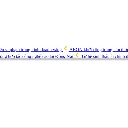
ều vi phạm trong kinh doanh vàng
AEON khởi công trung tâm thươ
ng hợp tác công nghệ cao tại Đồng Nai
Từ hệ sinh thái tài chín