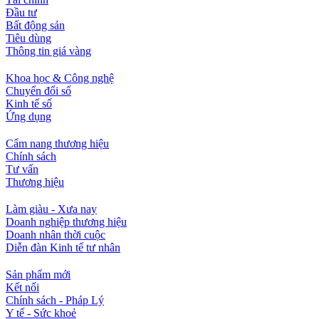
Đầu tư
Bất động sản
Tiêu dùng
Thông tin giá vàng
Khoa học & Công nghệ
Chuyển đổi số
Kinh tế số
Ứng dụng
Cẩm nang thương hiệu
Chính sách
Tư vấn
Thương hiệu
Làm giàu - Xưa nay
Doanh nghiệp thương hiệu
Doanh nhân thời cuộc
Diễn đàn Kinh tế tư nhân
Sản phẩm mới
Kết nối
Chính sách - Pháp Lý
Y tế - Sức khoẻ