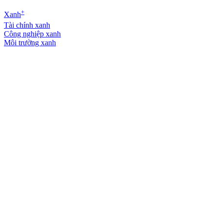
+
Xanh
Tài chính xanh
Công nghiệp xanh
Môi trường xanh