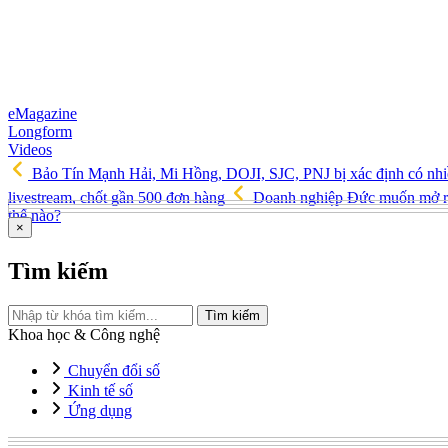
eMagazine
Longform
Videos
Bảo Tín Mạnh Hải, Mi Hồng, DOJI, SJC, PNJ bị xác định có nhi
livestream, chốt gần 500 đơn hàng
Doanh nghiệp Đức muốn mở rộ
thế nào?
×
Tìm kiếm
Tìm kiếm
Khoa học & Công nghệ
Chuyển đổi số
Kinh tế số
Ứng dụng