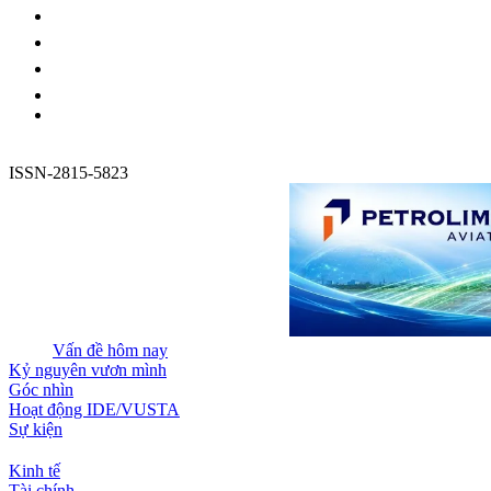
ISSN-2815-5823
Vấn đề hôm nay
Kỷ nguyên vươn mình
Góc nhìn
Hoạt động IDE/VUSTA
Sự kiện
Kinh tế
Tài chính