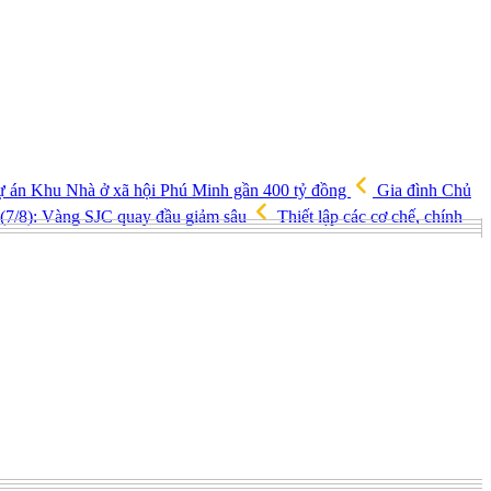
ự án Khu Nhà ở xã hội Phú Minh gần 400 tỷ đồng
Gia đình Chủ
(7/8): Vàng SJC quay đầu giảm sâu
Thiết lập các cơ chế, chính