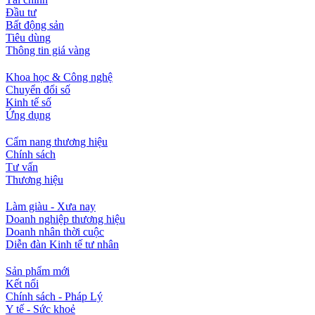
Đầu tư
Bất động sản
Tiêu dùng
Thông tin giá vàng
Khoa học & Công nghệ
Chuyển đổi số
Kinh tế số
Ứng dụng
Cẩm nang thương hiệu
Chính sách
Tư vấn
Thương hiệu
Làm giàu - Xưa nay
Doanh nghiệp thương hiệu
Doanh nhân thời cuộc
Diễn đàn Kinh tế tư nhân
Sản phẩm mới
Kết nối
Chính sách - Pháp Lý
Y tế - Sức khoẻ