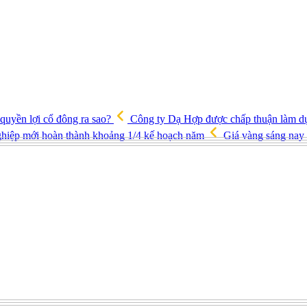
quyền lợi cổ đông ra sao?
Công ty Dạ Hợp được chấp thuận làm d
 nghiệp mới hoàn thành khoảng 1/4 kế hoạch năm
Giá vàng sáng nay 