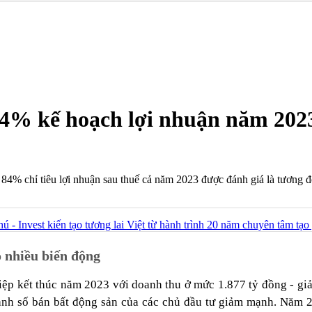
4% kế hoạch lợi nhuận năm 2023
 84% chỉ tiêu lợi nhuận sau thuế cả năm 2023 được đánh giá là tương đố
ú - Invest kiến tạo tương lai Việt từ hành trình 20 năm chuyên tâm tạo 
ó nhiều biến động
iệp kết thúc năm 2023 với doanh thu ở mức 1.877 tỷ đồng - gi
oanh số bán bất động sản của các chủ đầu tư giảm mạnh. Năm 2