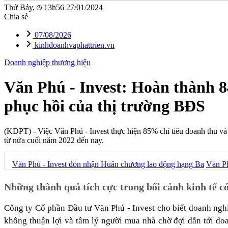
Thứ Bảy,
13h56 27/01/2024
Chia sẻ
07/08/2026
kinhdoanhvaphattrien.vn
Doanh nghiệp thương hiệu
Văn Phú - Invest: Hoàn thành 8
phục hồi của thị trường BĐS
(KDPT)
- Việc Văn Phú - Invest thực hiện 85% chỉ tiêu doanh thu và
từ nửa cuối năm 2022 đến nay.
Văn Phú - Invest đón nhận Huân chương lao động hạng Ba
Văn Ph
Những thành quả tích cực trong bối cảnh kinh tế c
Công ty Cổ phần Đầu tư Văn Phú - Invest cho biết doanh ngh
không thuận lợi và tâm lý người mua nhà chờ đợi dẫn tới d