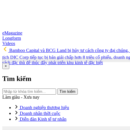
eMagazine
Longform
Videos
Bamboo Capital và BCG Land bị hủy tư cách công ty đại chúng, 
tịch DIC Corp tiếp tục bị bán giải chấp hơn 8 triệu cổ phiếu, doanh
sách đặc thù để thúc đẩy phát triển khu kinh tế đặc biệt
×
Tìm kiếm
Tìm kiếm
Làm giàu - Xưa nay
Doanh nghiệp thương hiệu
Doanh nhân thời cuộc
Diễn đàn Kinh tế tư nhân