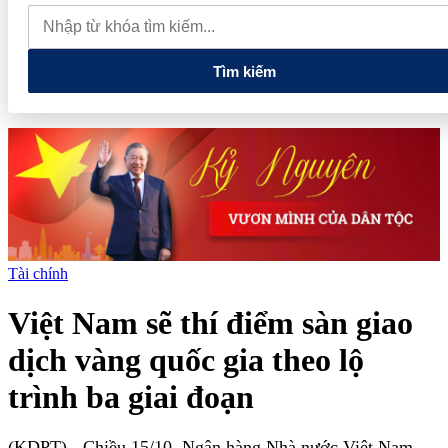
thực phẩm và nhiều điện thoại nhập lậu
Lan tỏa văn hóa kinh
doanh, tìm kiếm doanh nghiệp tiêu biểu trên toàn quốc
Địa chỉ
các cửa hàng rau củ quả sạch tại Hà Nội
Tìm kiếm
Tài chính
Việt Nam sẽ thí điểm sàn giao
dịch vàng quốc gia theo lộ
trình ba giai đoạn
(KDPT)
- Chiều 15/10, Ngân hàng Nhà nước Việt Nam