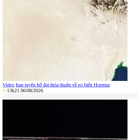
Video
Iran tuyên bố đạt thỏa thuận về eo biển Hormuz
13h21 06/08/2026