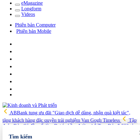
e
Magazine
Long
f
orm
Video
s
Phiên bản Computer
Phiên bản Mobile
ABBank tung ưu đãi "Giao dịch dễ dàng, nhận quà kiệt tác",
tặng khách hàng đặc quyền trải nghiệm Van Gogh Timeless
Tập
đoàn Đèo Cả đề xuất làm Dự án hầm đường bộ Tam Đảo 5.800 tỷ
Hải quan Lào Cai phát hiện 5 vụ vi phạm, tạm giữ gần 700 kg
Tìm kiếm