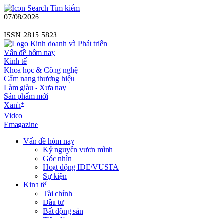
Tìm kiếm
07/08/2026
ISSN-2815-5823
Vấn đề hôm nay
Kinh tế
Khoa học & Công nghệ
Cẩm nang thương hiệu
Làm giàu - Xưa nay
Sản phẩm mới
+
Xanh
Video
Emagazine
Vấn đề hôm nay
Kỷ nguyên vươn mình
Góc nhìn
Hoạt động IDE/VUSTA
Sự kiện
Kinh tế
Tài chính
Đầu tư
Bất động sản