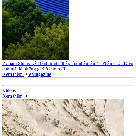
25 năm Shinec và Hành trình "thắp lửa nhân tâm" - Phần cuối: Điều
còn mãi là những gì được trao đi
Xem thêm
e
Magazine
Video
s
Xem thêm