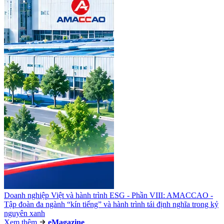
Doanh nghiệp Việt và hành trình ESG - Phần VIII: AMACCAO -
Tập đoàn đa ngành “kín tiếng” và hành trình tái định nghĩa trong kỷ
nguyên xanh
Xem thêm
e
Magazine