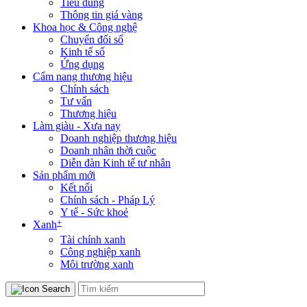
Tiêu dùng
Thông tin giá vàng
Khoa học & Công nghệ
Chuyển đổi số
Kinh tế số
Ứng dụng
Cẩm nang thương hiệu
Chính sách
Tư vấn
Thương hiệu
Làm giàu - Xưa nay
Doanh nghiệp thương hiệu
Doanh nhân thời cuộc
Diễn đàn Kinh tế tư nhân
Sản phẩm mới
Kết nối
Chính sách - Pháp Lý
Y tế - Sức khoẻ
+
Xanh
Tài chính xanh
Công nghiệp xanh
Môi trường xanh