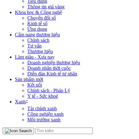
Tiêu dùng
Thông tin giá vàng
Khoa học & Công nghệ
Chuyển đổi số
Kinh tế số
Ứng dụng
Cẩm nang thương hiệu
Chính sách
Tư vấn
Thương hiệu
Làm giàu - Xưa nay
Doanh nghiệp thương hiệu
Doanh nhân thời cuộc
Diễn đàn Kinh tế tư nhân
Sản phẩm mới
Kết nối
Chính sách - Pháp Lý
Y tế - Sức khoẻ
+
Xanh
Tài chính xanh
Công nghiệp xanh
Môi trường xanh