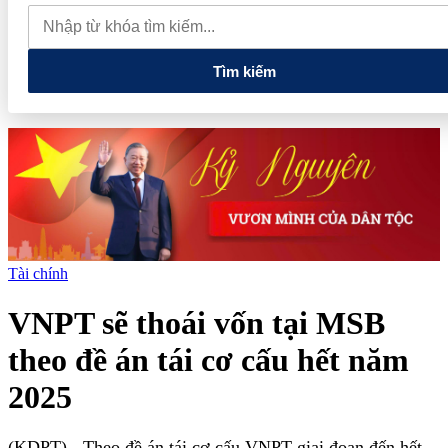
trình có ý nghĩa chiến lược phát triển kinh tế, văn hóa và du lịch khu
vực phía Bắc
Bảo Tín Mạnh Hải, PNJ, Mi Hồng lên tiếng sau
kết luận thanh tra
Tìm kiếm
Tài chính
VNPT sẽ thoái vốn tại MSB
theo đề án tái cơ cấu hết năm
2025
(KDPT)
- Theo đề án tái cơ cấu VNPT giai đoạn đến hết