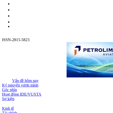
ISSN-2815-5823
Vấn đề hôm nay
Kỷ nguyên vươn mình
Góc nhìn
Hoạt động IDE/VUSTA
Sự kiện
Kinh tế
Tài chính