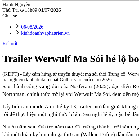
Hạnh Nguyên
Thứ Tư,
18h09 01/07/2026
Chia sẻ
06/08/2026
kinhdoanhvaphattrien.vn
Kết nối
Trailer Werwulf Ma Sói hé lộ b
(KDPT)
- Lấy cảm hứng từ truyền thuyết ma sói thời Trung cổ, Wer
trải nghiệm kinh dị đậm chất Gothic vào cuối năm 2026.
Sau thành công vang dội của Nosferatu (2025), đạo diễn R
Northman, chính thức trở lại với Werwulf Ma Sói, đem đến một
Lấy bối cảnh nước Anh thế kỷ 13, trailer mở đầu giữa khung 
tối để thực hiện một nghi thức bí ẩn. Sau nghi lễ ấy, cậu bé dầ
Nhiều năm sau, đứa trẻ năm nào đã trưởng thành, trở thành n
khi một đoàn kỵ binh do gã thợ săn (Willem Dafoe) dẫn đầu xu