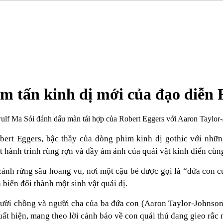
om tấn kinh dị mới của đạo diễn 
wulf Ma Sói đánh dấu màn tái hợp của Robert Eggers với Aaron Taylo
obert Eggers, bậc thầy của dòng phim kinh dị gothic với nhữ
 hành trình rùng rợn và đầy ám ảnh của quái vật kinh điển cùng
cảnh rừng sâu hoang vu, nơi một cậu bé được gọi là “đứa con 
n biến đổi thành một sinh vật quái dị.
gười chồng và người cha của ba đứa con (Aaron Taylor-Johnson
ất hiện, mang theo lời cảnh báo về con quái thú đang gieo rắc 