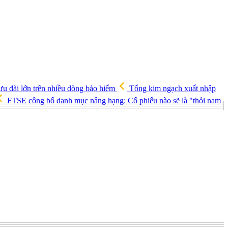
 ưu đãi lớn trên nhiều dòng bảo hiểm
Tổng kim ngạch xuất nhập
FTSE công bố danh mục nâng hạng: Cổ phiếu nào sẽ là "thỏi nam