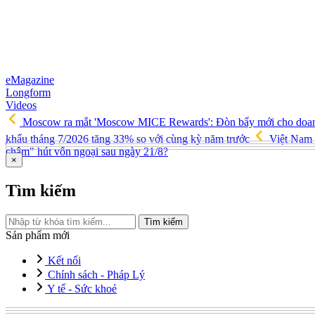
eMagazine
Longform
Videos
Moscow ra mắt 'Moscow MICE Rewards': Đòn bẩy mới cho doan
khẩu tháng 7/2026 tăng 33% so với cùng kỳ năm trước
Việt Nam 
châm" hút vốn ngoại sau ngày 21/8?
×
Tìm kiếm
Tìm kiếm
Sản phẩm mới
Kết nối
Chính sách - Pháp Lý
Y tế - Sức khoẻ