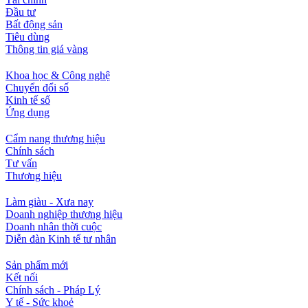
Đầu tư
Bất động sản
Tiêu dùng
Thông tin giá vàng
Khoa học & Công nghệ
Chuyển đổi số
Kinh tế số
Ứng dụng
Cẩm nang thương hiệu
Chính sách
Tư vấn
Thương hiệu
Làm giàu - Xưa nay
Doanh nghiệp thương hiệu
Doanh nhân thời cuộc
Diễn đàn Kinh tế tư nhân
Sản phẩm mới
Kết nối
Chính sách - Pháp Lý
Y tế - Sức khoẻ