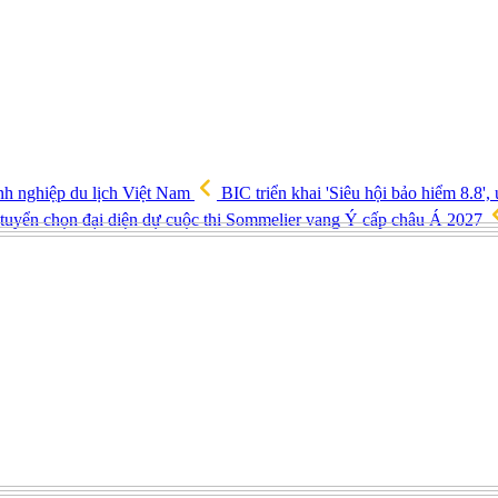
h nghiệp du lịch Việt Nam
BIC triển khai 'Siêu hội bảo hiểm 8.8',
tuyển chọn đại diện dự cuộc thi Sommelier vang Ý cấp châu Á 2027