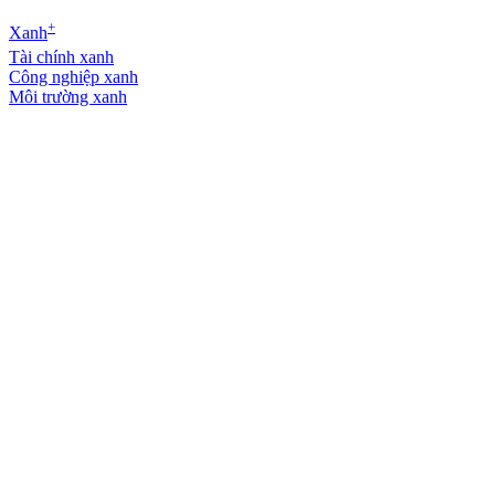
+
Xanh
Tài chính xanh
Công nghiệp xanh
Môi trường xanh