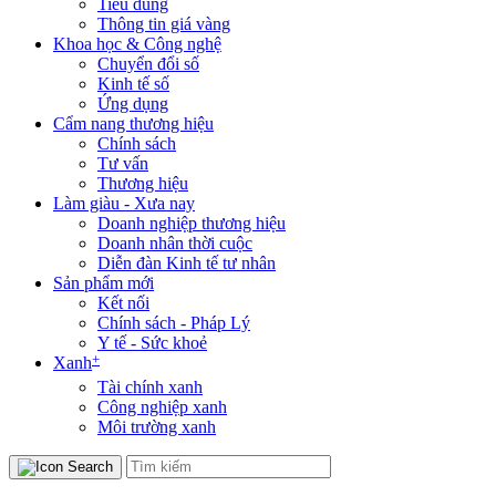
Tiêu dùng
Thông tin giá vàng
Khoa học & Công nghệ
Chuyển đổi số
Kinh tế số
Ứng dụng
Cẩm nang thương hiệu
Chính sách
Tư vấn
Thương hiệu
Làm giàu - Xưa nay
Doanh nghiệp thương hiệu
Doanh nhân thời cuộc
Diễn đàn Kinh tế tư nhân
Sản phẩm mới
Kết nối
Chính sách - Pháp Lý
Y tế - Sức khoẻ
+
Xanh
Tài chính xanh
Công nghiệp xanh
Môi trường xanh