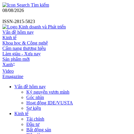
Tìm kiếm
08/08/2026
ISSN-2815-5823
Vấn đề hôm nay
Kinh tế
Khoa học & Công nghệ
Cẩm nang thương hiệu
Làm giàu - Xưa nay
Sản phẩm mới
+
Xanh
Video
Emagazine
Vấn đề hôm nay
Kỷ nguyên vươn mình
Góc nhìn
Hoạt động IDE/VUSTA
Sự kiện
Kinh tế
Tài chính
Đầu tư
Bất động sản