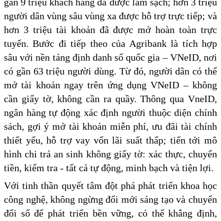
gần 9 triệu khách hàng đã được làm sạch; hơn 3 triệu
người dân vùng sâu vùng xa được hỗ trợ trực tiếp; và
hơn 3 triệu tài khoản đã được mở hoàn toàn trực
tuyến. Bước đi tiếp theo của Agribank là tích hợp
sâu với nền tảng định danh số quốc gia – VNeID, nơi
có gần 63 triệu người dùng. Từ đó, người dân có thể
mở tài khoản ngay trên ứng dụng VNeID – không
cần giấy tờ, không cần ra quầy. Thông qua VneID,
ngân hàng tự động xác định người thuộc diện chính
sách, gợi ý mở tài khoản miễn phí, ưu đãi tài chính
thiết yếu, hỗ trợ vay vốn lãi suất thấp; tiến tới mô
hình chi trả an sinh không giấy tờ: xác thực, chuyển
tiền, kiểm tra - tất cả tự động, minh bạch và tiện lợi.
Với tinh thần quyết tâm đột phá phát triển khoa học
công nghệ, không ngừng đổi mới sáng tạo và chuyển
đổi số để phát triển bền vững, có thể khẳng định,