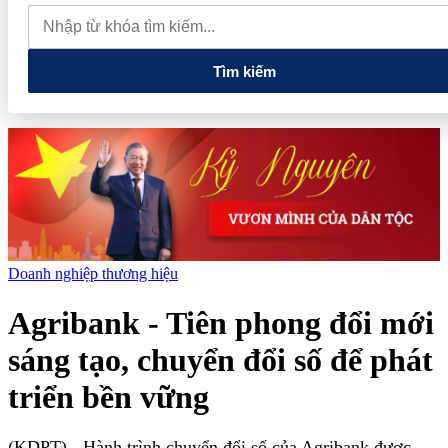
nghiệp có doanh thu đến 10 tỷ đồng có thể được giảm 30% thuế
trong 2 năm
Phú Thọ phát triển 14 đô thị trọng điểm, mở cánh
cửa cho kỷ nguyên tăng trưởng mới
Tìm kiếm
Doanh nghiệp thương hiệu
Agribank - Tiên phong đổi mới
sáng tạo, chuyển đổi số để phát
triển bền vững
(KDPT)
- Hành trình chuyển đổi số của Agribank được