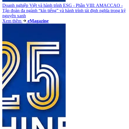
Doanh nghiệp Việt và hành trình ESG - Phần VIII: AMACCAO -
Tập đoàn đa ngành “kín tiếng” và hành trình tái định nghĩa trong kỷ
nguyên xanh
Xem thêm
e
Magazine