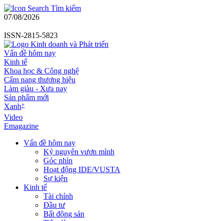
Tìm kiếm
07/08/2026
ISSN-2815-5823
Vấn đề hôm nay
Kinh tế
Khoa học & Công nghệ
Cẩm nang thương hiệu
Làm giàu - Xưa nay
Sản phẩm mới
+
Xanh
Video
Emagazine
Vấn đề hôm nay
Kỷ nguyên vươn mình
Góc nhìn
Hoạt động IDE/VUSTA
Sự kiện
Kinh tế
Tài chính
Đầu tư
Bất động sản