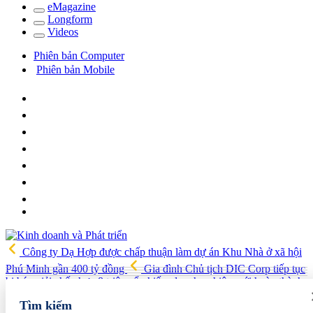
e
Magazine
Long
f
orm
Video
s
Phiên bản Computer
Phiên bản Mobile
Công ty Dạ Hợp được chấp thuận làm dự án Khu Nhà ở xã hội
Phú Minh gần 400 tỷ đồng
Gia đình Chủ tịch DIC Corp tiếp tục
bị bán giải chấp hơn 8 triệu cổ phiếu, doanh nghiệp mới hoàn thành
khoảng 1/4 kế hoạch năm
Giá vàng sáng nay (7/8): Vàng SJC
Tìm kiếm