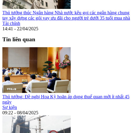
Thủ tướng thúc Ngân hàng Nhà nước kêu gọi các ngân hàng chung
tay xây dựng các gói vay ưu đãi cho người trẻ dưới 35 tuổi mua nhà
Tài chính
14:41 - 22/04/2025
Tin liên quan
Thủ tướng: Đề nghị Hoa Kỳ hoãn áp dụng thuế quan mới ít nhất 45
ngày
Sự kiện
09:22 - 08/04/2025