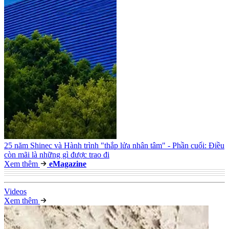
25 năm Shinec và Hành trình "thắp lửa nhân tâm" - Phần cuối: Điều
còn mãi là những gì được trao đi
Xem thêm
e
Magazine
Video
s
Xem thêm