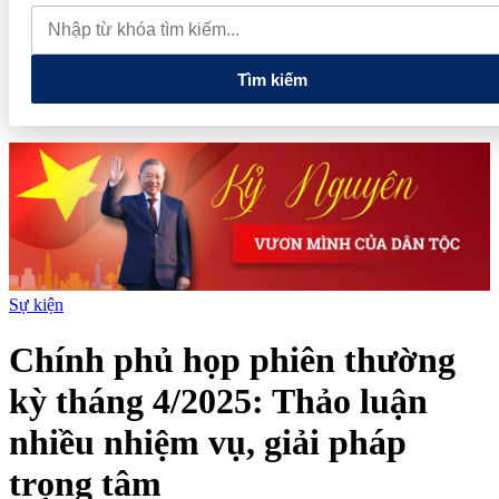
quay đầu giảm sâu
Thiết lập các cơ chế, chính sách đặc thù để
thúc đẩy phát triển khu kinh tế đặc biệt
Giá xăng dầu hôm nay
7/8: Dầu thế giới bật tăng mạnh, giá xăng trong nước đồng loạt giảm
Tìm kiếm
Sự kiện
Chính phủ họp phiên thường
kỳ tháng 4/2025: Thảo luận
nhiều nhiệm vụ, giải pháp
trọng tâm