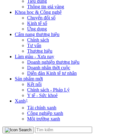
Tiêu dùng
Thông tin giá vàng
Khoa học & Công nghệ
Chuyển đổi số
Kinh tế số
Ứng dụng
Cẩm nang thương hiệu
Chính sách
Tư vấn
Thương hiệu
Làm giàu - Xưa nay
Doanh nghiệp thương hiệu
Doanh nhân thời cuộc
Diễn đàn Kinh tế tư nhân
Sản phẩm mới
Kết nối
Chính sách - Pháp Lý
Y tế - Sức khoẻ
+
Xanh
Tài chính xanh
Công nghiệp xanh
Môi trường xanh