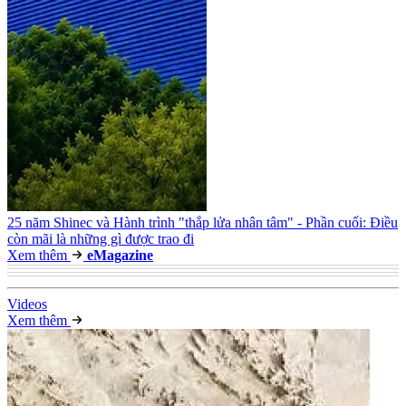
25 năm Shinec và Hành trình "thắp lửa nhân tâm" - Phần cuối: Điều
còn mãi là những gì được trao đi
Xem thêm
e
Magazine
Video
s
Xem thêm