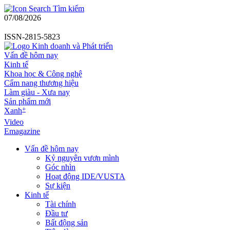
Tìm kiếm
07/08/2026
ISSN-2815-5823
Vấn đề hôm nay
Kinh tế
Khoa học & Công nghệ
Cẩm nang thương hiệu
Làm giàu - Xưa nay
Sản phẩm mới
+
Xanh
Video
Emagazine
Vấn đề hôm nay
Kỷ nguyên vươn mình
Góc nhìn
Hoạt động IDE/VUSTA
Sự kiện
Kinh tế
Tài chính
Đầu tư
Bất động sản