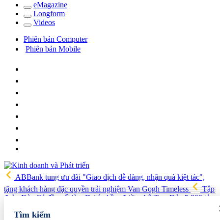
e
Magazine
Long
f
orm
Video
s
Phiên bản Computer
Phiên bản Mobile
ABBank tung ưu đãi "Giao dịch dễ dàng, nhận quà kiệt tác",
tặng khách hàng đặc quyền trải nghiệm Van Gogh Timeless
Tập
đoàn Đèo Cả đề xuất làm Dự án hầm đường bộ Tam Đảo 5.800 tỷ
Hải quan Lào Cai phát hiện 5 vụ vi phạm, tạm giữ gần 700 kg
Tìm kiếm