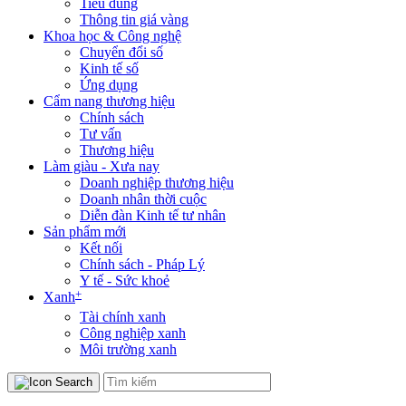
Tiêu dùng
Thông tin giá vàng
Khoa học & Công nghệ
Chuyển đổi số
Kinh tế số
Ứng dụng
Cẩm nang thương hiệu
Chính sách
Tư vấn
Thương hiệu
Làm giàu - Xưa nay
Doanh nghiệp thương hiệu
Doanh nhân thời cuộc
Diễn đàn Kinh tế tư nhân
Sản phẩm mới
Kết nối
Chính sách - Pháp Lý
Y tế - Sức khoẻ
+
Xanh
Tài chính xanh
Công nghiệp xanh
Môi trường xanh