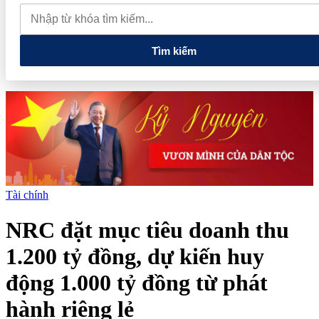
thực phẩm và nhiều điện thoại nhập lậu
Lan tỏa văn hóa kinh
doanh, tìm kiếm doanh nghiệp tiêu biểu trên toàn quốc
Địa chỉ
các cửa hàng rau củ quả sạch tại Hà Nội
Tìm kiếm
Tài chính
NRC đặt mục tiêu doanh thu
1.200 tỷ đồng, dự kiến huy
động 1.000 tỷ đồng từ phát
hành riêng lẻ