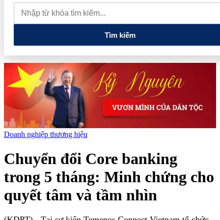
giảm sâu, E10 RON 95 còn 22.320 đồng/lít
Xây dựng khuôn
khổ pháp lý kiến tạo một thị trường bất động sản hiện đại
Tìm kiếm
Doanh nghiệp thương hiệu
Chuyển đổi Core banking
trong 5 tháng: Minh chứng cho
quyết tâm và tầm nhìn
(KDPT)
- Tại sự kiện Temenos Connect Vietnam tổ chức