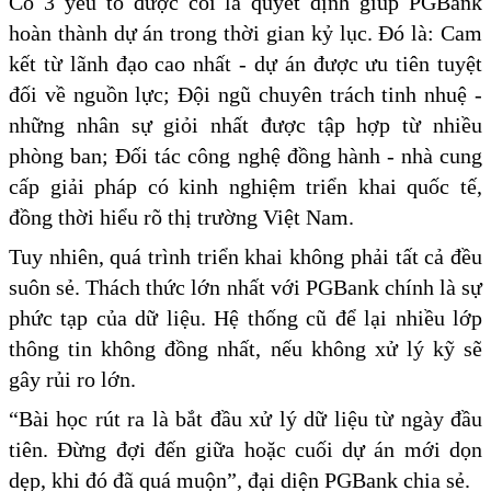
Có 3 yếu tố được coi là quyết định giúp PGBank
hoàn thành dự án trong thời gian kỷ lục. Đó là: Cam
kết từ lãnh đạo cao nhất - dự án được ưu tiên tuyệt
đối về nguồn lực; Đội ngũ chuyên trách tinh nhuệ -
những nhân sự giỏi nhất được tập hợp từ nhiều
phòng ban; Đối tác công nghệ đồng hành - nhà cung
cấp giải pháp có kinh nghiệm triển khai quốc tế,
đồng thời hiểu rõ thị trường Việt Nam.
Tuy nhiên, quá trình triển khai không phải tất cả đều
suôn sẻ. Thách thức lớn nhất với PGBank chính là sự
phức tạp của dữ liệu. Hệ thống cũ để lại nhiều lớp
thông tin không đồng nhất, nếu không xử lý kỹ sẽ
gây rủi ro lớn.
“Bài học rút ra là bắt đầu xử lý dữ liệu từ ngày đầu
tiên. Đừng đợi đến giữa hoặc cuối dự án mới dọn
dẹp, khi đó đã quá muộn”, đại diện PGBank chia sẻ.