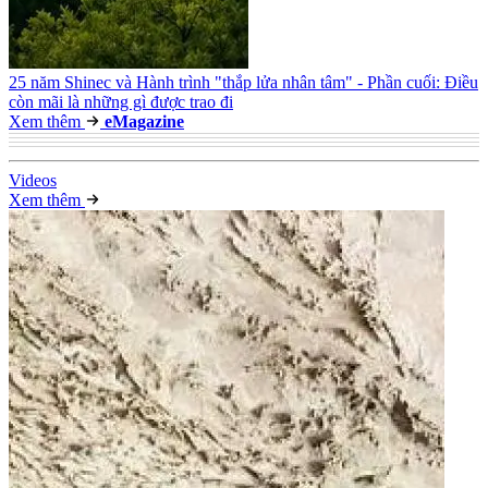
25 năm Shinec và Hành trình "thắp lửa nhân tâm" - Phần cuối: Điều
còn mãi là những gì được trao đi
Xem thêm
e
Magazine
Video
s
Xem thêm