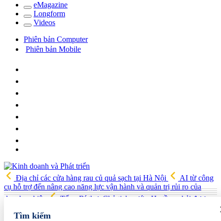
e
Magazine
Long
f
orm
Video
s
Phiên bản Computer
Phiên bản Mobile
Địa chỉ các cửa hàng rau củ quả sạch tại Hà Nội
AI từ công
cụ hỗ trợ đến nâng cao năng lực vận hành và quản trị rủi ro của
doanh nghiệp
Tổng Bí thư, Chủ tịch nước: Hạ tầng phải được
chuẩn bị cho nền kinh tế tương lai
Giá xăng dầu hôm nay 6/8
Tìm kiếm