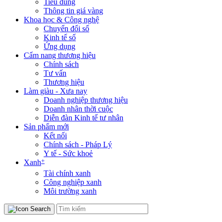
Tiêu dùng
Thông tin giá vàng
Khoa học & Công nghệ
Chuyển đổi số
Kinh tế số
Ứng dụng
Cẩm nang thương hiệu
Chính sách
Tư vấn
Thương hiệu
Làm giàu - Xưa nay
Doanh nghiệp thương hiệu
Doanh nhân thời cuộc
Diễn đàn Kinh tế tư nhân
Sản phẩm mới
Kết nối
Chính sách - Pháp Lý
Y tế - Sức khoẻ
+
Xanh
Tài chính xanh
Công nghiệp xanh
Môi trường xanh