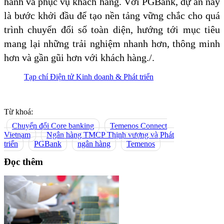
hành và phục vụ khách hàng. Với PGBank, dự án này
là bước khởi đầu để tạo nền tảng vững chắc cho quá
trình chuyển đổi số toàn diện, hướng tới mục tiêu
mang lại những trải nghiệm nhanh hơn, thông minh
hơn và gần gũi hơn với khách hàng./.
Tạp chí Điện tử Kinh doanh & Phát triển
Từ khoá:
Chuyển đổi Core banking
Temenos Connect
Vietnam
Ngân hàng TMCP Thịnh vượng và Phát
triển
PGBank
ngân hàng
Temenos
Đọc thêm