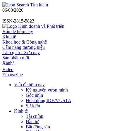
Tìm kiếm
06/08/2026
ISSN-2815-5823
Vấn đề hôm nay
Kinh tế
Khoa học & Công nghệ
Cẩm nang thương hiệu
Làm giàu - Xưa nay
Sản phẩm mới
+
Xanh
Video
Emagazine
Vấn đề hôm nay
Kỷ nguyên vươn mình
Góc nhìn
Hoạt động IDE/VUSTA
Sự kiện
Kinh tế
Tài chính
Đầu tư
Bất động sản