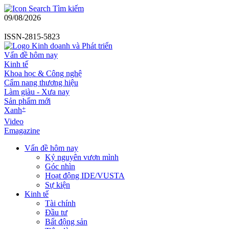
Tìm kiếm
09/08/2026
ISSN-2815-5823
Vấn đề hôm nay
Kinh tế
Khoa học & Công nghệ
Cẩm nang thương hiệu
Làm giàu - Xưa nay
Sản phẩm mới
+
Xanh
Video
Emagazine
Vấn đề hôm nay
Kỷ nguyên vươn mình
Góc nhìn
Hoạt động IDE/VUSTA
Sự kiện
Kinh tế
Tài chính
Đầu tư
Bất động sản