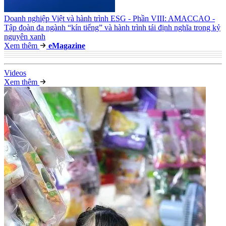
Doanh nghiệp Việt và hành trình ESG - Phần VIII: AMACCAO -
Tập đoàn đa ngành “kín tiếng” và hành trình tái định nghĩa trong kỷ
nguyên xanh
Xem thêm
e
Magazine
Video
s
Xem thêm