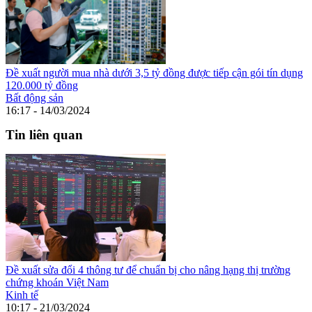
Đề xuất người mua nhà dưới 3,5 tỷ đồng được tiếp cận gói tín dụng
120.000 tỷ đồng
Bất động sản
16:17 - 14/03/2024
Tin liên quan
Đề xuất sửa đổi 4 thông tư để chuẩn bị cho nâng hạng thị trường
chứng khoán Việt Nam
Kinh tế
10:17 - 21/03/2024