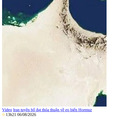
Video
Iran tuyên bố đạt thỏa thuận về eo biển Hormuz
13h21 06/08/2026