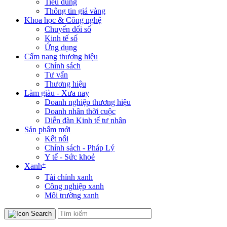
Tiêu dùng
Thông tin giá vàng
Khoa học & Công nghệ
Chuyển đổi số
Kinh tế số
Ứng dụng
Cẩm nang thương hiệu
Chính sách
Tư vấn
Thương hiệu
Làm giàu - Xưa nay
Doanh nghiệp thương hiệu
Doanh nhân thời cuộc
Diễn đàn Kinh tế tư nhân
Sản phẩm mới
Kết nối
Chính sách - Pháp Lý
Y tế - Sức khoẻ
+
Xanh
Tài chính xanh
Công nghiệp xanh
Môi trường xanh