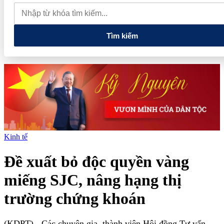
thăm Australia và New Zealand
Quốc hội tiếp tục thảo luận về
hai dự án luật liên quan đến lĩnh vực tài chính, ngân hàng
Tìm kiếm
Kinh tế
Đề xuất bỏ độc quyền vàng
miếng SJC, nâng hạng thị
trường chứng khoán
(KDPT)
- Các chuyên gia, thành viên Hội đồng Tư vấn