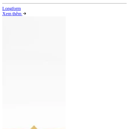
Long
f
orm
Xem thêm