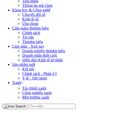
Tiêu dùng
Thông tin giá vàng
Khoa học & Công nghệ
Chuyển đổi số
Kinh tế số
Ứng dụng
Cẩm nang thương hiệu
Chính sách
Tư vấn
Thương hiệu
Làm giàu - Xưa nay
Doanh nghiệp thương hiệu
Doanh nhân thời cuộc
Diễn đàn Kinh tế tư nhân
Sản phẩm mới
Kết nối
Chính sách - Pháp Lý
Y tế - Sức khoẻ
+
Xanh
Tài chính xanh
Công nghiệp xanh
Môi trường xanh