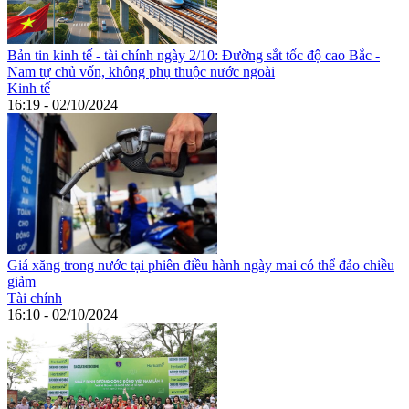
Bản tin kinh tế - tài chính ngày 2/10: Đường sắt tốc độ cao Bắc -
Nam tự chủ vốn, không phụ thuộc nước ngoài
Kinh tế
16:19 - 02/10/2024
Giá xăng trong nước tại phiên điều hành ngày mai có thể đảo chiều
giảm
Tài chính
16:10 - 02/10/2024