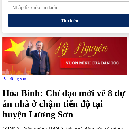
muốn mở rộng hợp tác công nghệ cao tại Đồng Nai
Từ hệ sinh
thái tài chính đến tham vọng năng lượng: T&T Group đang tạo
"đòn bẩy vốn" như thế nào?
Tìm kiếm
Bất động sản
Hòa Bình: Chỉ đạo mới về 8 dự
án nhà ở chậm tiến độ tại
huyện Lương Sơn
(KDPT)
- Văn phòng UBND tỉnh Hoà Bình vừa có thông