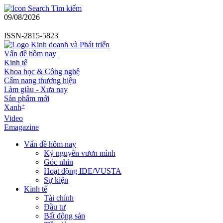
Tìm kiếm
09/08/2026
ISSN-2815-5823
Vấn đề hôm nay
Kinh tế
Khoa học & Công nghệ
Cẩm nang thương hiệu
Làm giàu - Xưa nay
Sản phẩm mới
+
Xanh
Video
Emagazine
Vấn đề hôm nay
Kỷ nguyên vươn mình
Góc nhìn
Hoạt động IDE/VUSTA
Sự kiện
Kinh tế
Tài chính
Đầu tư
Bất động sản