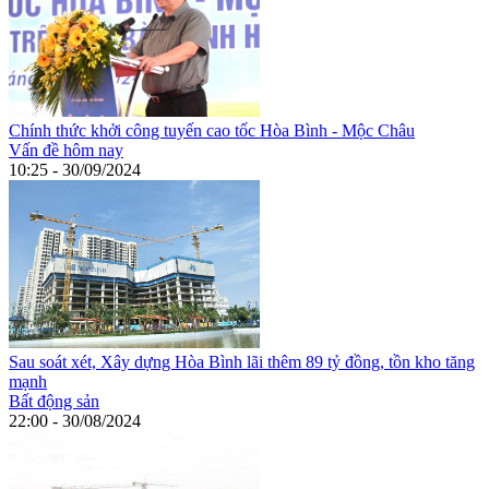
Chính thức khởi công tuyến cao tốc Hòa Bình - Mộc Châu
Vấn đề hôm nay
10:25 - 30/09/2024
Sau soát xét, Xây dựng Hòa Bình lãi thêm 89 tỷ đồng, tồn kho tăng
mạnh
Bất động sản
22:00 - 30/08/2024