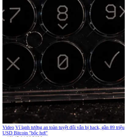
Video
Ví lạnh tưởng an toàn tuyệt đối vẫn bị hack, gần 89 triệu
USD Bitcoin "bốc hơi"