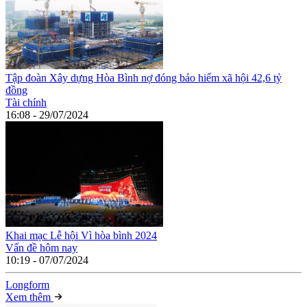
Tập đoàn Xây dựng Hòa Bình nợ đóng bảo hiểm xã hội 42,6 tỷ
đồng
Tài chính
16:08 - 29/07/2024
Khai mạc Lễ hội Vì hòa bình 2024
Vấn đề hôm nay
10:19 - 07/07/2024
Long
f
orm
Xem thêm