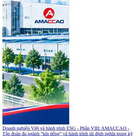
Doanh nghiệp Việt và hành trình ESG - Phần VIII: AMACCAO -
Tập đoàn đa ngành “kín tiếng” và hành trình tái định nghĩa trong kỷ