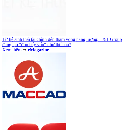
Từ hệ sinh thái tài chính đến tham vọng năng lượng: T&T Group
đang tạo "đòn bẩy vốn" như thế nào?
Xem thêm
e
Magazine