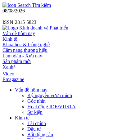
Tìm kiếm
08/08/2026
ISSN-2815-5823
Vấn đề hôm nay
Kinh tế
Khoa học & Công nghệ
Cẩm nang thương hiệu
Làm giàu - Xưa nay
Sản phẩm mới
+
Xanh
Video
Emagazine
Vấn đề hôm nay
Kỷ nguyên vươn mình
Góc nhìn
Hoạt động IDE/VUSTA
Sự kiện
Kinh tế
Tài chính
Đầu tư
Bất động sản