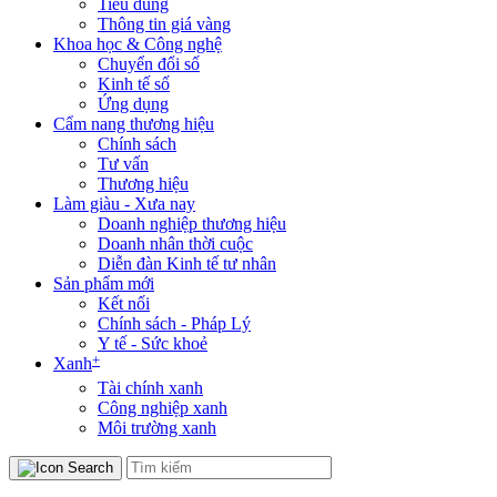
Tiêu dùng
Thông tin giá vàng
Khoa học & Công nghệ
Chuyển đổi số
Kinh tế số
Ứng dụng
Cẩm nang thương hiệu
Chính sách
Tư vấn
Thương hiệu
Làm giàu - Xưa nay
Doanh nghiệp thương hiệu
Doanh nhân thời cuộc
Diễn đàn Kinh tế tư nhân
Sản phẩm mới
Kết nối
Chính sách - Pháp Lý
Y tế - Sức khoẻ
+
Xanh
Tài chính xanh
Công nghiệp xanh
Môi trường xanh