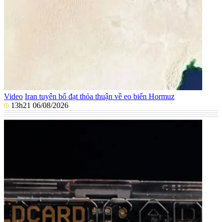
Video
Iran tuyên bố đạt thỏa thuận về eo biển Hormuz
13h21 06/08/2026