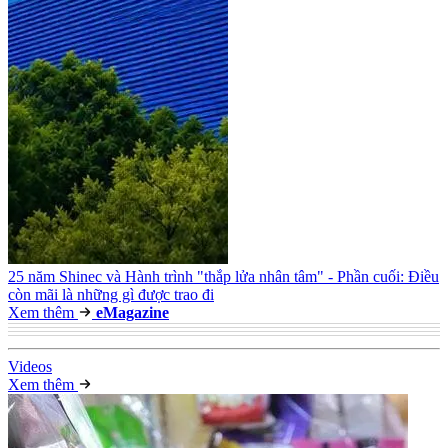
25 năm Shinec và Hành trình "thắp lửa nhân tâm" - Phần cuối: Điều
còn mãi là những gì được trao đi
Xem thêm
e
Magazine
Video
s
Xem thêm