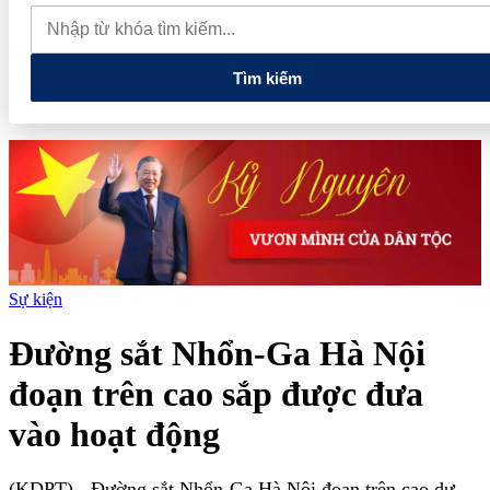
lao dốc mất mốc 100.000 đồng/kg
Chính phủ kiến tạo hệ sinh
thái phát triển, nâng tầm kinh tế tư nhân
Tìm kiếm
Sự kiện
Đường sắt Nhổn-Ga Hà Nội
đoạn trên cao sắp được đưa
vào hoạt động
(KDPT)
- Đường sắt Nhổn-Ga Hà Nội đoạn trên cao dự