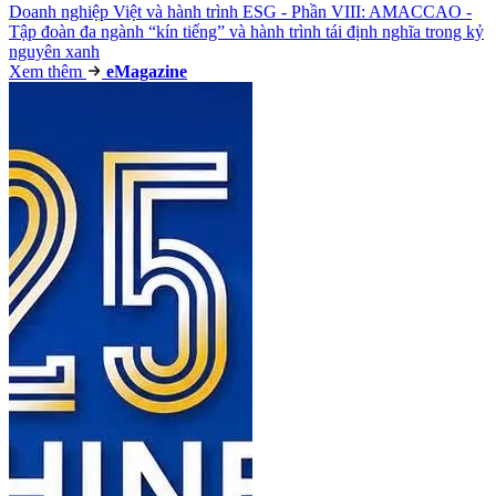
Doanh nghiệp Việt và hành trình ESG - Phần VIII: AMACCAO -
Tập đoàn đa ngành “kín tiếng” và hành trình tái định nghĩa trong kỷ
nguyên xanh
Xem thêm
e
Magazine