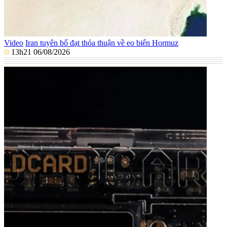
Video
Iran tuyên bố đạt thỏa thuận về eo biển Hormuz
13h21 06/08/2026