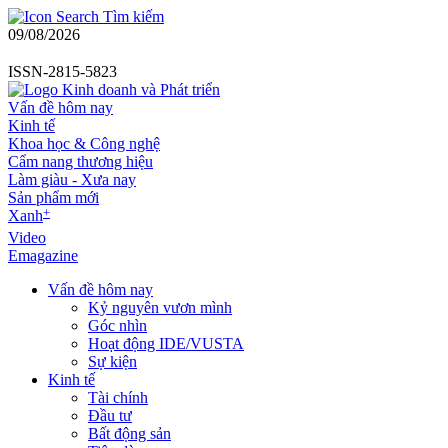
Tìm kiếm
09/08/2026
ISSN-2815-5823
Vấn đề hôm nay
Kinh tế
Khoa học & Công nghệ
Cẩm nang thương hiệu
Làm giàu - Xưa nay
Sản phẩm mới
+
Xanh
Video
Emagazine
Vấn đề hôm nay
Kỷ nguyên vươn mình
Góc nhìn
Hoạt động IDE/VUSTA
Sự kiện
Kinh tế
Tài chính
Đầu tư
Bất động sản