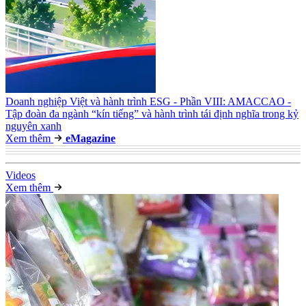
Doanh nghiệp Việt và hành trình ESG - Phần VIII: AMACCAO -
Tập đoàn đa ngành “kín tiếng” và hành trình tái định nghĩa trong kỷ
nguyên xanh
Xem thêm
e
Magazine
Video
s
Xem thêm