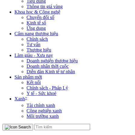
Tiêu dùng
Thông tin giá vàng
Khoa học & Công nghệ
Chuyển đổi số
Kinh tế số
Ứng dụng
Cẩm nang thương hiệu
Chính sách
Tư vấn
Thương hiệu
Làm giàu - Xưa nay
Doanh nghiệp thương hiệu
Doanh nhân thời cuộc
Diễn đàn Kinh tế tư nhân
Sản phẩm mới
Kết nối
Chính sách - Pháp Lý
Y tế - Sức khoẻ
+
Xanh
Tài chính xanh
Công nghiệp xanh
Môi trường xanh