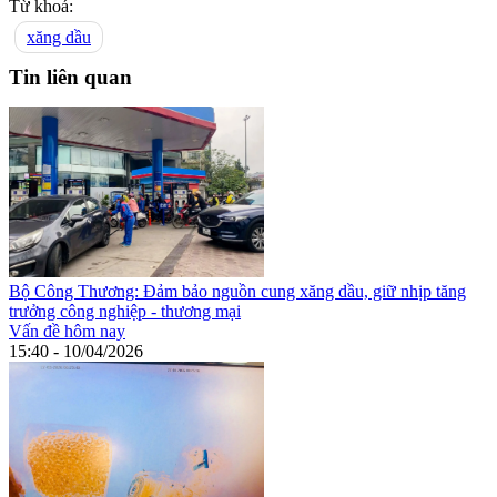
Từ khoá:
xăng dầu
Tin liên quan
Bộ Công Thương: Đảm bảo nguồn cung xăng dầu, giữ nhịp tăng
trưởng công nghiệp - thương mại
Vấn đề hôm nay
15:40 - 10/04/2026