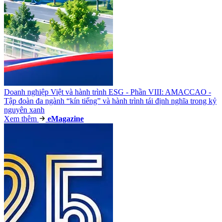
Doanh nghiệp Việt và hành trình ESG - Phần VIII: AMACCAO -
Tập đoàn đa ngành “kín tiếng” và hành trình tái định nghĩa trong kỷ
nguyên xanh
Xem thêm
e
Magazine