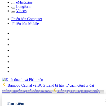
e
Magazine
Long
f
orm
Video
s
Phiên bản Computer
Phiên bản Mobile
Bamboo Capital và BCG Land bị hủy tư cách công ty đại
chúng, quyền lợi cổ đông ra sao?
Công ty Dạ Hợp được chấp
thuận làm dự án Khu Nhà ở xã hội Phú Minh gần 400 tỷ đồng
Gia đình Chủ tịch DIC Corp tiếp tục bị bán giải chấp hơn 8 triệu cổ
Tìm kiếm