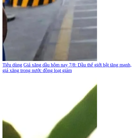
Tiêu dùng
Giá xăng dầu hôm nay 7/8: Dầu thế giới bật tăng mạnh,
giá xăng trong nước đồng loạt giảm