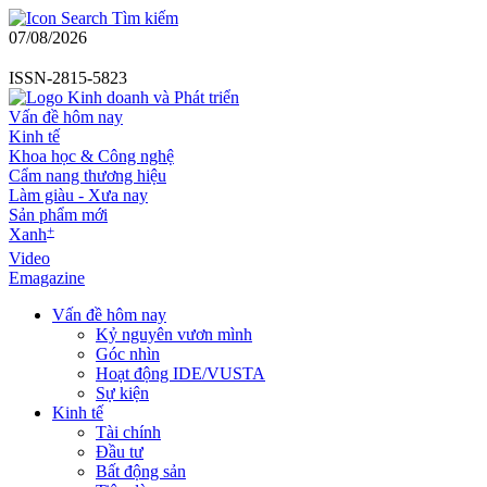
Tìm kiếm
07/08/2026
ISSN-2815-5823
Vấn đề hôm nay
Kinh tế
Khoa học & Công nghệ
Cẩm nang thương hiệu
Làm giàu - Xưa nay
Sản phẩm mới
+
Xanh
Video
Emagazine
Vấn đề hôm nay
Kỷ nguyên vươn mình
Góc nhìn
Hoạt động IDE/VUSTA
Sự kiện
Kinh tế
Tài chính
Đầu tư
Bất động sản