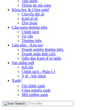
Tiêu dùng
Thông tin giá vàng
Khoa học & Công nghệ
Chuyển đổi số
Kinh tế số
Ứng dụng
Cẩm nang thương hiệu
Chính sách
Tư vấn
Thương hiệu
Làm giàu - Xưa nay
Doanh nghiệp thương hiệu
Doanh nhân thời cuộc
Diễn đàn Kinh tế tư nhân
Sản phẩm mới
Kết nối
Chính sách - Pháp Lý
Y tế - Sức khoẻ
+
Xanh
Tài chính xanh
Công nghiệp xanh
Môi trường xanh