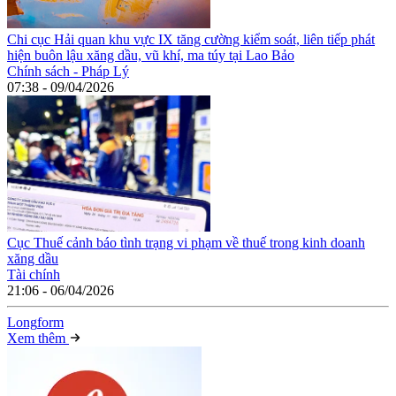
Chi cục Hải quan khu vực IX tăng cường kiểm soát, liên tiếp phát
hiện buôn lậu xăng dầu, vũ khí, ma túy tại Lao Bảo
Chính sách - Pháp Lý
07:38 - 09/04/2026
Cục Thuế cảnh báo tình trạng vi phạm về thuế trong kinh doanh
xăng dầu
Tài chính
21:06 - 06/04/2026
Long
f
orm
Xem thêm