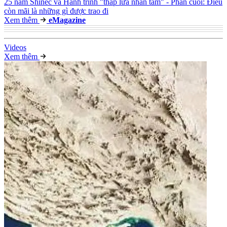
25 năm Shinec và Hành trình "thắp lửa nhân tâm" - Phần cuối: Điều
còn mãi là những gì được trao đi
Xem thêm
e
Magazine
Video
s
Xem thêm