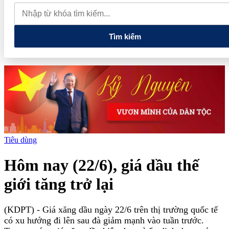
phiếu, doanh nghiệp mới hoàn thành khoảng 1/4 kế hoạch năm
Giá vàng sáng nay (7/8): Vàng SJC quay đầu giảm sâu
Thiết lập
các cơ chế, chính sách đặc thù để thúc đẩy phát triển khu kinh tế đặc
biệt
Tìm kiếm
Tiêu dùng
Hôm nay (22/6), giá dầu thế
giới tăng trở lại
(KDPT)
- Giá xăng dầu ngày 22/6 trên thị trường quốc tế
có xu hướng đi lên sau đà giảm mạnh vào tuần trước.