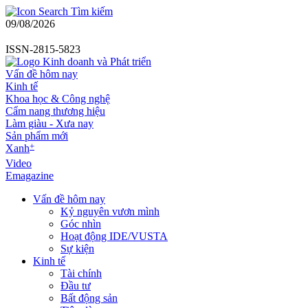
Tìm kiếm
09/08/2026
ISSN-2815-5823
Vấn đề hôm nay
Kinh tế
Khoa học & Công nghệ
Cẩm nang thương hiệu
Làm giàu - Xưa nay
Sản phẩm mới
+
Xanh
Video
Emagazine
Vấn đề hôm nay
Kỷ nguyên vươn mình
Góc nhìn
Hoạt động IDE/VUSTA
Sự kiện
Kinh tế
Tài chính
Đầu tư
Bất động sản