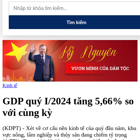
muốn mở rộng hợp tác công nghệ cao tại Đồng Nai
Từ hệ sinh
thái tài chính đến tham vọng năng lượng: T&T Group đang tạo
"đòn bẩy vốn" như thế nào?
Tìm kiếm
Kinh tế
GDP quý I/2024 tăng 5,66% so
với cùng kỳ
(KDPT)
- Xét về cơ cấu nền kinh tế của quý đầu năm, khu
vực nông, lâm nghiệp và thủy sản đang chiếm tỷ trọng