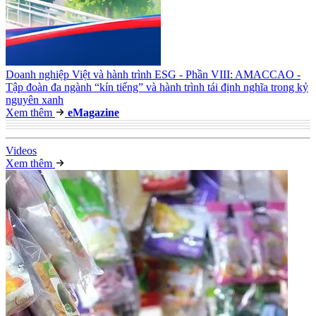
Doanh nghiệp Việt và hành trình ESG - Phần VIII: AMACCAO -
Tập đoàn đa ngành “kín tiếng” và hành trình tái định nghĩa trong kỷ
nguyên xanh
Xem thêm
e
Magazine
Video
s
Xem thêm