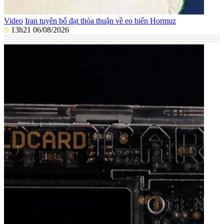
Video
Iran tuyên bố đạt thỏa thuận về eo biển Hormuz
13h21 06/08/2026