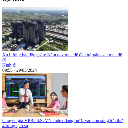
Xu hướng bất động sản: Năm nay mua để đầu tư, năm sau mua để
ở?
Kinh tế
09:55 - 29/03/2024
Chuyên gia VPBankS: VN-Index đang bước vào con sóng lớn thứ
4 trong lịch sử