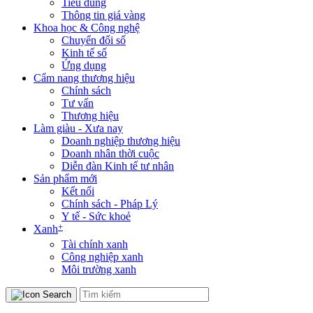
Tiêu dùng
Thông tin giá vàng
Khoa học & Công nghệ
Chuyển đổi số
Kinh tế số
Ứng dụng
Cẩm nang thương hiệu
Chính sách
Tư vấn
Thương hiệu
Làm giàu - Xưa nay
Doanh nghiệp thương hiệu
Doanh nhân thời cuộc
Diễn đàn Kinh tế tư nhân
Sản phẩm mới
Kết nối
Chính sách - Pháp Lý
Y tế - Sức khoẻ
+
Xanh
Tài chính xanh
Công nghiệp xanh
Môi trường xanh