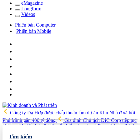
e
Magazine
Long
f
orm
Video
s
Phiên bản Computer
Phiên bản Mobile
Công ty Dạ Hợp được chấp thuận làm dự án Khu Nhà ở xã hội
Phú Minh gần 400 tỷ đồng
Gia đình Chủ tịch DIC Corp tiếp tục
bị bán giải chấp hơn 8 triệu cổ phiếu, doanh nghiệp mới hoàn thành
khoảng 1/4 kế hoạch năm
Giá vàng sáng nay (7/8): Vàng SJC
Tìm kiếm