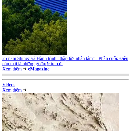
25 năm Shinec và Hành trình "thắp lửa nhân tâm" - Phần cuối: Điều
còn mãi là những gì được trao đi
Xem thêm
e
Magazine
Video
s
Xem thêm