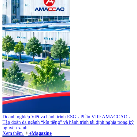
Doanh nghiệp Việt và hành trình ESG - Phần VIII: AMACCAO -
Tập đoàn đa ngành “kín tiếng” và hành trình tái định nghĩa trong kỷ
nguyên xanh
Xem thêm
e
Magazine