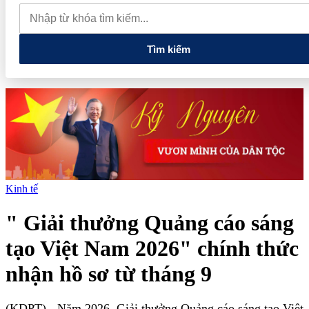
quay đầu giảm sâu
Thiết lập các cơ chế, chính sách đặc thù để
thúc đẩy phát triển khu kinh tế đặc biệt
Giá xăng dầu hôm nay
7/8: Dầu thế giới bật tăng mạnh, giá xăng trong nước đồng loạt giảm
Tìm kiếm
Kinh tế
" Giải thưởng Quảng cáo sáng
tạo Việt Nam 2026" chính thức
nhận hồ sơ từ tháng 9
(KDPT)
- Năm 2026, Giải thưởng Quảng cáo sáng tạo Việt