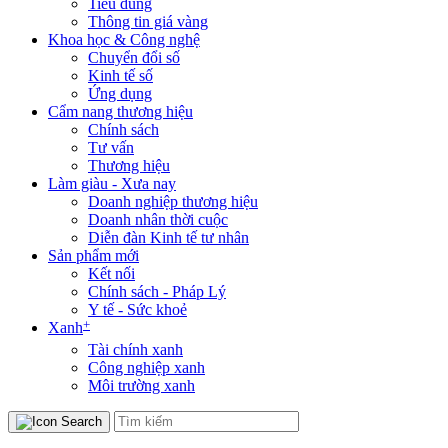
Tiêu dùng
Thông tin giá vàng
Khoa học & Công nghệ
Chuyển đổi số
Kinh tế số
Ứng dụng
Cẩm nang thương hiệu
Chính sách
Tư vấn
Thương hiệu
Làm giàu - Xưa nay
Doanh nghiệp thương hiệu
Doanh nhân thời cuộc
Diễn đàn Kinh tế tư nhân
Sản phẩm mới
Kết nối
Chính sách - Pháp Lý
Y tế - Sức khoẻ
+
Xanh
Tài chính xanh
Công nghiệp xanh
Môi trường xanh