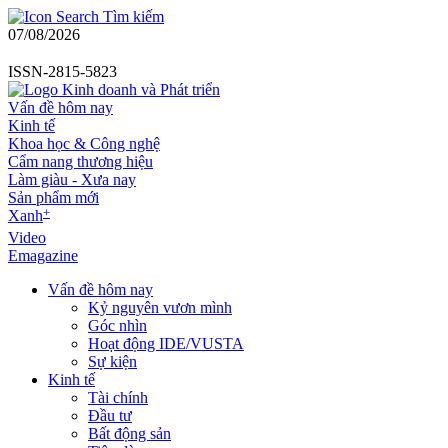
Tìm kiếm
07/08/2026
ISSN-2815-5823
Vấn đề hôm nay
Kinh tế
Khoa học & Công nghệ
Cẩm nang thương hiệu
Làm giàu - Xưa nay
Sản phẩm mới
+
Xanh
Video
Emagazine
Vấn đề hôm nay
Kỷ nguyên vươn mình
Góc nhìn
Hoạt động IDE/VUSTA
Sự kiện
Kinh tế
Tài chính
Đầu tư
Bất động sản