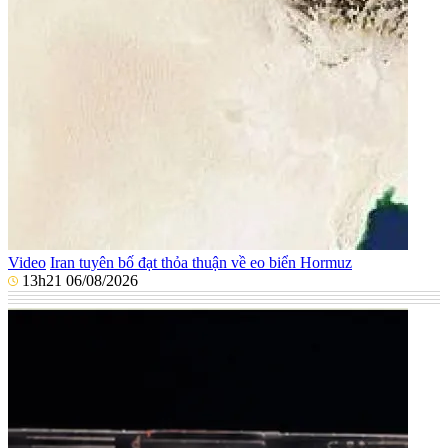
Video
Iran tuyên bố đạt thỏa thuận về eo biển Hormuz
13h21 06/08/2026