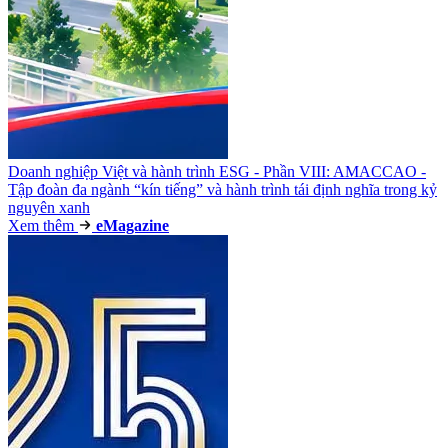
Doanh nghiệp Việt và hành trình ESG - Phần VIII: AMACCAO -
Tập đoàn đa ngành “kín tiếng” và hành trình tái định nghĩa trong kỷ
nguyên xanh
Xem thêm
e
Magazine