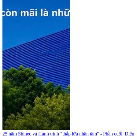
25 năm Shinec và Hành trình "thắp lửa nhân tâm" - Phần cuối: Điều