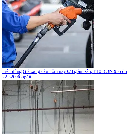
Tiêu dùng
Giá xăng dầu hôm nay 6/8 giảm sâu, E10 RON 95 còn
22.320 đồng/lít