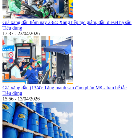
Giá xăng dầu hôm nay 23/4: Xăng tiếp tục giảm, dầu diesel hạ sâu
Tiêu dùng
17:37 - 23/04/2026
Giá xăng dầu (13/4): Tăng mạnh sau đàm phán Mỹ - Iran bế tắc
Tiêu dùng
15:56 - 13/04/2026