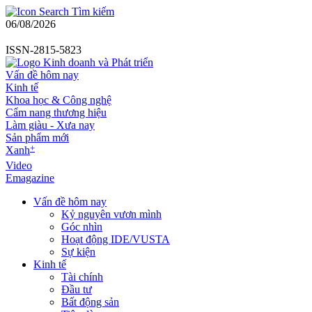
Tìm kiếm
06/08/2026
ISSN-2815-5823
Vấn đề hôm nay
Kinh tế
Khoa học & Công nghệ
Cẩm nang thương hiệu
Làm giàu - Xưa nay
Sản phẩm mới
+
Xanh
Video
Emagazine
Vấn đề hôm nay
Kỷ nguyên vươn mình
Góc nhìn
Hoạt động IDE/VUSTA
Sự kiện
Kinh tế
Tài chính
Đầu tư
Bất động sản