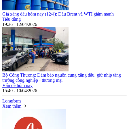
Giá xăng dầu hôm nay (12/4): Dầu Brent và WTI giảm mạnh
Tiêu dùng
19:36 - 12/04/2026
Bộ Công Thương: Đảm bảo nguồn cung xăng dầu, giữ nhịp tăng
trưởng công nghiệp - thương mại
Vấn đề hôm nay
15:40 - 10/04/2026
Long
f
orm
Xem thêm