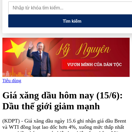
Hormuz
Đông Fest 2026 công bố chuỗi hoạt động mùa hè
“Đông đúc đủ Đầy – Hội hè háo hức” tại Hà Nội
Tìm kiếm
Tiêu dùng
Giá xăng dầu hôm nay (15/6):
Dầu thế giới giảm mạnh
(KDPT)
- Giá xăng dầu ngày 15.6 ghi nhận giá dầu Brent
và WTI đồng loạt lao dốc hơn 4%, xuống mức thấp nhất