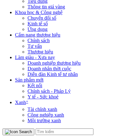
Tiêu dùng
Thông tin giá vàng
Khoa học & Công nghệ
Chuyển đổi số
Kinh tế số
Ứng dụng
Cẩm nang thương hiệu
Chính sách
Tư vấn
Thương hiệu
Làm giàu - Xưa nay
Doanh nghiệp thương hiệu
Doanh nhân thời cuộc
Diễn đàn Kinh tế tư nhân
Sản phẩm mới
Kết nối
Chính sách - Pháp Lý
Y tế - Sức khoẻ
+
Xanh
Tài chính xanh
Công nghiệp xanh
Môi trường xanh