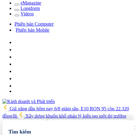
e
Magazine
Long
f
orm
Video
s
Phiên bản Computer
Phiên bản Mobile
Giá xăng dầu hôm nay 6/8 giảm sâu, E10 RON 95 còn 22.320
đồng/lít
Xây dựng khuôn khổ pháp lý kiến tạo một thị trường
bất động sản hiện đại
Lý Nhã Kỳ và cuộc sống giàu có, hệ sinh
thái kinh doanh trải rộng
Iran tuyên bố đạt thỏa thuận về eo biển
Tìm kiếm