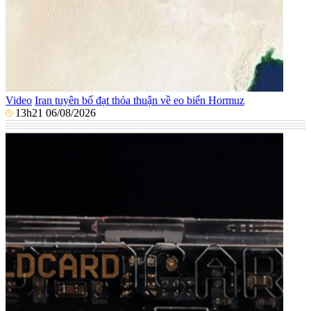
Video
Iran tuyên bố đạt thỏa thuận về eo biển Hormuz
13h21 06/08/2026