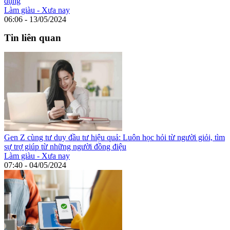
dụng
Làm giàu - Xưa nay
06:06 - 13/05/2024
Tin liên quan
Gen Z cùng tư duy đầu tư hiệu quả: Luôn học hỏi từ người giỏi, tìm
sự trợ giúp từ những người đồng điệu
Làm giàu - Xưa nay
07:40 - 04/05/2024