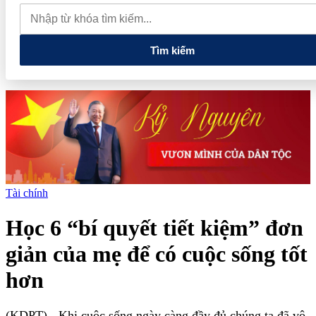
lao dốc mất mốc 100.000 đồng/kg
Chính phủ kiến tạo hệ sinh
thái phát triển, nâng tầm kinh tế tư nhân
Tìm kiếm
Tài chính
Học 6 “bí quyết tiết kiệm” đơn
giản của mẹ để có cuộc sống tốt
hơn
(KDPT)
- Khi cuộc sống ngày càng đầy đủ chúng ta đã vô