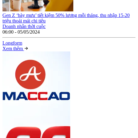
Gen Z ‘bày mưu’ tiết kiệm 50% lương mỗi tháng, thu nhập 15-20
triệu thoải mái chi tiêu
Doanh nhân thời cuộc
06:00 - 05/05/2024
Long
f
orm
Xem thêm