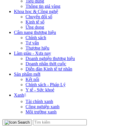
Tiêu dùng
Thông tin giá vàng
Khoa học & Công nghệ
Chuyển đổi số
Kinh tế số
Ứng dụng
Cẩm nang thương hiệu
Chính sách
Tư vấn
Thương hiệu
Làm giàu - Xưa nay
Doanh nghiệp thương hiệu
Doanh nhân thời cuộc
Diễn đàn Kinh tế tư nhân
Sản phẩm mới
Kết nối
Chính sách - Pháp Lý
Y tế - Sức khoẻ
+
Xanh
Tài chính xanh
Công nghiệp xanh
Môi trường xanh