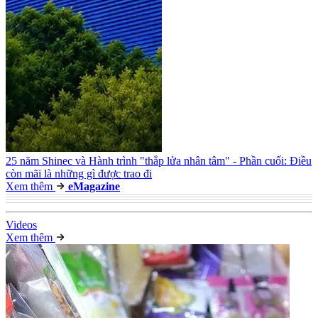
25 năm Shinec và Hành trình "thắp lửa nhân tâm" - Phần cuối: Điều
còn mãi là những gì được trao đi
Xem thêm
e
Magazine
Video
s
Xem thêm