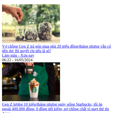
Vợ chồng Gen Z trả góp mua nhà 20 triệu đồng/tháng nhưng vẫn có
tiền dư: Bí quyết chi tiêu là gì?
Làm giàu - Xưa nay
06:22 - 16/05/2024
Gen Z lương 10 triệu/tháng nhưng ngày uống Starbucks, tối ăn
ngoài 400.000 đồng: 0 đồng tiết kiệm, nợ chồng chất vì quẹt thẻ tín