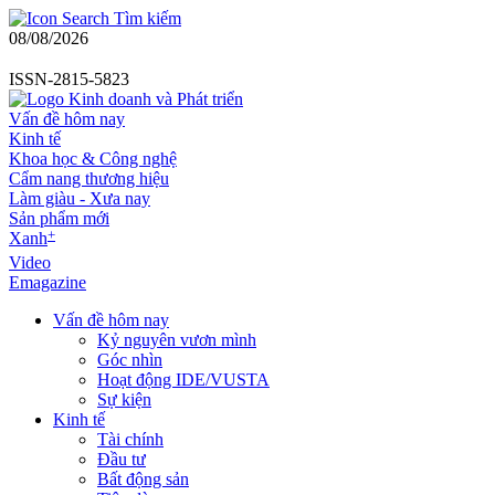
Tìm kiếm
08/08/2026
ISSN-2815-5823
Vấn đề hôm nay
Kinh tế
Khoa học & Công nghệ
Cẩm nang thương hiệu
Làm giàu - Xưa nay
Sản phẩm mới
+
Xanh
Video
Emagazine
Vấn đề hôm nay
Kỷ nguyên vươn mình
Góc nhìn
Hoạt động IDE/VUSTA
Sự kiện
Kinh tế
Tài chính
Đầu tư
Bất động sản