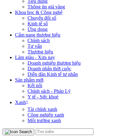
Tiêu dùng
Thông tin giá vàng
Khoa học & Công nghệ
Chuyển đổi số
Kinh tế số
Ứng dụng
Cẩm nang thương hiệu
Chính sách
Tư vấn
Thương hiệu
Làm giàu - Xưa nay
Doanh nghiệp thương hiệu
Doanh nhân thời cuộc
Diễn đàn Kinh tế tư nhân
Sản phẩm mới
Kết nối
Chính sách - Pháp Lý
Y tế - Sức khoẻ
+
Xanh
Tài chính xanh
Công nghiệp xanh
Môi trường xanh