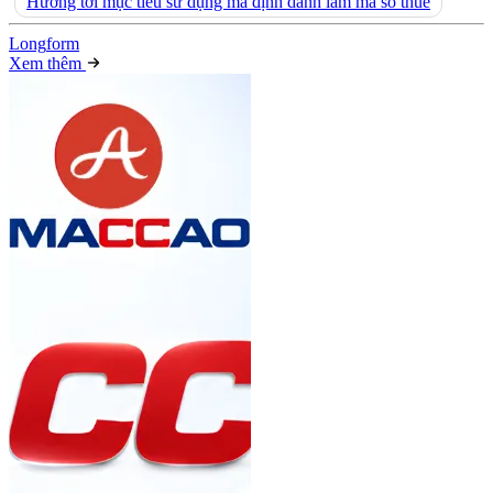
Hướng tới mục tiêu sử dụng mã định danh làm mã số thuế
Long
f
orm
Xem thêm