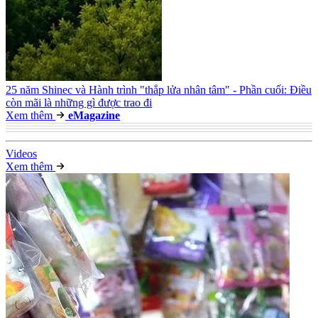
25 năm Shinec và Hành trình "thắp lửa nhân tâm" - Phần cuối: Điều
còn mãi là những gì được trao đi
Xem thêm
e
Magazine
Video
s
Xem thêm