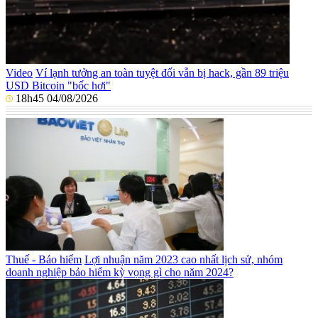
Video
Ví lạnh tưởng an toàn tuyệt đối vẫn bị hack, gần 89 triệu
USD Bitcoin "bốc hơi"
18h45 04/08/2026
Thuế - Bảo hiểm
Lợi nhuận năm 2023 cao nhất lịch sử, nhóm
doanh nghiệp bảo hiểm kỳ vọng gì cho năm 2024?