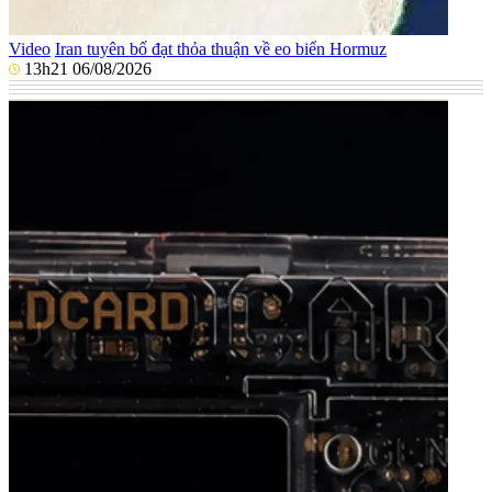
Video
Iran tuyên bố đạt thỏa thuận về eo biển Hormuz
13h21 06/08/2026