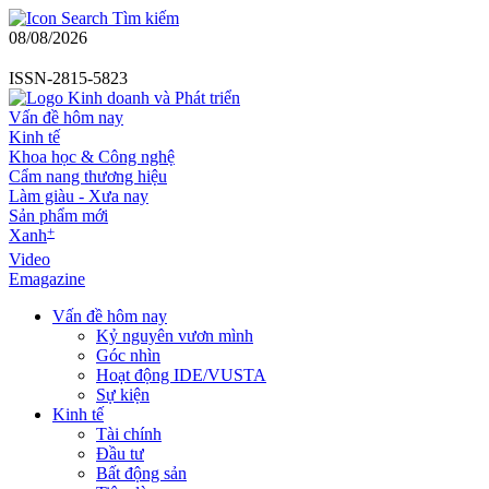
Tìm kiếm
08/08/2026
ISSN-2815-5823
Vấn đề hôm nay
Kinh tế
Khoa học & Công nghệ
Cẩm nang thương hiệu
Làm giàu - Xưa nay
Sản phẩm mới
+
Xanh
Video
Emagazine
Vấn đề hôm nay
Kỷ nguyên vươn mình
Góc nhìn
Hoạt động IDE/VUSTA
Sự kiện
Kinh tế
Tài chính
Đầu tư
Bất động sản