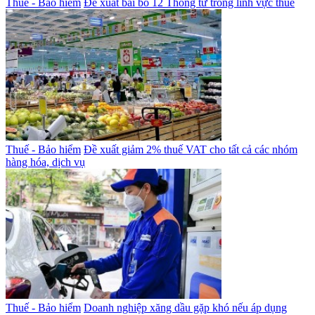
Thuế - Bảo hiểm
Đề xuất bãi bỏ 12 Thông tư trong lĩnh vực thuế
Thuế - Bảo hiểm
Đề xuất giảm 2% thuế VAT cho tất cả các nhóm
hàng hóa, dịch vụ
Thuế - Bảo hiểm
Doanh nghiệp xăng dầu gặp khó nếu áp dụng