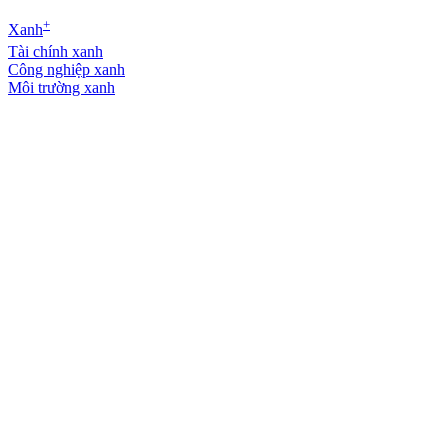
+
Xanh
Tài chính xanh
Công nghiệp xanh
Môi trường xanh