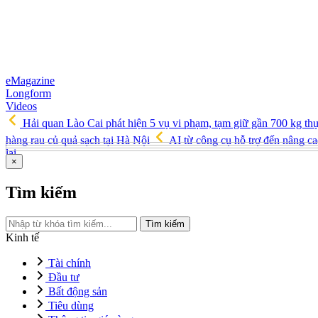
eMagazine
Longform
Videos
Hải quan Lào Cai phát hiện 5 vụ vi phạm, tạm giữ gần 700 kg th
hàng rau củ quả sạch tại Hà Nội
AI từ công cụ hỗ trợ đến nâng ca
lai
×
Tìm kiếm
Tìm kiếm
Kinh tế
Tài chính
Đầu tư
Bất động sản
Tiêu dùng