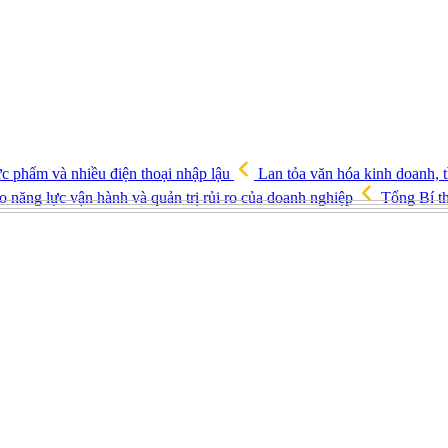
ực phẩm và nhiều điện thoại nhập lậu
Lan tỏa văn hóa kinh doanh, t
o năng lực vận hành và quản trị rủi ro của doanh nghiệp
Tổng Bí th