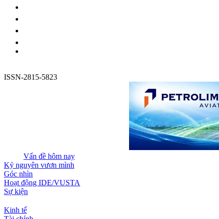
ISSN-2815-5823
Vấn đề hôm nay
Kỷ nguyên vươn mình
Góc nhìn
Hoạt động IDE/VUSTA
Sự kiện
Kinh tế
Tài chính