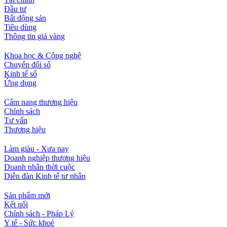
Đầu tư
Bất động sản
Tiêu dùng
Thông tin giá vàng
Khoa học & Công nghệ
Chuyển đổi số
Kinh tế số
Ứng dụng
Cẩm nang thương hiệu
Chính sách
Tư vấn
Thương hiệu
Làm giàu - Xưa nay
Doanh nghiệp thương hiệu
Doanh nhân thời cuộc
Diễn đàn Kinh tế tư nhân
Sản phẩm mới
Kết nối
Chính sách - Pháp Lý
Y tế - Sức khoẻ