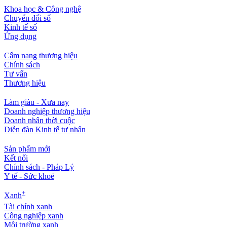
Khoa học & Công nghệ
Chuyển đổi số
Kinh tế số
Ứng dụng
Cẩm nang thương hiệu
Chính sách
Tư vấn
Thương hiệu
Làm giàu - Xưa nay
Doanh nghiệp thương hiệu
Doanh nhân thời cuộc
Diễn đàn Kinh tế tư nhân
Sản phẩm mới
Kết nối
Chính sách - Pháp Lý
Y tế - Sức khoẻ
+
Xanh
Tài chính xanh
Công nghiệp xanh
Môi trường xanh