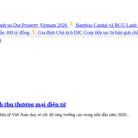
anh tại Dot Property Vietnam 2026
Bamboo Capital và BCG Land bị 
gần 400 tỷ đồng
Gia đình Chủ tịch DIC Corp tiếp tục bị bán giải ch
u
 thu thương mại điện tử
n tử Việt Nam duy trì tốc độ tăng trưởng cao trong nửa đầu năm 2026...