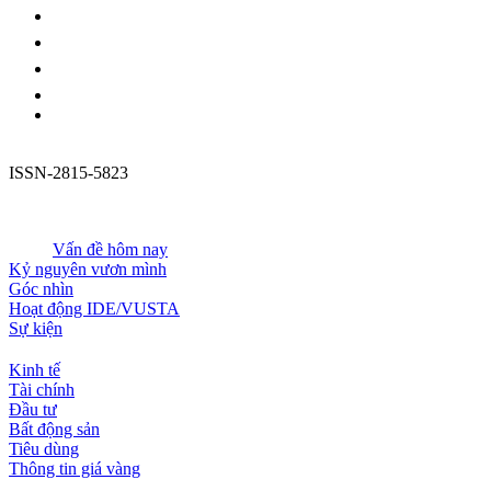
ISSN-2815-5823
Vấn đề hôm nay
Kỷ nguyên vươn mình
Góc nhìn
Hoạt động IDE/VUSTA
Sự kiện
Kinh tế
Tài chính
Đầu tư
Bất động sản
Tiêu dùng
Thông tin giá vàng