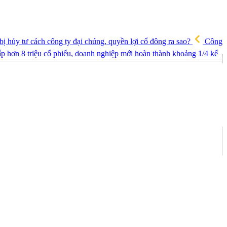
hủy tư cách công ty đại chúng, quyền lợi cổ đông ra sao?
Công
ấp hơn 8 triệu cổ phiếu, doanh nghiệp mới hoàn thành khoảng 1/4 kế