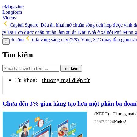
eMagazine
Longform
Videos
Capital Square: Dấu ấn khai mở chuẩn sống tích hợp được vinh d
ty Dạ Hợp được chấp thuận làm dự án Khu Nhà ở xã hội Phú Minh 
hoạch năm
Giá vàng sáng nay (7/8): Vàng SJC quay đầu giảm sâ
×
Tìm kiếm
Tìm kiếm
Từ khoá:
thương mại điện tử
Chưa đến 3% gian hàng tạo hơn một phần ba doanh
(KDPT) - Thương mại điệ
28/07/2026
Kinh tế