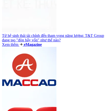
Từ hệ sinh thái tài chính đến tham vọng năng lượng: T&T Group
đang tạo "đòn bẩy vốn" như thế nào?
Xem thêm
e
Magazine