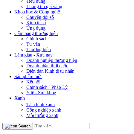
Tiêu dùng
Thông tin giá vàng
Khoa học & Công nghệ
Chuyển đổi số
Kinh tế số
Ứng dụng
Cẩm nang thương hiệu
Chính sách
Tư vấn
Thương hiệu
Làm giàu - Xưa nay
Doanh nghiệp thương hiệu
Doanh nhân thời cuộc
Diễn đàn Kinh tế tư nhân
Sản phẩm mới
Kết nối
Chính sách - Pháp Lý
Y tế - Sức khoẻ
+
Xanh
Tài chính xanh
Công nghiệp xanh
Môi trường xanh