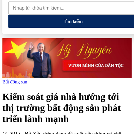
hôm nay 8/8: Tiếp tục trầm lắng, giằng co ở 138-141.000 đồng/kg
Giá cà phê hôm nay 8/8: Thị trường lao dốc mất mốc 100.000
đồng/kg
Tìm kiếm
Bất động sản
Kiểm soát giá nhà hướng tới
thị trường bất động sản phát
triển lành mạnh
(KDPT)
- Bộ Xây dựng đang đề xuất xây dựng cơ chế