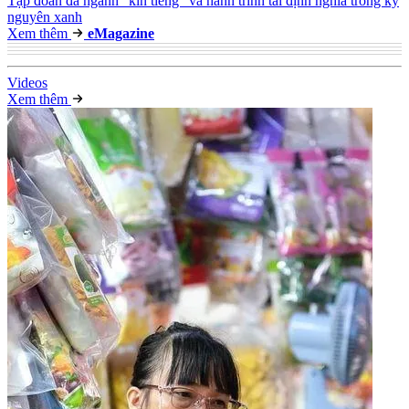
Tập đoàn đa ngành “kín tiếng” và hành trình tái định nghĩa trong kỷ
nguyên xanh
Xem thêm
e
Magazine
Video
s
Xem thêm