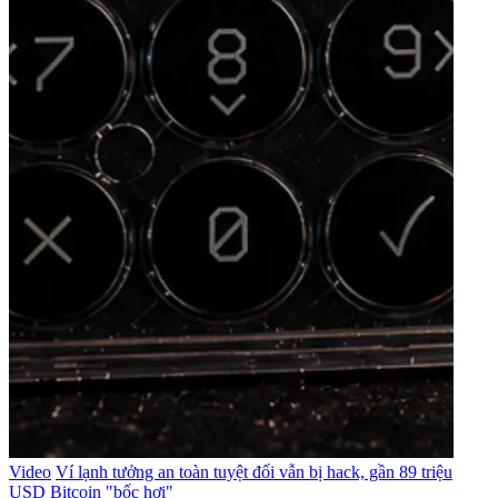
Video
Ví lạnh tưởng an toàn tuyệt đối vẫn bị hack, gần 89 triệu
USD Bitcoin "bốc hơi"