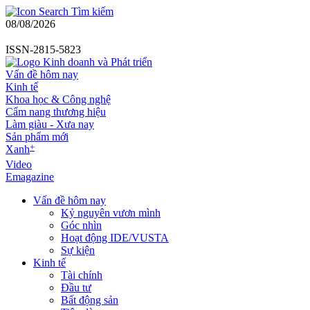
Tìm kiếm
08/08/2026
ISSN-2815-5823
Vấn đề hôm nay
Kinh tế
Khoa học & Công nghệ
Cẩm nang thương hiệu
Làm giàu - Xưa nay
Sản phẩm mới
+
Xanh
Video
Emagazine
Vấn đề hôm nay
Kỷ nguyên vươn mình
Góc nhìn
Hoạt động IDE/VUSTA
Sự kiện
Kinh tế
Tài chính
Đầu tư
Bất động sản