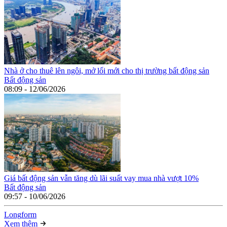
Nhà ở cho thuê lên ngôi, mở lối mới cho thị trường bất động sản
Bất động sản
08:09 - 12/06/2026
Giá bất động sản vẫn tăng dù lãi suất vay mua nhà vượt 10%
Bất động sản
09:57 - 10/06/2026
Long
f
orm
Xem thêm