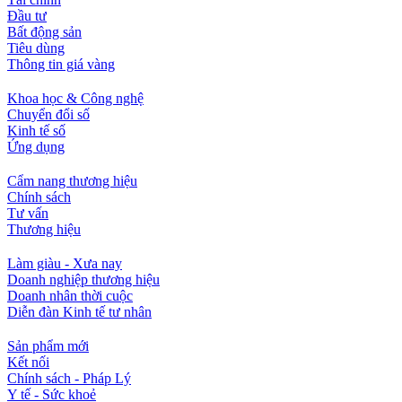
Đầu tư
Bất động sản
Tiêu dùng
Thông tin giá vàng
Khoa học & Công nghệ
Chuyển đổi số
Kinh tế số
Ứng dụng
Cẩm nang thương hiệu
Chính sách
Tư vấn
Thương hiệu
Làm giàu - Xưa nay
Doanh nghiệp thương hiệu
Doanh nhân thời cuộc
Diễn đàn Kinh tế tư nhân
Sản phẩm mới
Kết nối
Chính sách - Pháp Lý
Y tế - Sức khoẻ