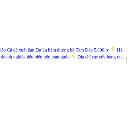
èo Cả đề xuất làm Dự án hầm đường bộ Tam Đảo 5.800 tỷ
Hải
doanh nghiệp tiêu biểu trên toàn quốc
Địa chỉ các cửa hàng rau