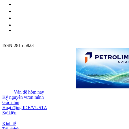
ISSN-2815-5823
Vấn đề hôm nay
Kỷ nguyên vươn mình
Góc nhìn
Hoạt động IDE/VUSTA
Sự kiện
Kinh tế
Tài chính