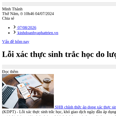
Minh Thành
Thứ Năm,
10h46 04/07/2024
Chia sẻ
07/08/2026
kinhdoanhvaphattrien.vn
Vấn đề hôm nay
Lỗi xác thực sinh trắc học do lư
Đọc thêm
SHB chính thức áp dụng xác thực si
(KDPT)
- Lỗi xác thực sinh trắc học, khó giao dịch ngày đầu áp dụ