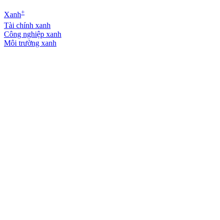
+
Xanh
Tài chính xanh
Công nghiệp xanh
Môi trường xanh