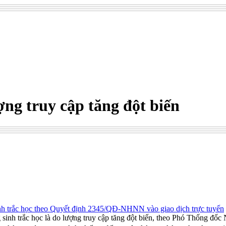
ợng truy cập tăng đột biến
nh trắc học theo Quyết định 2345/QĐ-NHNN vào giao dịch trực tuyến
ng sinh trắc học là do lượng truy cập tăng đột biến, theo Phó Thống 