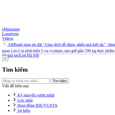
eMagazine
Longform
Videos
ABBank tung ưu đãi "Giao dịch dễ dàng, nhận quà kiệt tác", tặ
quan Lào Cai phát hiện 5 vụ vi phạm, tạm giữ gần 700 kg thực phẩm 
củ quả sạch tại Hà Nội
×
Tìm kiếm
Tìm kiếm
Vấn đề hôm nay
Kỷ nguyên vươn mình
Góc nhìn
Hoạt động IDE/VUSTA
Sự kiện