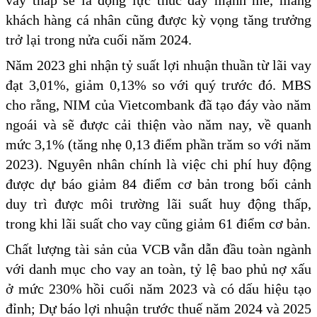
vay thấp sẽ là động lực thúc đẩy mạnh mẽ, mảng
khách hàng cá nhân cũng được kỳ vọng tăng trưởng
trở lại trong nửa cuối năm 2024.
Năm 2023 ghi nhận tỷ suất lợi nhuận thuần từ lãi vay
đạt 3,01%, giảm 0,13% so với quý trước đó. MBS
cho rằng, NIM của Vietcombank đã tạo đáy vào năm
ngoái và sẽ được cải thiện vào năm nay, về quanh
mức 3,1% (tăng nhẹ 0,13 điểm phần trăm so với năm
2023). Nguyên nhân chính là việc chi phí huy động
được dự báo giảm 84 điểm cơ bản trong bối cảnh
duy trì được môi trường lãi suất huy động thấp,
trong khi lãi suất cho vay cũng giảm 61 điểm cơ bản.
Chất lượng tài sản của VCB vẫn dẫn đầu toàn ngành
với danh mục cho vay an toàn, tỷ lệ bao phủ nợ xấu
ở mức 230% hồi cuối năm 2023 và có dấu hiệu tạo
đỉnh; Dự báo lợi nhuận trước thuế năm 2024 và 2025