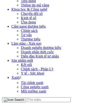
Tiêu dùng
Thông tin giá vàng
Khoa học & Công nghệ
Chuyển đổi số
Kinh tế số
Ứng dụng
Cẩm nang thương hiệu
Chính sách
Tư vấn
Thương hiệu
Làm giàu - Xưa nay
Doanh nghiệp thương hiệu
Doanh nhân thời cuộc
Diễn đàn Kinh tế tư nhân
Sản phẩm mới
Kết nối
Chính sách - Pháp Lý
Y tế - Sức khoẻ
+
Xanh
Tài chính xanh
Công nghiệp xanh
Môi trường xanh