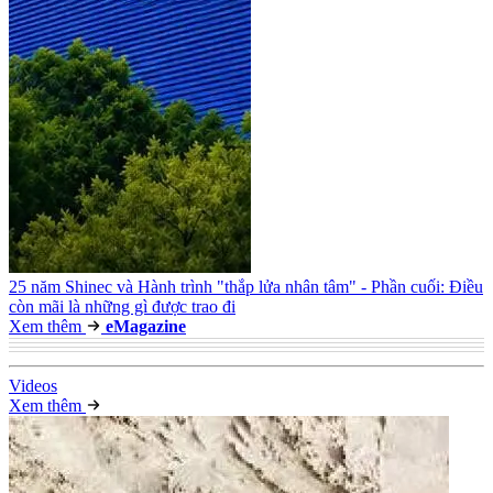
25 năm Shinec và Hành trình "thắp lửa nhân tâm" - Phần cuối: Điều
còn mãi là những gì được trao đi
Xem thêm
e
Magazine
Video
s
Xem thêm