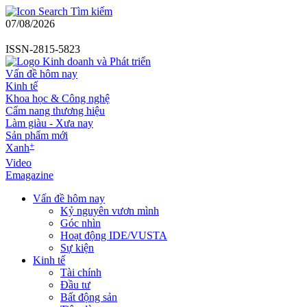
Tìm kiếm
07/08/2026
ISSN-2815-5823
Vấn đề hôm nay
Kinh tế
Khoa học & Công nghệ
Cẩm nang thương hiệu
Làm giàu - Xưa nay
Sản phẩm mới
+
Xanh
Video
Emagazine
Vấn đề hôm nay
Kỷ nguyên vươn mình
Góc nhìn
Hoạt động IDE/VUSTA
Sự kiện
Kinh tế
Tài chính
Đầu tư
Bất động sản