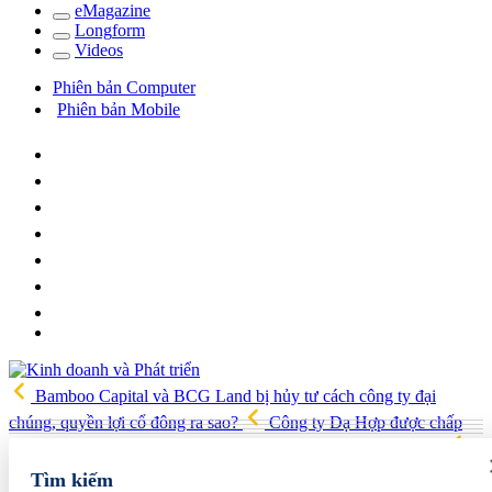
e
Magazine
Long
f
orm
Video
s
Phiên bản Computer
Phiên bản Mobile
Bamboo Capital và BCG Land bị hủy tư cách công ty đại
chúng, quyền lợi cổ đông ra sao?
Công ty Dạ Hợp được chấp
thuận làm dự án Khu Nhà ở xã hội Phú Minh gần 400 tỷ đồng
Gia đình Chủ tịch DIC Corp tiếp tục bị bán giải chấp hơn 8 triệu cổ
Tìm kiếm