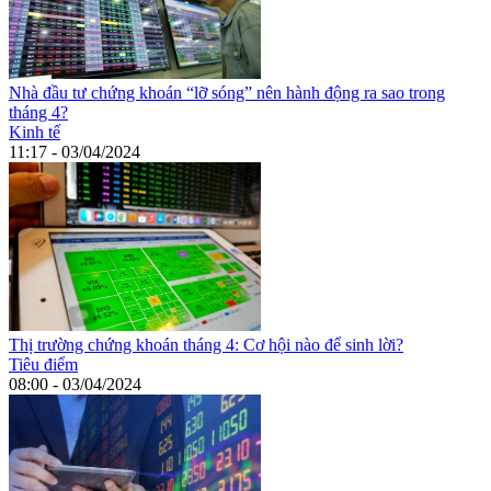
Nhà đầu tư chứng khoán “lỡ sóng” nên hành động ra sao trong
tháng 4?
Kinh tế
11:17 - 03/04/2024
Thị trường chứng khoán tháng 4: Cơ hội nào để sinh lời?
Tiêu điểm
08:00 - 03/04/2024