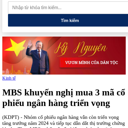
phiếu, doanh nghiệp mới hoàn thành khoảng 1/4 kế hoạch năm
Giá vàng sáng nay (7/8): Vàng SJC quay đầu giảm sâu
Thiết lập
các cơ chế, chính sách đặc thù để thúc đẩy phát triển khu kinh tế đặc
biệt
Tìm kiếm
Kinh tế
MBS khuyến nghị mua 3 mã cổ
phiếu ngân hàng triển vọng
(KDPT)
- Nhóm cổ phiếu ngân hàng vẫn còn triển vọng
tăng trưởng năm 2024 và tiếp tục dẫn dắt thị trường chứng