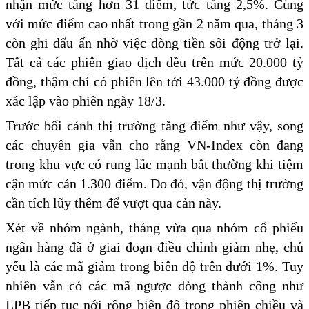
nhận mức tăng hơn 31 điểm, tức tăng 2,5%. Cùng
với mức điểm cao nhất trong gần 2 năm qua, tháng 3
còn ghi dấu ấn nhờ việc dòng tiền sôi động trở lại.
Tất cả các phiên giao dịch đều trên mức 20.000 tỷ
đồng, thậm chí có phiên lên tới 43.000 tỷ đồng được
xác lập vào phiên ngày 18/3.
Trước bối cảnh thị trường tăng điểm như vậy, song
các chuyên gia vẫn cho rằng VN-Index còn đang
trong khu vực có rung lắc mạnh bất thường khi tiệm
cận mức cản 1.300 điểm. Do đó, vận động thị trường
cần tích lũy thêm để vượt qua cản này.
Xét về nhóm ngành, tháng vừa qua nhóm cổ phiếu
ngân hàng đã ở giai đoạn điều chỉnh giảm nhẹ, chủ
yếu là các mã giảm trong biên độ trên dưới 1%. Tuy
nhiên vẫn có các mã ngược dòng thành công như
LPB tiếp tục nới rộng biên độ trong phiên chiều và