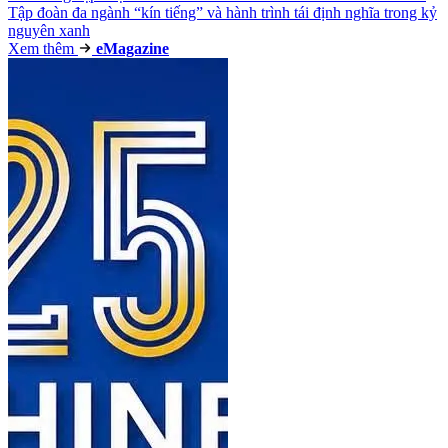
Tập đoàn đa ngành “kín tiếng” và hành trình tái định nghĩa trong kỷ
nguyên xanh
Xem thêm
e
Magazine