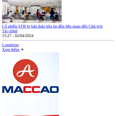
Cố phiếu STB bị bán tháo hậu tin đồn liên quan đến Chủ tịch
Tài chính
15:27 - 02/04/2024
Long
f
orm
Xem thêm