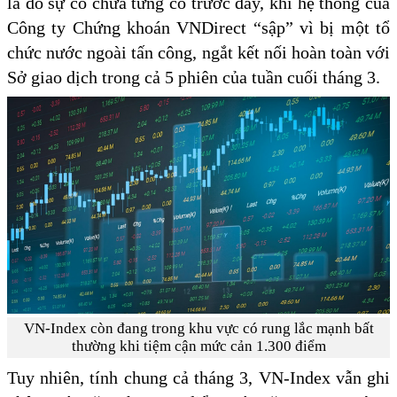
là do sự cố chưa từng có trước đây, khi hệ thống của
Công ty Chứng khoán VNDirect “sập” vì bị một tổ
chức nước ngoài tấn công, ngắt kết nối hoàn toàn với
Sở giao dịch trong cả 5 phiên của tuần cuối tháng 3.
VN-Index còn đang trong khu vực có rung lắc mạnh bất
thường khi tiệm cận mức cản 1.300 điểm
Tuy nhiên, tính chung cả tháng 3, VN-Index vẫn ghi