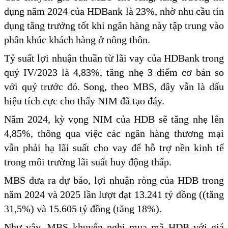
dụng năm 2024 của HDBank là 23%, nhờ nhu cầu tín
dụng tăng trưởng tốt khi ngân hàng này tập trung vào
phân khúc khách hàng ở nông thôn.
Tỷ suất lợi nhuận thuần từ lãi vay của HDBank trong
quý IV/2023 là 4,83%, tăng nhẹ 3 điểm cơ bản so
với quý trước đó. Song, theo MBS, đây vẫn là dấu
hiệu tích cực cho thấy NIM đã tạo đáy.
Năm 2024, kỳ vọng NIM của HDB sẽ tăng nhẹ lên
4,85%, thông qua việc các ngân hàng thương mại
vẫn phải hạ lãi suất cho vay để hỗ trợ nền kinh tế
trong môi trường lãi suất huy động thấp.
MBS đưa ra dự báo, lợi nhuận ròng của HDB trong
năm 2024 và 2025 lần lượt đạt 13.241 tỷ đồng ((tăng
31,5%) và 15.605 tỷ đồng (tăng 18%).
Như vậy, MBS khuyến nghị mua mã HDB với giá