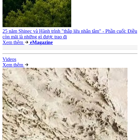
25 năm Shinec và Hành trình "thắp lửa nhân tâm" - Phần cuối: Điều
còn mãi là những gì được trao đi
Xem thêm
e
Magazine
Video
s
Xem thêm