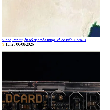
Video
Iran tuyên bố đạt thỏa thuận về eo biển Hormuz
13h21 06/08/2026