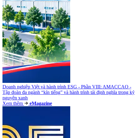
Doanh nghiệp Việt và hành trình ESG - Phần VIII: AMACCAO -
Tập đoàn đa ngành “kín tiếng” và hành trình tái định nghĩa trong kỷ
nguyên xanh
Xem thêm
e
Magazine