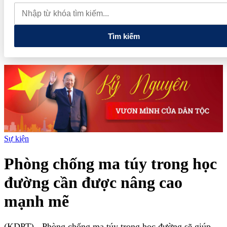
quay đầu giảm sâu
Thiết lập các cơ chế, chính sách đặc thù để
thúc đẩy phát triển khu kinh tế đặc biệt
Giá xăng dầu hôm nay
7/8: Dầu thế giới bật tăng mạnh, giá xăng trong nước đồng loạt giảm
Tìm kiếm
Sự kiện
Phòng chống ma túy trong học
đường cần được nâng cao
mạnh mẽ
(KDPT)
- Phòng chống ma túy trong học đường sẽ giúp