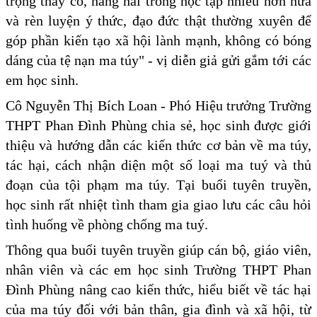
trọng thầy cô, hăng hái trong học tập nhiều hơn nữa
và rèn luyện ý thức, đạo đức thật thường xuyên để
góp phần kiến tạo xã hội lành mạnh, không có bóng
dáng của tệ nạn ma túy" - vị diễn giả gửi gắm tới các
em học sinh.
Cô Nguyễn Thị Bích Loan - Phó Hiệu trưởng Trường
THPT Phan Đình Phùng chia sẻ, học sinh được giới
thiệu và hướng dẫn các kiến thức cơ bản về ma túy,
tác hại, cách nhận diện một số loại ma tuý và thủ
đoạn của tội phạm ma túy. Tại buổi tuyên truyền,
học sinh rất nhiệt tình tham gia giao lưu các câu hỏi
tình huống về phòng chống ma tuý.
Thông qua buổi tuyên truyền giúp cán bộ, giáo viên,
nhân viên và các em học sinh Trường THPT Phan
Đình Phùng nâng cao kiến thức, hiểu biết về tác hại
của ma túy đối với bản thân, gia đình và xã hội, từ