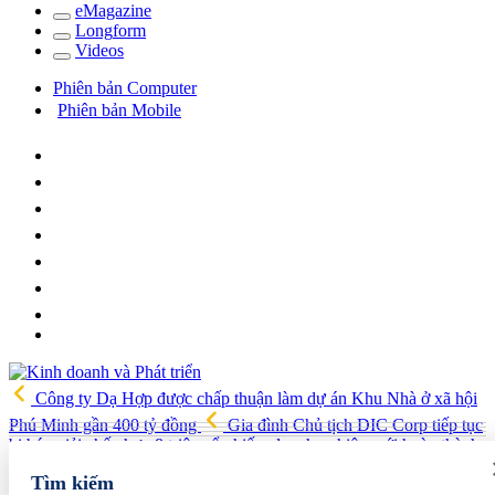
e
Magazine
Long
f
orm
Video
s
Phiên bản Computer
Phiên bản Mobile
Công ty Dạ Hợp được chấp thuận làm dự án Khu Nhà ở xã hội
Phú Minh gần 400 tỷ đồng
Gia đình Chủ tịch DIC Corp tiếp tục
bị bán giải chấp hơn 8 triệu cổ phiếu, doanh nghiệp mới hoàn thành
khoảng 1/4 kế hoạch năm
Giá vàng sáng nay (7/8): Vàng SJC
Tìm kiếm