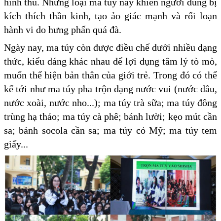
hình thù. Những loại ma túy này khiến người dùng bị
kích thích thần kinh, tạo ảo giác mạnh và rối loạn
hành vi do hưng phấn quá đà.
Ngày nay, ma túy còn được điều chế dưới nhiều dạng
thức, kiểu dáng khác nhau để lợi dụng tâm lý tò mò,
muốn thể hiện bản thân của giới trẻ. Trong đó có thể
kể tới như ma túy pha trộn dạng nước vui (nước dâu,
nước xoài, nước nho...); ma túy trà sữa; ma túy đông
trùng hạ thảo; ma túy cà phê; bánh lười; kẹo mút cần
sa; bánh socola cần sa; ma túy cỏ Mỹ; ma túy tem
giấy...