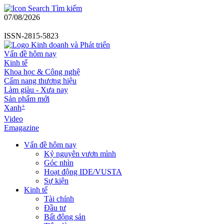
Tìm kiếm
07/08/2026
ISSN-2815-5823
Vấn đề hôm nay
Kinh tế
Khoa học & Công nghệ
Cẩm nang thương hiệu
Làm giàu - Xưa nay
Sản phẩm mới
+
Xanh
Video
Emagazine
Vấn đề hôm nay
Kỷ nguyên vươn mình
Góc nhìn
Hoạt động IDE/VUSTA
Sự kiện
Kinh tế
Tài chính
Đầu tư
Bất động sản