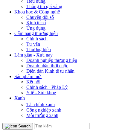
Tiêu dùng
Thông tin giá vàng
Khoa học & Công nghệ
Chuyển đổi số
Kinh tế số
Ứng dụng
Cẩm nang thương hiệu
Chính sách
Tư vấn
Thương hiệu
Làm giàu - Xưa nay
Doanh nghiệp thương hiệu
Doanh nhân thời cuộc
Diễn đàn Kinh tế tư nhân
Sản phẩm mới
Kết nối
Chính sách - Pháp Lý
Y tế - Sức khoẻ
+
Xanh
Tài chính xanh
Công nghiệp xanh
Môi trường xanh