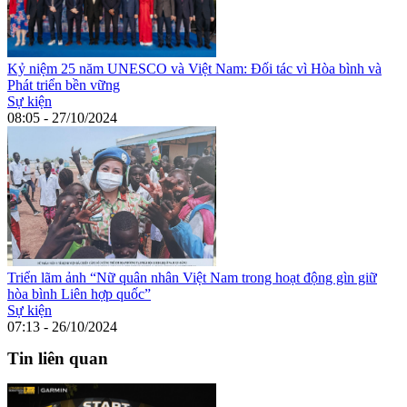
Kỷ niệm 25 năm UNESCO và Việt Nam: Đối tác vì Hòa bình và
Phát triển bền vững
Sự kiện
08:05 - 27/10/2024
Triển lãm ảnh “Nữ quân nhân Việt Nam trong hoạt động gìn giữ
hòa bình Liên hợp quốc”
Sự kiện
07:13 - 26/10/2024
Tin liên quan