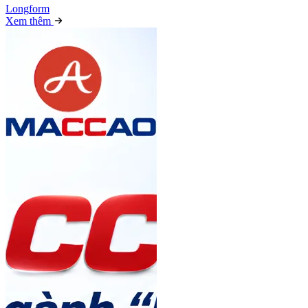
Long
f
orm
Xem thêm