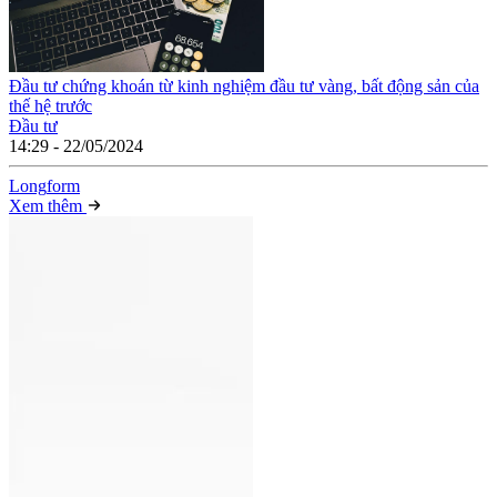
Đầu tư chứng khoán từ kinh nghiệm đầu tư vàng, bất động sản của
thế hệ trước
Đầu tư
14:29 - 22/05/2024
Long
f
orm
Xem thêm