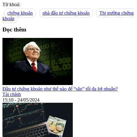
Từ khoá:
chứng khoán
nhà đầu tư chứng khoán
Thị trường chứng
khoán
Đọc thêm
Đầu tư chứng khoán như thế nào để “săn” tối đa lợi nhuận?
Tài chính
15:10 - 24/05/2024