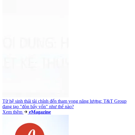
Từ hệ sinh thái tài chính đến tham vọng năng lượng: T&T Group
đang tạo "đòn bẩy vốn" như thế nào?
Xem thêm
e
Magazine