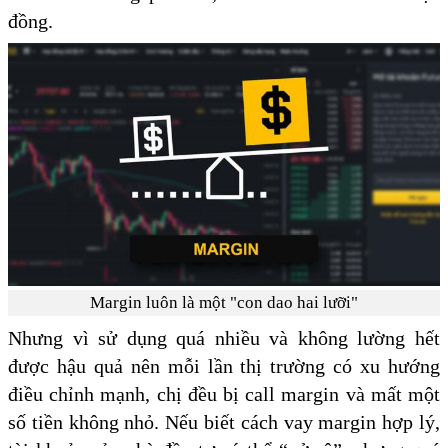
đồng.
Margin luôn là một "con dao hai lưỡi"
Nhưng vì sử dụng quá nhiều và không lường hết
được hậu quả nên mỗi lần thị trường có xu hướng
điều chỉnh mạnh, chị đều bị call margin và mất một
số tiền không nhỏ. Nếu biết cách vay margin hợp lý,