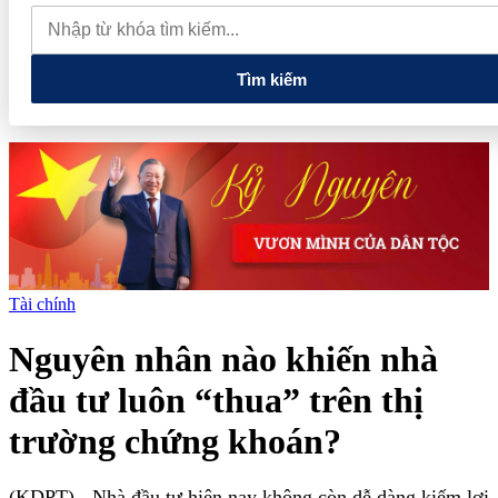
muốn mở rộng hợp tác công nghệ cao tại Đồng Nai
Từ hệ sinh
thái tài chính đến tham vọng năng lượng: T&T Group đang tạo
"đòn bẩy vốn" như thế nào?
Tìm kiếm
Tài chính
Nguyên nhân nào khiến nhà
đầu tư luôn “thua” trên thị
trường chứng khoán?
(KDPT)
- Nhà đầu tư hiện nay không còn dễ dàng kiếm lợi