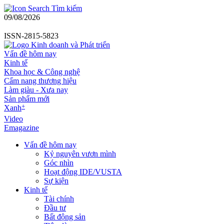
Tìm kiếm
09/08/2026
ISSN-2815-5823
Vấn đề hôm nay
Kinh tế
Khoa học & Công nghệ
Cẩm nang thương hiệu
Làm giàu - Xưa nay
Sản phẩm mới
+
Xanh
Video
Emagazine
Vấn đề hôm nay
Kỷ nguyên vươn mình
Góc nhìn
Hoạt động IDE/VUSTA
Sự kiện
Kinh tế
Tài chính
Đầu tư
Bất động sản