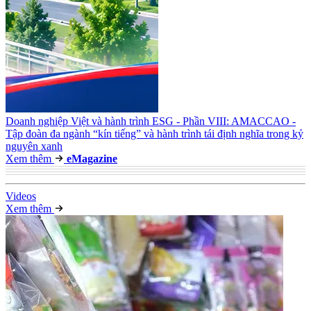
Doanh nghiệp Việt và hành trình ESG - Phần VIII: AMACCAO -
Tập đoàn đa ngành “kín tiếng” và hành trình tái định nghĩa trong kỷ
nguyên xanh
Xem thêm
e
Magazine
Video
s
Xem thêm