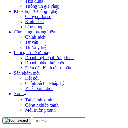
Tiêu dùng
Thông tin giá vàng
Khoa học & Công nghệ
Chuyển đổi số
Kinh tế số
Ứng dụng
Cẩm nang thương hiệu
Chính sách
Tư vấn
Thương hiệu
Làm giàu - Xưa nay
Doanh nghiệp thương hiệu
Doanh nhân thời cuộc
Diễn đàn Kinh tế tư nhân
Sản phẩm mới
Kết nối
Chính sách - Pháp Lý
Y tế - Sức khoẻ
+
Xanh
Tài chính xanh
Công nghiệp xanh
Môi trường xanh