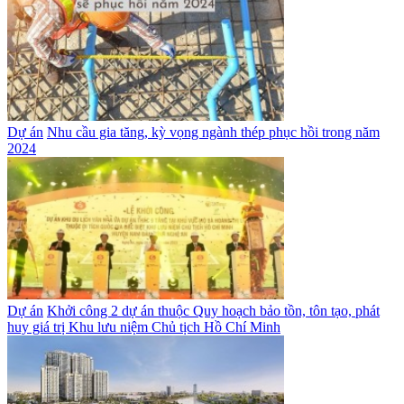
Dự án
Nhu cầu gia tăng, kỳ vọng ngành thép phục hồi trong năm
2024
Dự án
Khởi công 2 dự án thuộc Quy hoạch bảo tồn, tôn tạo, phát
huy giá trị Khu lưu niệm Chủ tịch Hồ Chí Minh