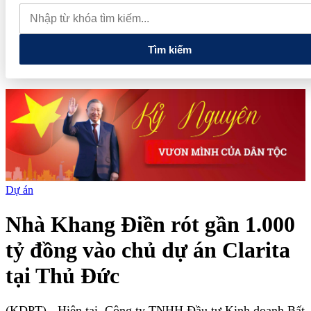
tiếng và vướng vòng lao lý
Vietnam Sport Show 2026 quy tụ
520 gian hàng, thúc đẩy kết nối ngành thể thao Việt Nam với thế
giới
Thiết kế kiến trúc biểu tượng của Newtown Diamond được
vinh danh tại Dot Property Awards 2026
Tìm kiếm
Dự án
Nhà Khang Điền rót gần 1.000
tỷ đồng vào chủ dự án Clarita
tại Thủ Đức
(KDPT)
- Hiện tại, Công ty TNHH Đầu tư Kinh doanh Bất