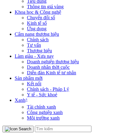
Tiêu dùng
Thông tin giá vàng
Khoa học & Công nghệ
Chuyển đổi số
Kinh tế số
Ứng dụng
Cẩm nang thương hiệu
Chính sách
Tư vấn
Thương hiệu
Làm giàu - Xưa nay
Doanh nghiệp thương hiệu
Doanh nhân thời cuộc
Diễn đàn Kinh tế tư nhân
Sản phẩm mới
Kết nối
Chính sách - Pháp Lý
Y tế - Sức khoẻ
+
Xanh
Tài chính xanh
Công nghiệp xanh
Môi trường xanh