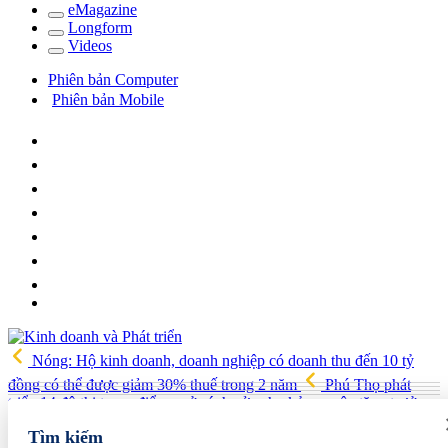
e
Magazine
Long
f
orm
Video
s
Phiên bản Computer
Phiên bản Mobile
Nóng: Hộ kinh doanh, doanh nghiệp có doanh thu đến 10 tỷ
đồng có thể được giảm 30% thuế trong 2 năm
Phú Thọ phát
triển 14 đô thị trọng điểm, mở cánh cửa cho kỷ nguyên tăng trưởng
mới
Vua quạt Trần Đình Tiệp: Từ bán quạt đến TikToker nổi
Tìm kiếm