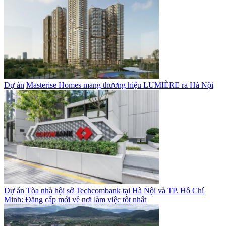
Dự án
Masterise Homes mang thương hiệu LUMIÈRE ra Hà Nội
Dự án
Tòa nhà hội sở Techcombank tại Hà Nội và TP. Hồ Chí
Minh: Đẳng cấp mới về nơi làm việc tốt nhất