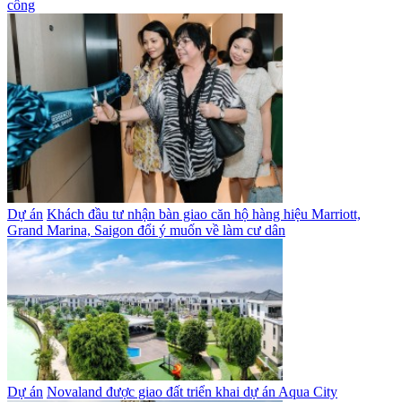
công
Dự án
Khách đầu tư nhận bàn giao căn hộ hàng hiệu Marriott,
Grand Marina, Saigon đổi ý muốn về làm cư dân
Dự án
Novaland được giao đất triển khai dự án Aqua City