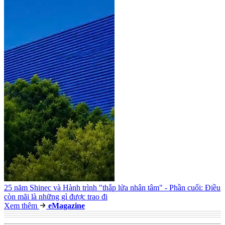
25 năm Shinec và Hành trình "thắp lửa nhân tâm" - Phần cuối: Điều
còn mãi là những gì được trao đi
Xem thêm
e
Magazine