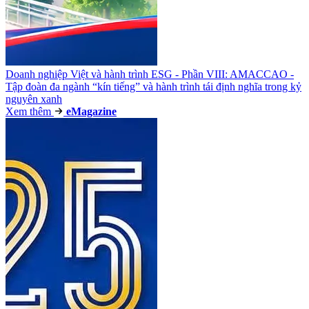
Doanh nghiệp Việt và hành trình ESG - Phần VIII: AMACCAO -
Tập đoàn đa ngành “kín tiếng” và hành trình tái định nghĩa trong kỷ
nguyên xanh
Xem thêm
e
Magazine