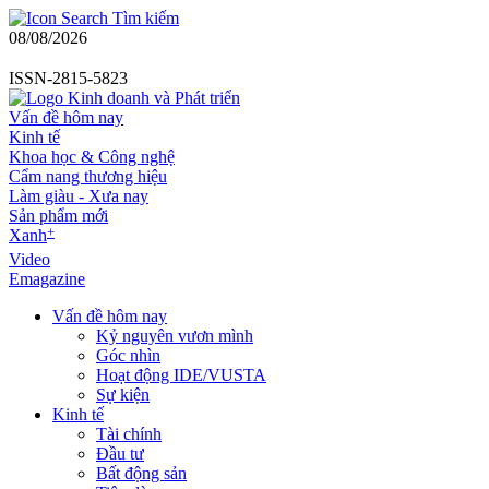
Tìm kiếm
08/08/2026
ISSN-2815-5823
Vấn đề hôm nay
Kinh tế
Khoa học & Công nghệ
Cẩm nang thương hiệu
Làm giàu - Xưa nay
Sản phẩm mới
+
Xanh
Video
Emagazine
Vấn đề hôm nay
Kỷ nguyên vươn mình
Góc nhìn
Hoạt động IDE/VUSTA
Sự kiện
Kinh tế
Tài chính
Đầu tư
Bất động sản