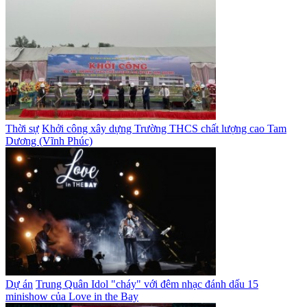
Thời sự
Khởi công xây dựng Trường THCS chất lượng cao Tam
Dương (Vĩnh Phúc)
Dự án
Trung Quân Idol "cháy" với đêm nhạc đánh dấu 15
minishow của Love in the Bay