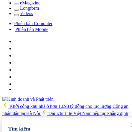
e
Magazine
Long
f
orm
Video
s
Phiên bản Computer
Phiên bản Mobile
Khởi công khu nhà ở hơn 1.693 tỷ đồng cho lực lượng Công an
nhân dân tại Hà Nội
Dai-ichi Life Việt Nam tiếp tục khẳng định
vị thế Top 3 Công ty Bảo hiểm Nhân thọ uy tín 2026
Triển khai
Chương trình tín dụng hướng đến các động lực tăng trưởng kinh tế
Tìm kiếm