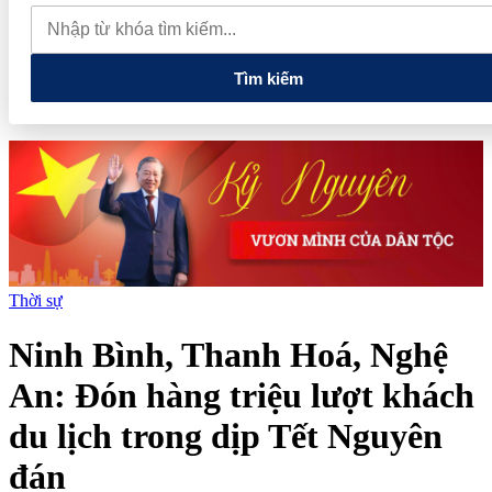
và doanh nghiệp nhỏ và vừa
Bảo Tín Mạnh Hải trước thềm
IPO: Từ thương hiệu gia đình đến tham vọng doanh thu 74.000 tỷ
đồng
PVcomBank tăng trưởng lợi nhuận tích cực, củng cố nền
tảng tài chính
Tìm kiếm
Thời sự
Ninh Bình, Thanh Hoá, Nghệ
An: Đón hàng triệu lượt khách
du lịch trong dịp Tết Nguyên
đán