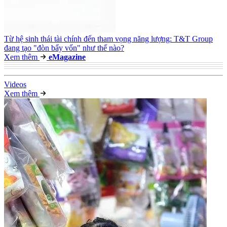
Từ hệ sinh thái tài chính đến tham vọng năng lượng: T&T Group
đang tạo "đòn bẩy vốn" như thế nào?
Xem thêm
e
Magazine
Video
s
Xem thêm