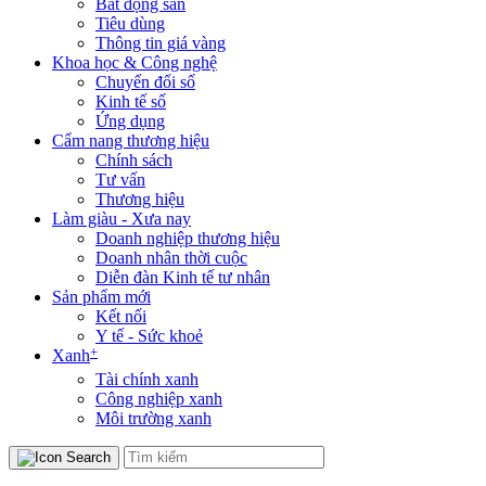
Bất động sản
Tiêu dùng
Thông tin giá vàng
Khoa học & Công nghệ
Chuyển đổi số
Kinh tế số
Ứng dụng
Cẩm nang thương hiệu
Chính sách
Tư vấn
Thương hiệu
Làm giàu - Xưa nay
Doanh nghiệp thương hiệu
Doanh nhân thời cuộc
Diễn đàn Kinh tế tư nhân
Sản phẩm mới
Kết nối
Y tế - Sức khoẻ
+
Xanh
Tài chính xanh
Công nghiệp xanh
Môi trường xanh