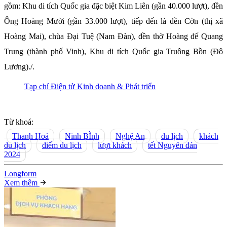
gồm: Khu di tích Quốc gia đặc biệt Kim Liên (gần 40.000 lượt), đền
Ông Hoàng Mười (gần 33.000 lượt), tiếp đến là đền Cờn (thị xã
Hoàng Mai), chùa Đại Tuệ (Nam Đàn), đền thờ Hoàng đế Quang
Trung (thành phố Vinh), Khu di tích Quốc gia Truông Bồn (Đô
Lương)./.
Tạp chí Điện tử Kinh doanh & Phát triển
Từ khoá:
Thanh Hoá
Ninh BÌnh
Nghệ An
du lịch
khách
du lịch
điểm du lịch
lượt khách
tết Nguyên đán
2024
Long
f
orm
Xem thêm