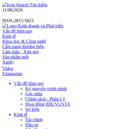
Tìm kiếm
11/08/2026
ISSN-2815-5823
Vấn đề hôm nay
Kinh tế
Khoa học & Công nghệ
Cẩm nang thương hiệu
Làm giàu - Xưa nay
Sản phẩm mới
+
Xanh
Video
Emagazine
Vấn đề hôm nay
Kỷ nguyên vươn mình
Góc nhìn
Chính sách - Pháp Lý
Hoạt động IDE/VUSTA
Sự kiện
Kinh tế
Tài chính
Đầu tư