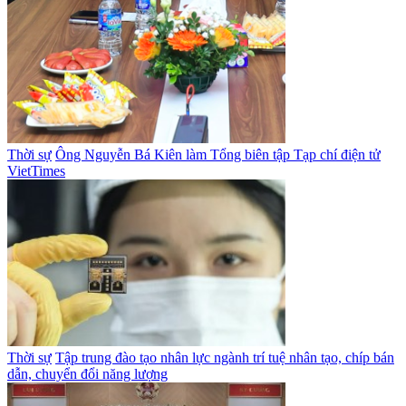
Thời sự
Ông Nguyễn Bá Kiên làm Tổng biên tập Tạp chí điện tử
VietTimes
Thời sự
Tập trung đào tạo nhân lực ngành trí tuệ nhân tạo, chíp bán
dẫn, chuyển đổi năng lượng