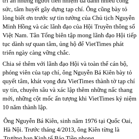
tri ân những người tiền nhiệm đã dành nhiều công
sức, tâm huyết gây dựng tạp chí. Ông cũng bày tỏ
lòng biết ơn trước sự tin tưởng của Chủ tịch Nguyễn
Minh Hồng và các lãnh đạo của Hội Truyền thông số
Việt Nam. Tân Tổng biên tập mong lãnh đạo Hội tiếp
tục dành sự quan tâm, ủng hộ để VietTimes phát
triển ngày càng vững chắc.
Chia sẻ thêm với lãnh đạo Hội và toàn thể cán bộ,
phóng viên của tạp chí, ông Nguyễn Bá Kiên bày tỏ
quyết tâm, khát vọng đưa VietTimes thành tờ tạp chí
uy tín, chuyên sâu và xác lập thêm những nấc thang
mới, những cột mốc ấn tượng khi VietTimes kỷ niệm
10 năm thành lập.
Ông Nguyễn Bá Kiên, sinh năm 1976 tại Quốc Oai,
Hà Nội. Trước tháng 4/2013, ông Kiên từng là
Trưởng ban Kinh tế Báo Tiền phong.