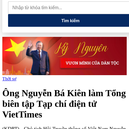
quan đến lĩnh vực tài chính, ngân hàng
Xử lý đến cùng các
vướng mắc, không đẩy doanh nghiệp đi vòng
Tìm kiếm
Thời sự
Ông Nguyễn Bá Kiên làm Tổng
biên tập Tạp chí điện tử
VietTimes
(KDPT)
- Chủ tịch Hội Truyền thông số Việt Nam Nguyễn