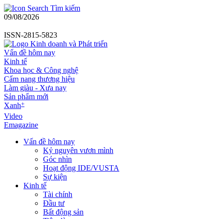
Tìm kiếm
09/08/2026
ISSN-2815-5823
Vấn đề hôm nay
Kinh tế
Khoa học & Công nghệ
Cẩm nang thương hiệu
Làm giàu - Xưa nay
Sản phẩm mới
+
Xanh
Video
Emagazine
Vấn đề hôm nay
Kỷ nguyên vươn mình
Góc nhìn
Hoạt động IDE/VUSTA
Sự kiện
Kinh tế
Tài chính
Đầu tư
Bất động sản