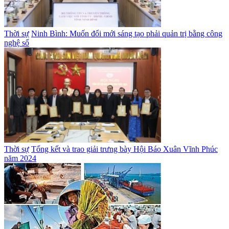
Thời sự
Ninh Bình: Muốn đổi mới sáng tạo phải quản trị bằng công
nghệ số
Thời sự
Tổng kết và trao giải trưng bày Hội Báo Xuân Vĩnh Phúc
năm 2024