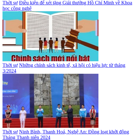
Thời sự
Điều kiện để xét tặng Giải thưởng Hồ Chí Minh về Khoa
học công nghệ
Thời sự
Những chính sách kinh tế, xã hội có hiệu lực từ tháng
3/2024
Thời sự
Ninh Bình, Thanh Hoá, Nghệ An: Đồng loạt khởi động
Tháng Thanh niên 2024