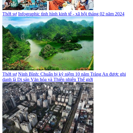
Thời sự
Infographic tình hình kinh tế - xã hội tháng 02 năm 2024
Thời sự
Ninh Bình: Chuẩn bị kỷ niệm 10 năm Tràng An được ghi
danh là Di sản Văn hóa và Thiên nhiên Thế giới