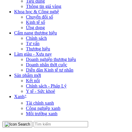
Tiêu dùng
Thông tin giá vàng
Khoa học & Công nghệ
Chuyển đổi số
Kinh tế số
Ứng dụng
Cẩm nang thương hiệu
Chính sách
Tư vấn
Thương hiệu
Làm giàu - Xưa nay
Doanh nghiệp thương hiệu
Doanh nhân thời cuộc
Diễn đàn Kinh tế tư nhân
Sản phẩm mới
Kết nối
Chính sách - Pháp Lý
Y tế - Sức khoẻ
+
Xanh
Tài chính xanh
Công nghiệp xanh
Môi trường xanh