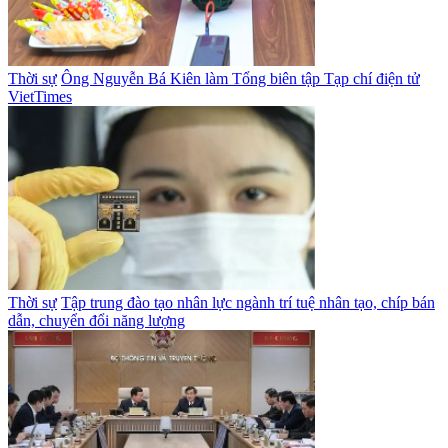
Thời sự
Ông Nguyễn Bá Kiên làm Tổng biên tập Tạp chí điện tử
VietTimes
Thời sự
Tập trung đào tạo nhân lực ngành trí tuệ nhân tạo, chíp bán
dẫn, chuyển đổi năng lượng