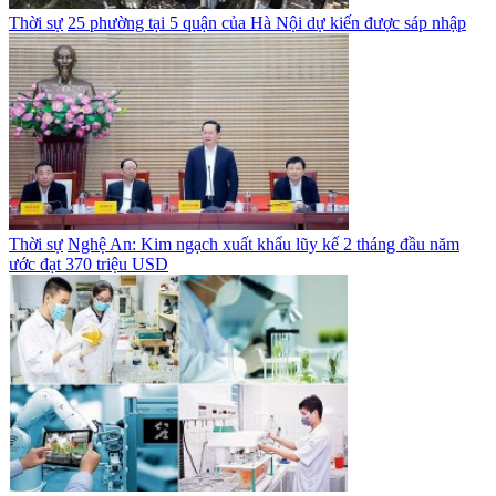
Thời sự
25 phường tại 5 quận của Hà Nội dự kiến được sáp nhập
Thời sự
Nghệ An: Kim ngạch xuất khẩu lũy kế 2 tháng đầu năm
ước đạt 370 triệu USD